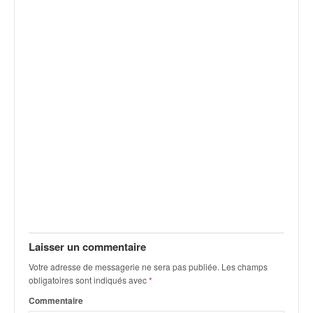
v
i
d
é
o
s
e
t
p
h
o
t
o
s
p
o
u
Laisser un commentaire
r
Votre adresse de messagerie ne sera pas publiée.
Les champs
c
obligatoires sont indiqués avec
*
h
Commentaire
a