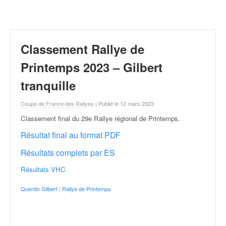
r
a
l
l
y
Classement Rallye de
e
:
Printemps 2023 – Gilbert
N
tranquille
e
w
Coupe de France des Rallyes
| Publié le 12 mars 2023
s
,
Classement final du 29e Rallye régional de Printemps
.
r
Résultat final au format PDF
é
s
Résultats complets par ES
u
l
Résultats VHC
t
Quentin Gilbert
|
Rallye de Printemps
a
t
s
,