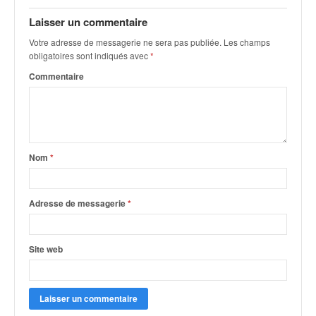
q
u
Laisser un commentaire
e
Votre adresse de messagerie ne sera pas publiée.
Les champs
r
obligatoires sont indiqués avec
*
a
Commentaire
l
l
y
e
d
u
Nom
*
W
R
C
Adresse de messagerie
*
,
d
e
Site web
l
'
E
R