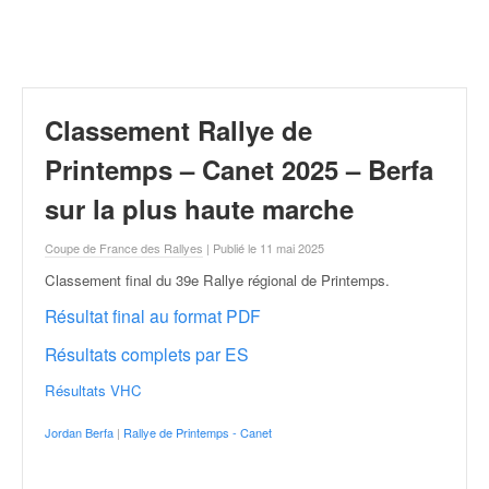
r
a
l
l
y
e
Classement Rallye de
:
N
Printemps – Canet 2025 – Berfa
e
sur la plus haute marche
w
s
Coupe de France des Rallyes
| Publié le 11 mai 2025
,
r
Classement final du 39e Rallye régional de Printemps
.
é
Résultat final au format PDF
s
u
Résultats complets par ES
l
t
Résultats VHC
a
t
Jordan Berfa
|
Rallye de Printemps - Canet
s
,