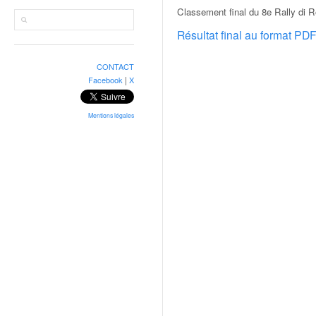
r
Classement final du 8e Rally di 
a
l
Résultat final au format PD
l
y
CONTACT
e
|
Facebook
X
:
N
e
Mentions légales
w
s
,
r
é
s
u
l
t
a
t
s
,