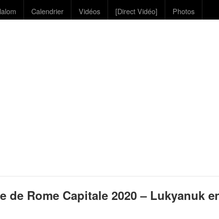
lalom
Calendrier
Vidéos
[Direct Vidéo]
Photos
ye de Rome Capitale 2020 – Lukyanuk e