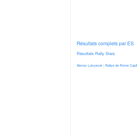
v
i
d
é
o
s
e
Résultats complets par ES
t
Résultats Rally Stars
p
h
Alexey Lukyanuk
|
Rallye de Rome Capit
o
t
o
s
p
o
u
r
c
h
a