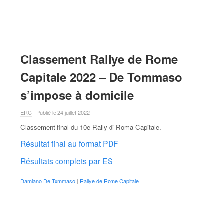
r
a
l
l
y
e
Classement Rallye de Rome
:
N
Capitale 2022 – De Tommaso
e
s’impose à domicile
w
s
ERC
| Publié le 24 juillet 2022
,
r
Classement final du 10e Rally di Roma Capitale
.
é
Résultat final au format PDF
s
u
Résultats complets par ES
l
t
Damiano De Tommaso
|
Rallye de Rome Capitale
a
t
s
,