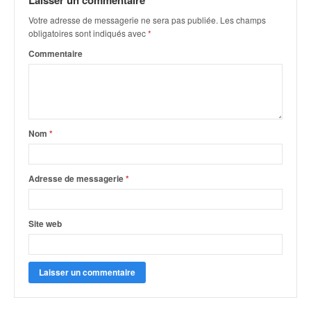
Laisser un commentaire
q
u
Votre adresse de messagerie ne sera pas publiée.
Les champs
e
obligatoires sont indiqués avec
*
r
Commentaire
a
l
l
y
e
Nom
*
d
u
W
R
Adresse de messagerie
*
C
,
d
Site web
e
l
'
E
R