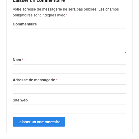
Laisser un commentaire
q
u
Votre adresse de messagerie ne sera pas publiée.
Les champs
e
obligatoires sont indiqués avec
*
r
Commentaire
a
l
l
y
e
Nom
*
d
u
W
R
Adresse de messagerie
*
C
,
d
Site web
e
l
'
E
R