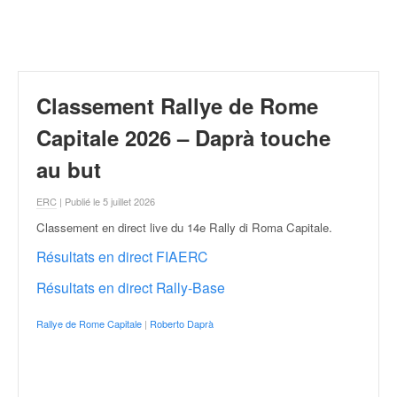
r
a
l
l
y
e
Classement Rallye de Rome
:
N
Capitale 2026 – Daprà touche
e
au but
w
s
ERC
| Publié le 5 juillet 2026
,
r
Classement en direct live du 14e Rally di Roma Capitale
.
é
Résultats en direct FIAERC
s
u
Résultats en direct Rally-Base
l
t
Rallye de Rome Capitale
|
Roberto Daprà
a
t
s
,