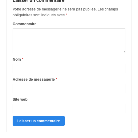
Laisser un commentaire
q
u
Votre adresse de messagerie ne sera pas publiée.
Les champs
e
obligatoires sont indiqués avec
*
r
Commentaire
a
l
l
y
e
Nom
*
d
u
W
R
Adresse de messagerie
*
C
,
d
Site web
e
l
'
E
R