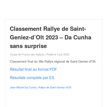
r
a
l
l
y
e
Classement Rallye de Saint-
:
N
Geniez-d’Olt 2023 – Da Cunha
e
sans surprise
w
s
Coupe de France des Rallyes
| Publié le 4 juin 2023
,
r
Classement final du 39e Rallye régional de Saint-Geniez-d’Olt
.
é
Résultat final au format PDF
s
u
Résultats complets par ES
l
t
Jean-Michel Da Cunha
|
Rallye de Saint-Geniez-d'Olt
a
t
s
,