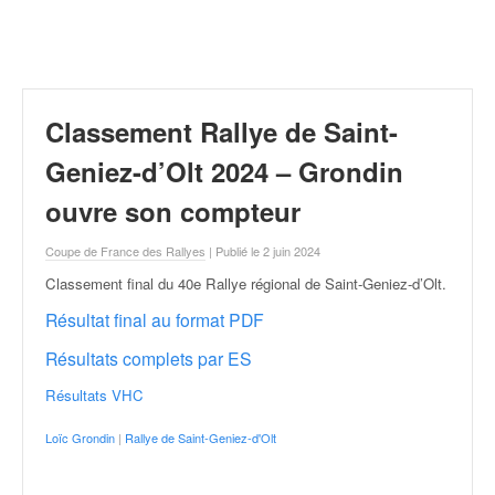
r
a
l
l
y
e
Classement Rallye de Saint-
:
N
Geniez-d’Olt 2024 – Grondin
e
ouvre son compteur
w
s
Coupe de France des Rallyes
| Publié le 2 juin 2024
,
r
Classement final du 40e Rallye régional de Saint-Geniez-d’Olt
.
é
Résultat final au format PDF
s
u
Résultats complets par ES
l
t
Résultats VHC
a
t
Loïc Grondin
|
Rallye de Saint-Geniez-d'Olt
s
,