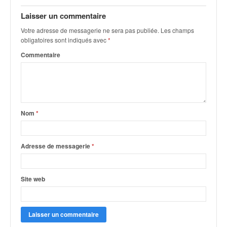
q
u
Laisser un commentaire
e
Votre adresse de messagerie ne sera pas publiée.
Les champs
r
obligatoires sont indiqués avec
*
a
Commentaire
l
l
y
e
d
u
Nom
*
W
R
C
Adresse de messagerie
*
,
d
e
Site web
l
'
E
R