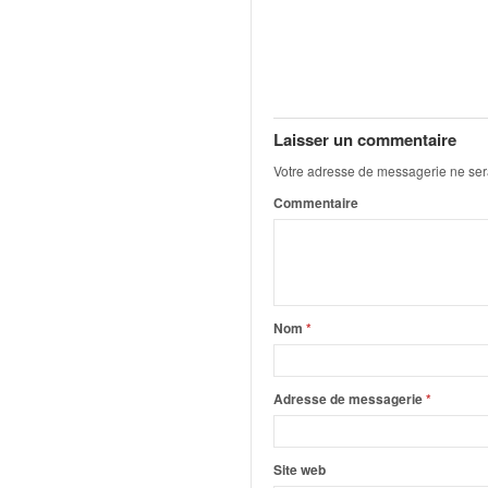
q
u
e
r
a
l
Laisser un commentaire
l
y
Votre adresse de messagerie ne ser
e
Commentaire
d
u
W
R
C
,
Nom
*
d
e
l
Adresse de messagerie
*
'
E
R
Site web