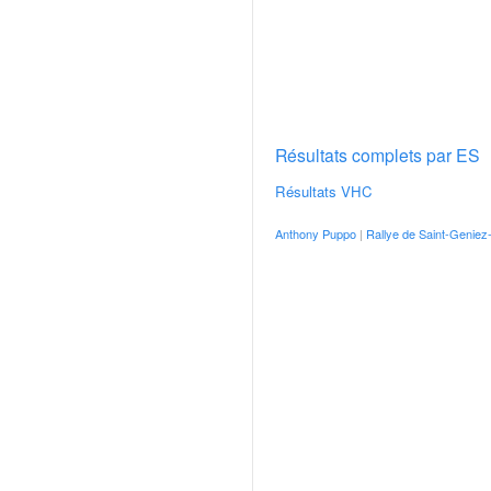
v
i
d
é
o
s
e
Résultats complets par ES
t
Résultats VHC
p
h
Anthony Puppo
|
Rallye de Saint-Geniez-
o
t
o
s
p
o
u
r
c
h
a