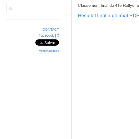
r
Classement final du 41e Rallye ré
a
l
Résultat final au format PD
l
y
CONTACT
e
|
Facebook
X
:
N
e
Mentions légales
w
s
,
r
é
s
u
l
t
a
t
s
,