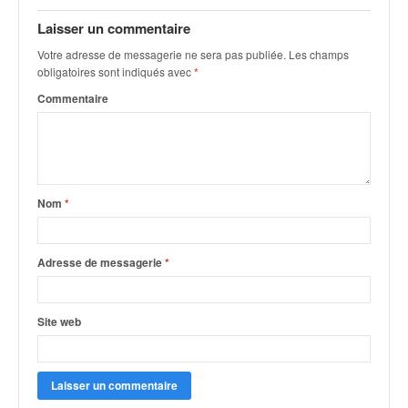
q
u
Laisser un commentaire
e
Votre adresse de messagerie ne sera pas publiée.
Les champs
r
obligatoires sont indiqués avec
*
a
Commentaire
l
l
y
e
d
u
Nom
*
W
R
C
Adresse de messagerie
*
,
d
e
Site web
l
'
E
R