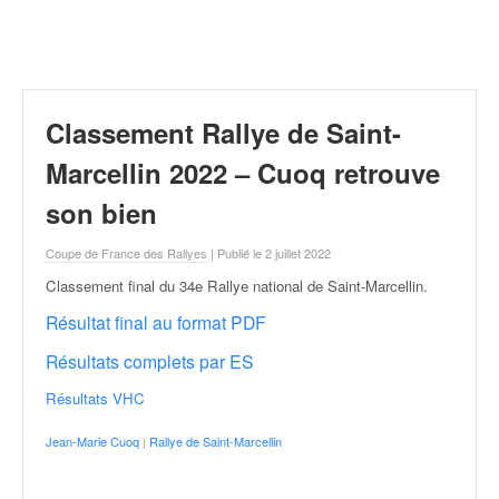
r
a
l
l
y
e
Classement Rallye de Saint-
:
N
Marcellin 2022 – Cuoq retrouve
e
son bien
w
s
Coupe de France des Rallyes
| Publié le 2 juillet 2022
,
r
Classement final du 34e Rallye national de Saint-Marcellin
.
é
Résultat final au format PDF
s
u
Résultats complets par ES
l
t
Résultats VHC
a
t
Jean-Marie Cuoq
|
Rallye de Saint-Marcellin
s
,