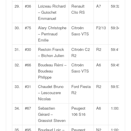
u
29.
#36
Loizeau Richard
Renault
A7
59:32.5
t
– Guiochet
Clio RS
e
Emmanuel
l
'
30.
#75
Alary Christophe
Citroën
F2/13
59:34.1
a
– Perrinaud
Saxo VTS
c
Emilie
t
31.
#30
Restoin Franck
Citroën C2
R2
59:41.9
u
– Bichon Julien
R2
a
l
32.
#66
Boudeau Rémi –
Citroën
A6
59:45.5
i
Boudeau
Saxo VTS
t
Philippe
é
33.
#31
Chaudet Bruno
Ford Fiesta
R2
59:57.5
d
– Lescouzere
R2
e
Nicolas
l
a
34.
#67
Sebastien
Peugeot
A6
1:00:05.3
c
Gérard –
106 S16
o
Grassiot Steven
u
35.
#95
Boudaud Loic –
Peugeot
N2
1:00:06.8