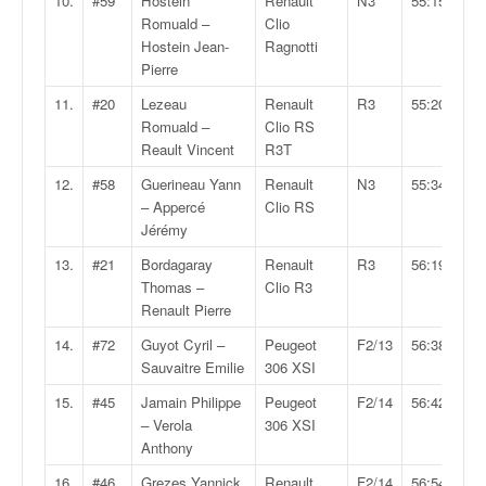
10.
#59
Hostein
Renault
N3
55:15.2
q
Romuald –
Clio
u
Hostein Jean-
Ragnotti
e
Pierre
r
a
11.
#20
Lezeau
Renault
R3
55:20.2
l
Romuald –
Clio RS
l
Reault Vincent
R3T
y
12.
#58
Guerineau Yann
Renault
N3
55:34.7
e
– Appercé
Clio RS
d
Jérémy
u
W
13.
#21
Bordagaray
Renault
R3
56:19.0
R
Thomas –
Clio R3
C
Renault Pierre
,
14.
#72
Guyot Cyril –
Peugeot
F2/13
56:38.8
d
Sauvaitre Emilie
306 XSI
e
l
15.
#45
Jamain Philippe
Peugeot
F2/14
56:42.7
'
– Verola
306 XSI
E
Anthony
R
16.
#46
Grezes Yannick
Renault
F2/14
56:54.1