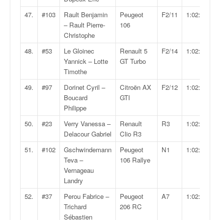
47.
#103
Rault Benjamin
Peugeot
F2/11
1:02:02.2
– Rault Pierre-
106
Christophe
48.
#53
Le Gloinec
Renault 5
F2/14
1:02:29.1
Yannick – Lotte
GT Turbo
Timothe
49.
#97
Dorinet Cyril –
Citroën AX
F2/12
1:02:34.9
Boucard
GTI
Philippe
50.
#23
Verry Vanessa –
Renault
R3
1:02:35.0
Delacour Gabriel
Clio R3
51.
#102
Gschwindemann
Peugeot
N1
1:02:35.3
Teva –
106 Rallye
Vernageau
Landry
52.
#37
Perou Fabrice –
Peugeot
A7
1:02:38.7
Trichard
206 RC
Sébastien