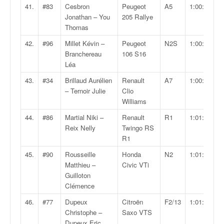
41.
#83
Cesbron
Peugeot
A5
1:00:42.6
Jonathan – You
205 Rallye
Thomas
42.
#96
Millet Kévin –
Peugeot
N2S
1:00:45.8
Branchereau
106 S16
Léa
43.
#34
Brillaud Aurélien
Renault
A7
1:00:47.8
– Ternoir Julie
Clio
Williams
44.
#86
Martial Niki –
Renault
R1
1:01:07.3
Reix Nelly
Twingo RS
R1
45.
#90
Rousseille
Honda
N2
1:01:24.9
Matthieu –
Civic VTi
Guilloton
Clémence
46.
#77
Dupeux
Citroën
F2/13
1:01:43.7
Christophe –
Saxo VTS
Dupeux Eric