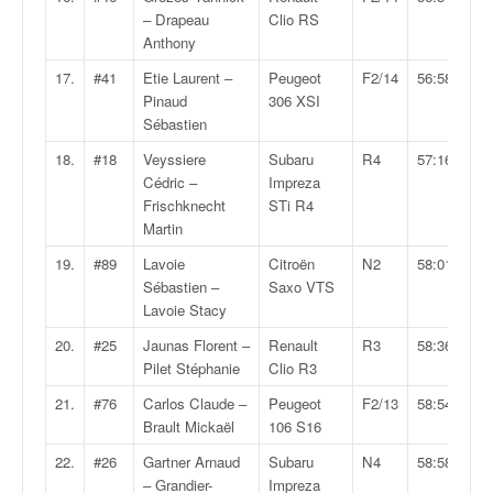
C
– Drapeau
Clio RS
,
Anthony
d
u
17.
#41
Etie Laurent –
Peugeot
F2/14
56:58.9
c
Pinaud
306 XSI
h
Sébastien
a
18.
#18
Veyssiere
Subaru
R4
57:16.1
m
Cédric –
Impreza
p
Frischknecht
STi R4
i
Martin
o
n
19.
#89
Lavoie
Citroën
N2
58:01.0
n
Sébastien –
Saxo VTS
a
Lavoie Stacy
t
e
20.
#25
Jaunas Florent –
Renault
R3
58:36.8
t
Pilet Stéphanie
Clio R3
d
21.
#76
Carlos Claude –
Peugeot
F2/13
58:54.2
e
Brault Mickaël
106 S16
l
a
22.
#26
Gartner Arnaud
Subaru
N4
58:58.8
c
– Grandier-
Impreza