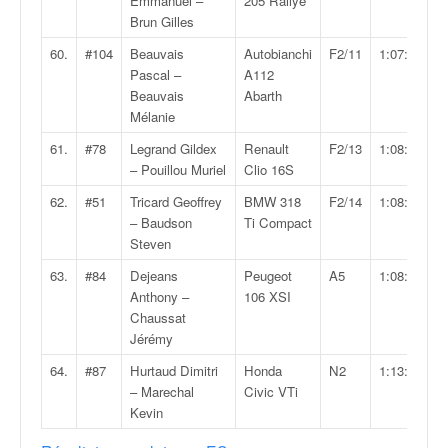
Emmanuel –
205 Rallye
Brun Gilles
60.
#104
Beauvais
Autobianchi
F2/11
1:07:25.8
Pascal –
A112
Beauvais
Abarth
Mélanie
61.
#78
Legrand Gildex
Renault
F2/13
1:08:07.1
– Pouillou Muriel
Clio 16S
62.
#51
Tricard Geoffrey
BMW 318
F2/14
1:08:19.0
– Baudson
Ti Compact
Steven
63.
#84
Dejeans
Peugeot
A5
1:08:28.1
Anthony –
106 XSI
Chaussat
Jérémy
64.
#87
Hurtaud Dimitri
Honda
N2
1:13:08.9
– Marechal
Civic VTi
Kevin