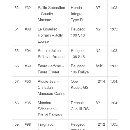
53.
#32
Paille Sébastien
Honda
A7
1:03:04.2
– Gaudin
Integra
Maxime
Type-R
54.
#88
Le Gouellec
Peugeot
N2
1:03:12.3
Romain – Jolly
106 S16
Louise
55.
#94
Perrain Julien –
Peugeot
N2
1:03:26.5
Poitevin Arnaud
106 S16
56.
#69
Favre Jérôme –
Peugeot
A5K
1:03:52.1
Favre Olivier
106 Rallye
57.
#50
Alquie Jean-
Opel
F2/14
1:04:12.7
Christian –
Kadett GSI
Manseau Carine
58.
#35
Mondou
Renault
A7
1:04:24.2
Sébastien –
Clio III RS
Praud Damien
59.
#98
Fragnaud
Peugeot
F2/12
1:05:41.4