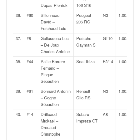
r
Dupas Pierrick
106 S16
s
e
36.
#60
Billonneau
Peugeot
N3
1:00:09.4
d
David –
206 RC
e
Ferchaud Loic
c
37.
#8
Gellusseau Luc
Porsche
GT10
1:00:22.2
ô
– De Joux
Cayman S
t
Charles-Antoine
e
e
38.
#44
Paille-Barrere
Seat Ibiza
F2/14
1:00:24.4
t
Fernand –
d
Pinque
u
Sébastien
s
39.
#61
Bonnard Antonin
Renault
N3
1:00:26.1
l
– Cogne
Clio RS
a
Sébastien
l
o
40.
#14
Drilleaud
Subaru
A8
1:00:30.8
m
Mickaël –
Impreza GT
Drouaud
Christophe