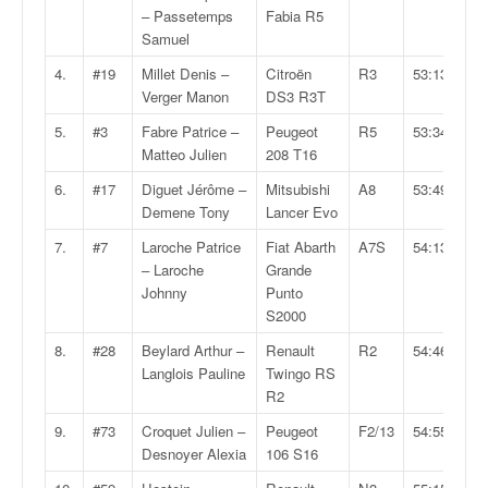
v
– Passetemps
Fabia R5
i
Samuel
d
4.
#19
Millet Denis –
Citroën
R3
53:13.7
é
Verger Manon
DS3 R3T
o
s
5.
#3
Fabre Patrice –
Peugeot
R5
53:34.3
e
Matteo Julien
208 T16
t
6.
#17
Diguet Jérôme –
Mitsubishi
A8
53:49.6
p
Demene Tony
Lancer Evo
h
o
7.
#7
Laroche Patrice
Fiat Abarth
A7S
54:13.5
t
– Laroche
Grande
o
Johnny
Punto
s
S2000
p
8.
#28
Beylard Arthur –
Renault
R2
54:46.5
o
Langlois Pauline
Twingo RS
u
R2
r
c
9.
#73
Croquet Julien –
Peugeot
F2/13
54:55.0
h
Desnoyer Alexia
106 S16
a