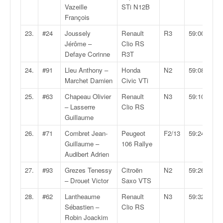
o
Vazeille
STi N12B
u
François
p
23.
#24
Joussely
Renault
R3
59:00.7
e
Jérôme –
Clio RS
d
Defaye Corinne
R3T
e
F
24.
#91
Lleu Anthony –
Honda
N2
59:08.2
r
Marchet Damien
Civic VTi
a
25.
#63
Chapeau Olivier
Renault
N3
59:10.5
n
– Lasserre
Clio RS
c
Guillaume
e
e
26.
#71
Combret Jean-
Peugeot
F2/13
59:24.4
t
Guillaume –
106 Rallye
a
Audibert Adrien
u
27.
#93
Grezes Tenessy
Citroën
N2
59:26.8
s
– Drouet Victor
Saxo VTS
s
i
28.
#62
Lantheaume
Renault
N3
59:32.4
t
Sébastien –
Clio RS
o
Robin Joackim