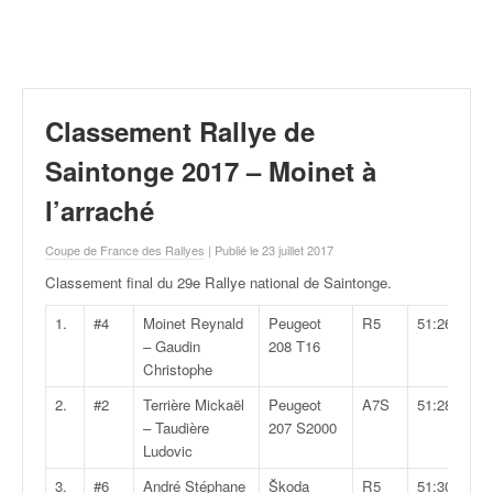
r
a
l
l
y
e
Classement Rallye de
:
N
Saintonge 2017 – Moinet à
e
l’arraché
w
s
Coupe de France des Rallyes
| Publié le 23 juillet 2017
,
r
Classement final du 29e Rallye national de Saintonge
.
é
s
1.
#4
Moinet Reynald
Peugeot
R5
51:26.2
u
– Gaudin
208 T16
l
Christophe
t
2.
#2
Terrière Mickaël
Peugeot
A7S
51:28.9
a
– Taudière
207 S2000
t
Ludovic
s
,
3.
#6
André Stéphane
Škoda
R5
51:30.6