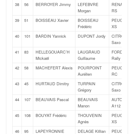
u
38
56
BERROYER Jimmy
LEFEBVRE
RENAULT Cl
t
Morgan
RS
e
39
51
BOISSEAU Xavier
BOISSEAU
PEUGEOT 2
l
Frédéric
XS
'
a
40
101
BARDIN Yannick
DUPONT Jordy
CITROËN
c
Saxo VTS
t
u
41
83
HELLEGOUARC’H
LAUGRAUD
FORD Fiest
a
Mickaël
Guillaume
Rally 5
l
42
58
MACHEFERT Alexis
POURPOINT
PEUGEOT 2
i
Aurélien
RC
t
é
43
45
HURTAUD Dimitry
TURPAIN
CITROËN
d
Grégory
Saxo VTS
e
44
107
BEAUVAIS Pascal
BEAUVAIS
AUTOBIAN
l
Manon
A112 Abarth
a
c
45
108
BOUYAT Frédéric
THOUVENIN
PEUGEOT 2
o
Agnès
XS
u
46
95
LAPEYRONNIE
DELAGE Killian
PEUGEOT 2