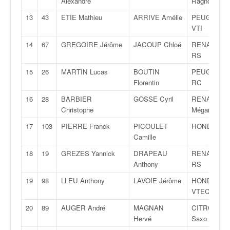
Alexandre
Ragnotti
q
u
13
43
ETIE Mathieu
ARRIVE Amélie
PEUGEOT 2
e
VTI
r
14
67
GREGOIRE Jérôme
JACOUP Chloé
RENAULT Cl
a
RS
l
l
15
26
MARTIN Lucas
BOUTIN
PEUGEOT 2
y
Florentin
RC
e
16
28
BARBIER
GOSSE Cyril
RENAULT
d
Christophe
Mégane RS
u
W
17
103
PIERRE Franck
PICOULET
HONDA Civi
R
Camille
C
18
19
GREZES Yannick
DRAPEAU
RENAULT Cl
,
Anthony
RS
d
e
19
98
LLEU Anthony
LAVOIE Jérôme
HONDA Civi
l
VTEC
'
E
20
89
AUGER André
MAGNAN
CITROËN
R
Hervé
Saxo