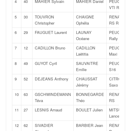
4
40
MAHIER Sylvain
MAHIER Daniel
PEUGEOT 2
v
VTI R2
i
d
5
30
TOUVRON
CHAIGNE
RENAULT Cl
é
Christopher
Ophélia
RS R3T
o
6
29
FAUGUET Laurent
LAUNAY
PEUGEOT 2
s
Océane
Rally 4
e
t
7
12
CADILLON Bruno
CADILLON
PEUGEOT 3
p
Laëtitia
Maxi
h
8
49
GUYOT Cyril
SAUVAITRE
PEUGEOT 1
o
Emilie
S16
t
o
9
52
DEJEANS Anthony
CHAUSSAT
CITROËN
s
Jérémy
Saxo Maxi
p
10
63
GSCHWINDEMANN
BONNEGARDE
RENAULT Cl
o
Téva
Théo
RS
u
r
11
27
LESNIS Arnaud
BOULET Julien
MITSUBISH
c
Lancer Evo 
h
12
62
SIVADIER
BARBIER Jean
RENAULT Cl
a