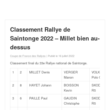
r
a
l
l
y
e
Classement Rallye de
:
N
Saintonge 2022 – Millet bien au-
e
dessus
w
s
Coupe de France des Rallyes
| Publié le 16 juillet 2022
,
r
Classement final du 33e Rallye national de Saintonge
.
é
s
1
2
MILLET Denis
VERGER
VOLKSWAG
u
Manon
Polo GTI R5
l
2
8
HAYET Johann
BOISSON
SKODA Fabi
t
Kevin
R5
a
t
3
6
PAILLE Paul
GAUDIN
SKODA Fabi
s
Christophe
R5
,