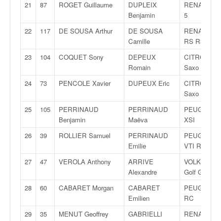
C
21
87
ROGET Guillaume
DUPLEIX
RENAULT Cl
,
Benjamin
5
d
u
22
117
DE SOUSA Arthur
DE SOUSA
RENAULT Cl
c
Camille
RS R3T
h
23
104
COQUET Sony
DEPEUX
CITROËN
a
Romain
Saxo VTS
m
p
24
73
PENCOLE Xavier
DUPEUX Eric
CITROËN
i
Saxo VTS
o
25
105
PERRINAUD
PERRINAUD
PEUGEOT 1
n
Benjamin
Maëva
XSI
n
a
26
39
ROLLIER Samuel
PERRINAUD
PEUGEOT 2
t
Emilie
VTI R2
e
27
47
VEROLA Anthony
ARRIVE
VOLKSWAG
t
Alexandre
Golf GTI
d
e
28
60
CABARET Morgan
CABARET
PEUGEOT 2
l
Emilien
RC
a
29
35
MENUT Geoffrey
GABRIELLI
RENAULT Cl
c