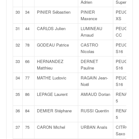
Adrien
Super 1600
o
u
30
34
PINIER Sébastien
PINIER
PEUGEOT 2
p
Maxence
XS
e
31
44
CARLOS Julien
LUMINEAU
PEUGEOT 2
d
Arnaud
CC
e
F
32
78
GODEAU Patrice
CASTRO
PEUGEOT 1
r
Nicolas
S16
a
33
66
HERNANDEZ
DERNET
PEUGEOT 3
n
Matthieu
Pauline
S16
c
e
34
77
MATHE Ludovic
RAGAIN Jean-
PEUGEOT 1
e
Noël
S16
t
35
86
LEPAGE Laurent
AMIAUD Dorian
RENAULT Cl
a
5
u
s
36
84
DEMIER Stéphane
RUSSI Quentin
RENAULT Cl
s
5
i
37
75
CARON Michel
URBAN Anaïs
CITROËN
t
Saxo VTS
o