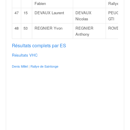
r
Fabien
Rallye
s
e
47
15
DEVAUX Laurent
DEVAUX
PEUGEOT 2
d
Nicolas
GTI
e
48
53
REGNIER Yvon
REGNIER
ROVER MG
c
Anthony
ô
t
Résultats complets par ES
e
e
Résultats VHC
t
d
Denis Millet
|
Rallye de Saintonge
u
s
l
a
l
o
m