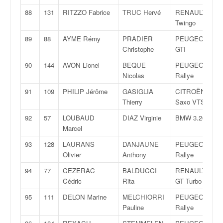
88
131
RITZZO Fabrice
TRUC Hervé
RENAULT
Twingo
89
88
AYME Rémy
PRADIER
PEUGEOT 205
Christophe
GTI
90
144
AVON Lionel
BEQUE
PEUGEOT 205
Nicolas
Rallye
91
109
PHILIP Jérôme
GASIGLIA
CITROËN
Thierry
Saxo VTS
92
57
LOUBAUD
DIAZ Virginie
BMW 3.20 I
Marcel
93
128
LAURANS
DANJAUNE
PEUGEOT 205
Olivier
Anthony
Rallye
94
77
CEZERAC
BALDUCCI
RENAULT R5
Cédric
Rita
GT Turbo
95
111
DELON Marine
MELCHIORRI
PEUGEOT 106
Pauline
Rallye