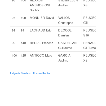
96
104
REXACH
STEMMELEN
PEUGEOT 106
AMBROSIONI
Audrey
XSI
Sophie
97
108
MONNIER David
VALLOS
PEUGEOT 205
Christophe
GTI
98
84
LACHAUD Eric
DECOOL
PEUGEOT 306
Damien
S16
99
143
BELLAL Frédéric
CASTELLAN
RENAULT R5
Guillaume
GT Turbo
100
125
ANTIOCO Marc
GARCIA
PEUGEOT 106
Jacinto
XSI
Rallye de Sarrians
|
Romain Roche