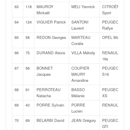
63
118
MAUROY
MELI Yannick
CITROËN AX
Mickaël
Sport
64
124
VIGUIER Patrick
SANTONI
PEUGEOT 205
Laurent
Rallye
65
58
REDON Georges
MARTEAU
OPEL Manta
Coralie
66
75
DURAND Alexis
VILLA Mélody
RENAULT Clio
16s
67
56
BONNET
COUPIER
PEUGEOT 206
Jacques
MAURY
S16
Amandine
68
91
PERROTEAU
BASSO
PEUGEOT 206
Natacha
Mélanie
XS
69
43
PORRE Sylvain
PORRE
RENAULT Clio
Lucien
70
69
BELARBI David
JEAN Grégory
PEUGEOT 205
GTI