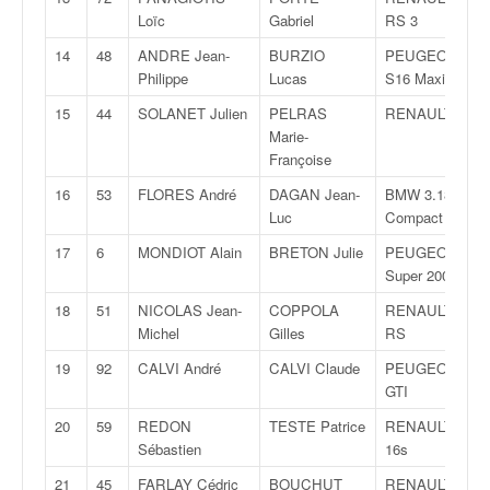
q
Loïc
Gabriel
RS 3
u
e
14
48
ANDRE Jean-
BURZIO
PEUGEOT 206
r
Philippe
Lucas
S16 Maxi
a
15
44
SOLANET Julien
PELRAS
RENAULT Clio
l
Marie-
l
Françoise
y
e
16
53
FLORES André
DAGAN Jean-
BMW 3.18 TI
d
Luc
Compact
u
17
6
MONDIOT Alain
BRETON Julie
PEUGEOT 207
W
Super 2000
R
C
18
51
NICOLAS Jean-
COPPOLA
RENAULT Clio
,
Michel
Gilles
RS
d
19
92
CALVI André
CALVI Claude
PEUGEOT 205
e
GTI
l
'
20
59
REDON
TESTE Patrice
RENAULT Clio
E
Sébastien
16s
R
21
45
FARLAY Cédric
BOUCHUT
RENAULT Clio