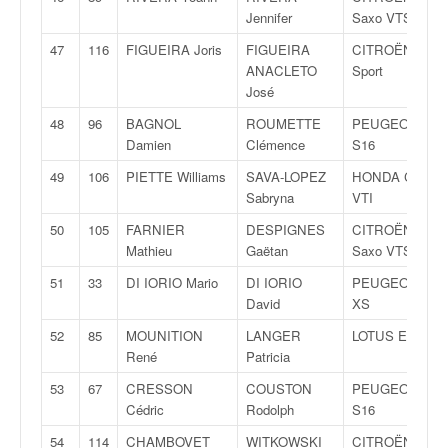
r
Jennifer
Saxo VTS
s
e
47
116
FIGUEIRA Joris
FIGUEIRA
CITROËN AX
d
ANACLETO
Sport
e
José
c
48
96
BAGNOL
ROUMETTE
PEUGEOT 106
ô
Damien
Clémence
S16
t
e
49
106
PIETTE Williams
SAVA-LOPEZ
HONDA Civic
e
Sabryna
VTI
t
d
50
105
FARNIER
DESPIGNES
CITROËN
u
Mathieu
Gaëtan
Saxo VTS
s
51
33
DI IORIO Mario
DI IORIO
PEUGEOT 206
l
David
XS
a
l
52
85
MOUNITION
LANGER
LOTUS Exige
o
René
Patricia
m
53
67
CRESSON
COUSTON
PEUGEOT 306
Cédric
Rodolph
S16
54
114
CHAMBOVET
WITKOWSKI
CITROËN