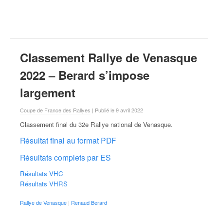
r
a
l
l
y
e
Classement Rallye de Venasque
:
N
2022 – Berard s’impose
e
largement
w
s
Coupe de France des Rallyes
| Publié le 9 avril 2022
,
r
Classement final du 32e Rallye national de Venasque
.
é
Résultat final au format PDF
s
u
Résultats complets par ES
l
t
Résultats VHC
a
Résultats VHRS
t
Rallye de Venasque
|
Renaud Berard
s
,