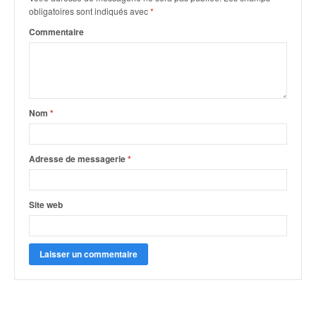
q
obligatoires sont indiqués avec
*
u
Commentaire
e
r
a
l
l
y
Nom
*
e
d
u
Adresse de messagerie
*
W
R
C
Site web
,
d
e
l
'
E
R