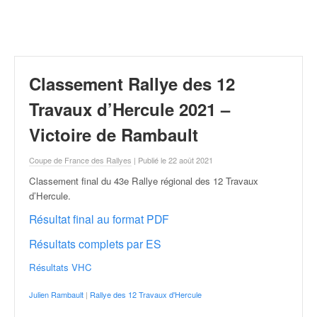
r
a
l
l
y
e
Classement Rallye des 12
:
N
Travaux d’Hercule 2021 –
e
Victoire de Rambault
w
s
Coupe de France des Rallyes
| Publié le 22 août 2021
,
r
Classement final du 43e Rallye régional des 12 Travaux
é
d’Hercule
.
s
Résultat final au format PDF
u
l
Résultats complets par ES
t
a
Résultats VHC
t
Julien Rambault
|
Rallye des 12 Travaux d'Hercule
s
,