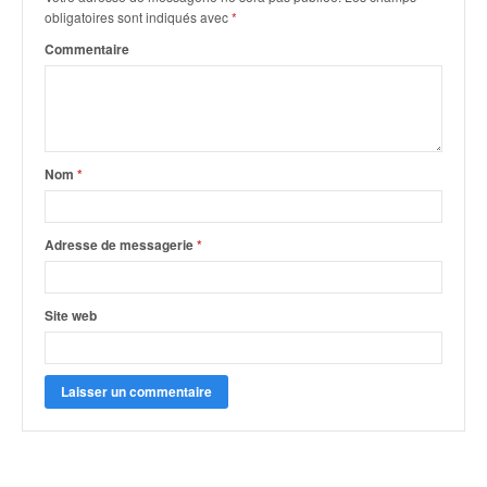
q
obligatoires sont indiqués avec
*
u
Commentaire
e
r
a
l
l
y
Nom
*
e
d
u
Adresse de messagerie
*
W
R
C
Site web
,
d
e
l
'
E
R