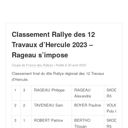
r
a
l
l
y
e
Classement Rallye des 12
:
N
Travaux d’Hercule 2023 –
e
Rageau s’impose
w
s
Coupe de France des Rallyes
| Publié le 20 août 2023
,
r
Classement final du 45e Rallye régional des 12 Travaux
é
d’Hercule
.
s
u
1
3
RAGEAU Philippe
RAGEAU
SKODA Fabi
l
Alexandra
R5
t
2
2
TAVENEAU Sam
BOYER Pauline
VOLKSWAG
a
Polo GTI R5
t
s
3
1
ROBERT Patrice
BERTHO
SKODA Fabi
,
Titouan
R5