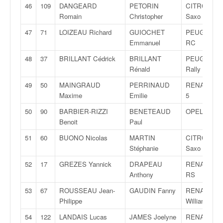
r
46
109
DANGEARD
PETORIN
CITROËN
s
Romain
Christopher
Saxo VTS
e
d
47
71
LOIZEAU Richard
GUIOCHET
PEUGEOT 2
e
Emmanuel
RC
c
48
37
BRILLANT Cédrick
BRILLANT
PEUGEOT 2
ô
Rénald
Rally 4
t
e
49
50
MAINGRAUD
PERRINAUD
RENAULT Cl
e
Maxime
Emilie
5
t
50
90
BARBIER-RIZZI
BENETEAUD
OPEL Adam
d
Benoit
Paul
u
s
51
60
BUONO Nicolas
MARTIN
CITROËN
l
Stéphanie
Saxo VTS
a
52
17
GREZES Yannick
DRAPEAU
RENAULT Cl
l
Anthony
RS
o
m
53
67
ROUSSEAU Jean-
GAUDIN Fanny
RENAULT Cl
Philippe
Williams
54
122
LANDAIS Lucas
JAMES Joelyne
RENAULT Cl