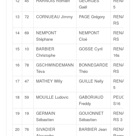
12
45
HARNOIS Romain
GEORGES
RENAULT Cl
q
Gaël
5
u
e
13
72
CORNUEAU Jimmy
PAGE Grégory
RENAULT Cl
r
RS
a
14
69
NEMPONT
NEMPONT
RENAULT Cl
l
Stéphane
Cloé
RS
l
y
15
10
BARBIER
GOSSE Cyril
RENAULT Cl
e
Christophe
16s
d
16
78
GSCHWINDEMANN
BONNEGARDE
RENAULT Cl
u
Téva
Théo
RS
W
R
17
47
MATHEY Willy
GUILLE Nelly
RENAULT Cl
C
5
,
18
59
MOUILLE Ludovic
GABORIAUD
PEUGEOT 1
d
Freddy
S16
e
l
19
19
GERMAIN
GOUIONNET
RENAULT Cl
'
Sébastien
Sébastien
RS 3
E
R
20
76
SIVADIER
BARBIER Jean
RENAULT Cl
Alexandre
Ragnotti