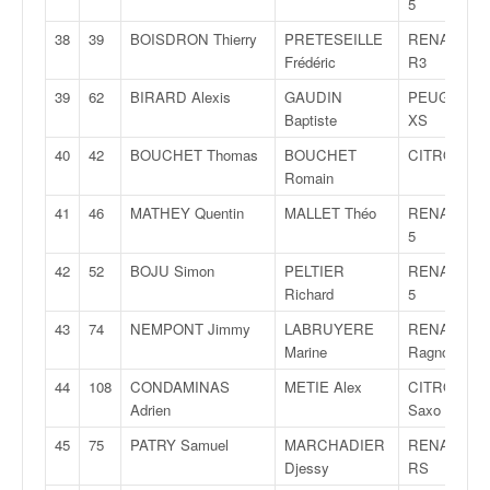
5
u
t
38
39
BOISDRON Thierry
PRETESEILLE
RENAULT Cl
e
Frédéric
R3
l
39
62
BIRARD Alexis
GAUDIN
PEUGEOT 2
'
Baptiste
XS
a
c
40
42
BOUCHET Thomas
BOUCHET
CITROËN C
t
Romain
u
a
41
46
MATHEY Quentin
MALLET Théo
RENAULT Cl
l
5
i
42
52
BOJU Simon
PELTIER
RENAULT Cl
t
Richard
5
é
d
43
74
NEMPONT Jimmy
LABRUYERE
RENAULT Cl
e
Marine
Ragnotti
l
44
108
CONDAMINAS
METIE Alex
CITROËN
a
Adrien
Saxo VTS
c
o
45
75
PATRY Samuel
MARCHADIER
RENAULT Cl
u
Djessy
RS