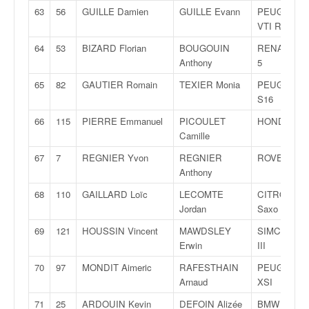
63
56
GUILLE Damien
GUILLE Evann
PEUGEOT 2
VTI R2
64
53
BIZARD Florian
BOUGOUIN
RENAULT Cl
Anthony
5
65
82
GAUTIER Romain
TEXIER Monia
PEUGEOT 1
S16
66
115
PIERRE Emmanuel
PICOULET
HONDA Civi
Camille
67
7
REGNIER Yvon
REGNIER
ROVER MG
Anthony
68
110
GAILLARD Loïc
LECOMTE
CITROËN
Jordan
Saxo VTS
69
121
HOUSSIN Vincent
MAWDSLEY
SIMCA Rall
Erwin
III
70
97
MONDIT Aimeric
RAFESTHAIN
PEUGEOT 1
Arnaud
XSI
71
25
ARDOUIN Kevin
DEFOIN Alizée
BMW 3.20 I