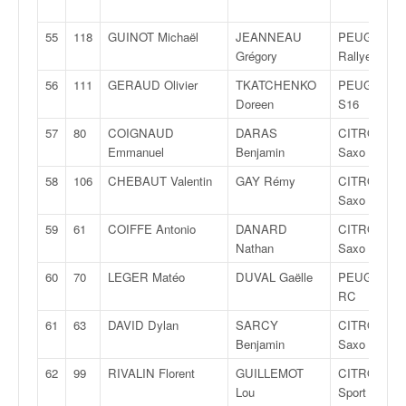
55
118
GUINOT Michaël
JEANNEAU
PEUGEOT 1
Grégory
Rallye
56
111
GERAUD Olivier
TKATCHENKO
PEUGEOT 1
Doreen
S16
57
80
COIGNAUD
DARAS
CITROËN
Emmanuel
Benjamin
Saxo VTS
58
106
CHEBAUT Valentin
GAY Rémy
CITROËN
Saxo VTS
59
61
COIFFE Antonio
DANARD
CITROËN
Nathan
Saxo VTS
60
70
LEGER Matéo
DUVAL Gaëlle
PEUGEOT 2
RC
61
63
DAVID Dylan
SARCY
CITROËN
Benjamin
Saxo VTS
62
99
RIVALIN Florent
GUILLEMOT
CITROËN A
Lou
Sport