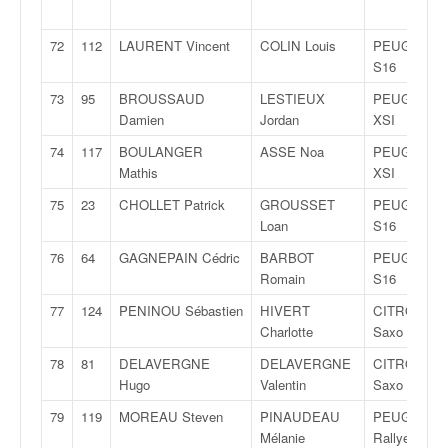
72
112
LAURENT Vincent
COLIN Louis
PEUGEOT 1
S16
73
95
BROUSSAUD
LESTIEUX
PEUGEOT 1
Damien
Jordan
XSI
74
117
BOULANGER
ASSE Noa
PEUGEOT 1
Mathis
XSI
75
23
CHOLLET Patrick
GROUSSET
PEUGEOT 2
Loan
S16
76
64
GAGNEPAIN Cédric
BARBOT
PEUGEOT 1
Romain
S16
77
124
PENINOU Sébastien
HIVERT
CITROËN
Charlotte
Saxo VTS
78
81
DELAVERGNE
DELAVERGNE
CITROËN
Hugo
Valentin
Saxo VTS
79
119
MOREAU Steven
PINAUDEAU
PEUGEOT 1
Mélanie
Rallye