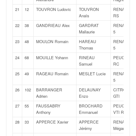
C
,
21
12
TOUVRON Ludovic
TOUVRON
RENAULT Cl
d
Anaïs
RS
u
c
22
38
GANDRIEAU Alex
GARDRAT
RENAULT Cl
h
Mallaurie
5
a
23
48
MOULON Romain
HAREAU
RENAULT Cl
m
Thomas
5
p
i
24
68
MOUILLE Yohann
RINEAU
PEUGEOT 2
o
Samuel
RC
n
25
49
RAGEAU Romain
MESLET Lucie
RENAULT Cl
n
5
a
t
26
102
BARRANGER
DELAUNAY
CITROËN A
e
Adrien
Enzo
GTI
t
27
55
FAUSSABRY
BROCHARD
PEUGEOT 2
d
Anthony
Emmanuel
VTI R2
e
l
28
33
APPERCE Xavier
APPERCE
RENAULT
a
Jérémy
Mégane RS
c