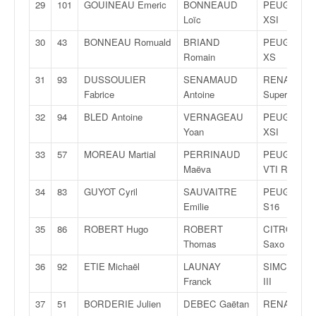
29
101
GOUINEAU Emeric
BONNEAUD
PEUGEOT 1
o
Loïc
XSI
u
p
30
43
BONNEAU Romuald
BRIAND
PEUGEOT 2
e
Romain
XS
d
31
93
DUSSOULIER
SENAMAUD
RENAULT
e
Fabrice
Antoine
Super 5
F
r
32
94
BLED Antoine
VERNAGEAU
PEUGEOT 1
a
Yoan
XSI
n
33
57
MOREAU Martial
PERRINAUD
PEUGEOT 2
c
Maëva
VTI R2
e
e
34
83
GUYOT Cyril
SAUVAITRE
PEUGEOT 1
t
Emilie
S16
a
35
86
ROBERT Hugo
ROBERT
CITROËN
u
Thomas
Saxo VTS
s
s
36
92
ETIE Michaël
LAUNAY
SIMCA Rall
i
Franck
III
t
37
51
BORDERIE Julien
DEBEC Gaëtan
RENAULT Cl
o