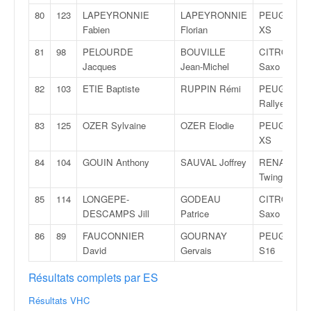
80
123
LAPEYRONNIE
LAPEYRONNIE
PEUGEOT 2
Fabien
Florian
XS
81
98
PELOURDE
BOUVILLE
CITROËN
Jacques
Jean-Michel
Saxo
82
103
ETIE Baptiste
RUPPIN Rémi
PEUGEOT 2
Rallye
83
125
OZER Sylvaine
OZER Elodie
PEUGEOT 2
XS
84
104
GOUIN Anthony
SAUVAL Joffrey
RENAULT
Twingo R1
85
114
LONGEPE-
GODEAU
CITROËN
DESCAMPS Jill
Patrice
Saxo VTS
86
89
FAUCONNIER
GOURNAY
PEUGEOT 1
David
Gervais
S16
Résultats complets par ES
Résultats VHC