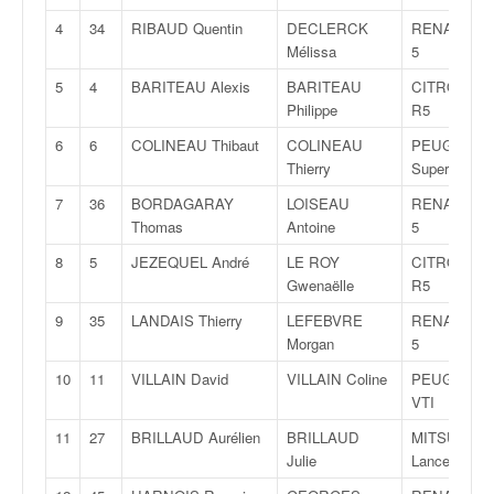
v
4
34
RIBAUD Quentin
DECLERCK
RENAULT Cl
i
Mélissa
5
d
é
5
4
BARITEAU Alexis
BARITEAU
CITROËN D
o
Philippe
R5
s
6
6
COLINEAU Thibaut
COLINEAU
PEUGEOT 2
e
Thierry
Super 2000
t
p
7
36
BORDAGARAY
LOISEAU
RENAULT Cl
h
Thomas
Antoine
5
o
8
5
JEZEQUEL André
LE ROY
CITROËN C
t
Gwenaëlle
R5
o
s
9
35
LANDAIS Thierry
LEFEBVRE
RENAULT Cl
p
Morgan
5
o
10
11
VILLAIN David
VILLAIN Coline
PEUGEOT 2
u
VTI
r
c
11
27
BRILLAUD Aurélien
BRILLAUD
MITSUBISH
h
Julie
Lancer Evo 
a