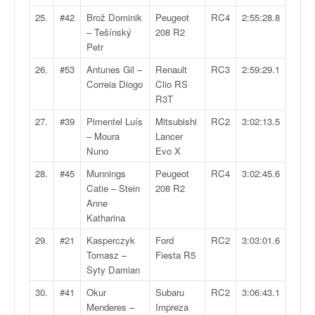
u
25.
#42
Brož Dominik
Peugeot
RC4
2:55:28.8
t
– Tešínský
208 R2
e
Petr
l
'
26.
#53
Antunes Gil –
Renault
RC3
2:59:29.1
a
Correia Diogo
Clio RS
c
R3T
t
27.
#39
Pimentel Luís
Mitsubishi
RC2
3:02:13.5
u
– Moura
Lancer
a
Nuno
Evo X
l
i
28.
#45
Munnings
Peugeot
RC4
3:02:45.6
t
Catie – Stein
208 R2
é
Anne
d
Katharina
e
l
29.
#21
Kasperczyk
Ford
RC2
3:03:01.6
a
Tomasz –
Fiesta R5
c
Syty Damian
o
30.
#41
Okur
Subaru
RC2
3:06:43.1
u
Menderes –
Impreza