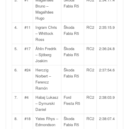
v
Bruno –
Fabia R5
i
Magalhães
d
Hugo
é
4.
#11
Ingram Chris
Škoda
RC2
2:35:15.9
o
– Whittock
Fabia R5
s
Ross
e
t
5.
#17
Åhlin Fredrik
Škoda
RC2
2:36:24.8
p
– Sjöberg
Fabia R5
h
Joakim
o
6.
#24
Herczig
Škoda
RC2
2:37:54.6
t
Norbert –
Fabia R5
o
Ferencz
s
Ramón
p
o
7.
#4
Habaj Lukasz
Ford
RC2
2:38:03.9
u
– Dymurski
Fiesta R5
r
Daniel
c
h
8.
#18
Yates Rhys –
Škoda
RC2
2:38:07.4
a
Edmondson
Fabia R5