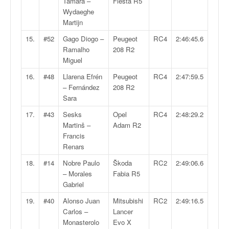
C
Tamara –
Fiesta R5
,
Wydaeghe
d
Martijn
u
15.
#52
Gago Diogo –
Peugeot
RC4
2:46:45.6
c
Ramalho
208 R2
h
Miguel
a
m
16.
#48
Llarena Efrén
Peugeot
RC4
2:47:59.5
p
– Fernández
208 R2
i
Sara
o
17.
#43
Sesks
Opel
RC4
2:48:29.2
n
Martinš –
Adam R2
n
Francis
a
Renars
t
e
18.
#14
Nobre Paulo
Škoda
RC2
2:49:06.6
t
– Morales
Fabia R5
d
Gabriel
e
19.
#40
Alonso Juan
Mitsubishi
RC2
2:49:16.5
l
Carlos –
Lancer
a
Monasterolo
Evo X
c