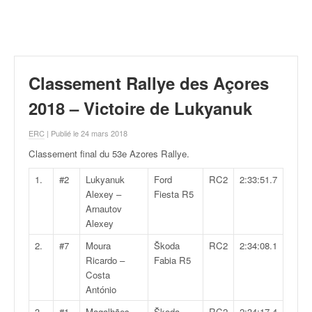
r
a
l
l
y
e
Classement Rallye des Açores
:
N
2018 – Victoire de Lukyanuk
e
w
ERC
| Publié le 24 mars 2018
s
Classement final du 53e Azores Rallye
.
,
r
1.
#2
Lukyanuk
Ford
RC2
2:33:51.7
é
Alexey –
Fiesta R5
s
Arnautov
u
Alexey
l
2.
#7
Moura
Škoda
RC2
2:34:08.1
t
Ricardo –
Fabia R5
a
Costa
t
António
s
,
3.
#1
Magalhães
Škoda
RC2
2:34:17.4