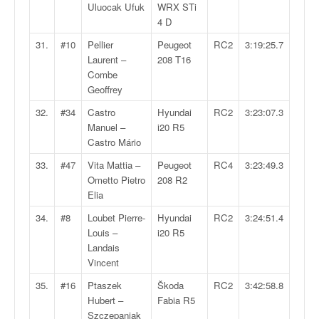
r
Uluocak Ufuk
WRX STi
s
4 D
e
d
31.
#10
Pellier
Peugeot
RC2
3:19:25.7
e
Laurent –
208 T16
c
Combe
ô
Geoffrey
t
32.
#34
Castro
Hyundai
RC2
3:23:07.3
e
Manuel –
i20 R5
e
Castro Mário
t
d
33.
#47
Vita Mattia –
Peugeot
RC4
3:23:49.3
u
Ometto Pietro
208 R2
s
Elia
l
34.
#8
Loubet Pierre-
Hyundai
RC2
3:24:51.4
a
Louis –
i20 R5
l
Landais
o
Vincent
m
35.
#16
Ptaszek
Škoda
RC2
3:42:58.8
Hubert –
Fabia R5
Szczepaniak