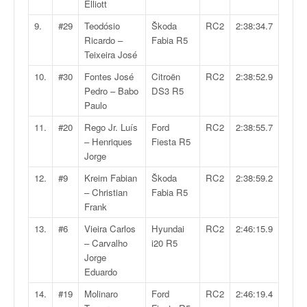
q
Elliott
u
9.
#29
Teodósio
Škoda
RC2
2:38:34.7
e
Ricardo –
Fabia R5
r
Teixeira José
a
l
10.
#30
Fontes José
Citroën
RC2
2:38:52.9
l
Pedro – Babo
DS3 R5
y
Paulo
e
11.
#20
Rego Jr. Luís
Ford
RC2
2:38:55.7
d
– Henriques
Fiesta R5
u
Jorge
W
R
12.
#9
Kreim Fabian
Škoda
RC2
2:38:59.2
C
– Christian
Fabia R5
,
Frank
d
13.
#6
Vieira Carlos
Hyundai
RC2
2:46:15.9
e
– Carvalho
i20 R5
l
Jorge
'
Eduardo
E
R
14.
#19
Molinaro
Ford
RC2
2:46:19.4