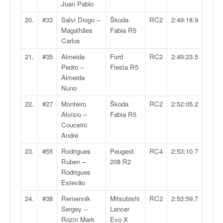
Juan Pablo
o
u
20.
#33
Salvi Diogo –
Škoda
RC2
2:49:18.9
p
Magalhães
Fabia R5
e
Carlos
d
21.
#35
Almeida
Ford
RC2
2:49:23.5
e
Pedro –
Fiesta R5
F
Almeida
r
Nuno
a
n
22.
#27
Monteiro
Škoda
RC2
2:52:05.2
c
Aloísio –
Fabia R5
e
Couceiro
e
André
t
23.
#55
Rodrigues
Peugeot
RC4
2:53:10.7
a
Ruben –
208 R2
u
Rodrigues
s
Estevão
s
i
24.
#38
Remennik
Mitsubishi
RC2
2:53:59.7
t
Sergey –
Lancer
o
Rozin Mark
Evo X