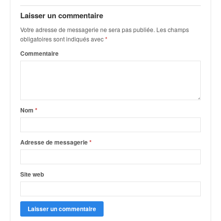
q
u
Laisser un commentaire
e
Votre adresse de messagerie ne sera pas publiée.
Les champs
r
obligatoires sont indiqués avec
*
a
Commentaire
l
l
y
e
d
u
Nom
*
W
R
C
Adresse de messagerie
*
,
d
e
Site web
l
'
E
R