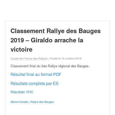
r
a
l
l
y
e
Classement Rallye des Bauges
:
N
2019 – Giraldo arrache la
e
victoire
w
s
Coupe de France des Rallyes
| Publié le 13 octobre 2019
,
r
Classement final du 34e Rallye régional des Bauges
.
é
Résultat final au format PDF
s
u
Résultats complets par ES
l
t
Résultats VHC
a
t
Michel Giraldo
|
Rallye des Bauges
s
,