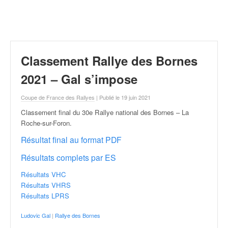
r
a
l
l
y
e
Classement Rallye des Bornes
:
N
2021 – Gal s’impose
e
w
Coupe de France des Rallyes
| Publié le 19 juin 2021
s
Classement final du 30e Rallye national des Bornes – La
,
Roche-sur-Foron
.
r
é
Résultat final au format PDF
s
Résultats complets par ES
u
l
Résultats VHC
t
Résultats VHRS
a
Résultats LPRS
t
s
Ludovic Gal
|
Rallye des Bornes
,