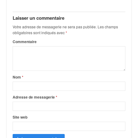
q
u
e
Laisser un commentaire
r
Votre adresse de messagerie ne sera pas publiée.
Les champs
a
obligatoires sont indiqués avec
*
l
l
Commentaire
y
e
d
u
W
Nom
*
R
C
,
Adresse de messagerie
*
d
e
l
Site web
'
E
R