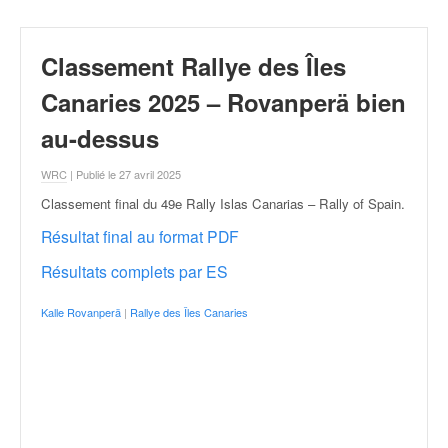
r
a
l
Classement Rallye des Îles
l
y
Canaries 2025 – Rovanperä bien
e
:
au-dessus
N
e
WRC
| Publié le 27 avril 2025
w
Classement final du 49e Rally Islas Canarias – Rally of Spain
.
s
,
Résultat final au format PDF
r
Résultats complets par ES
é
s
u
Kalle Rovanperä
|
Rallye des Îles Canaries
l
t
a
t
s
,