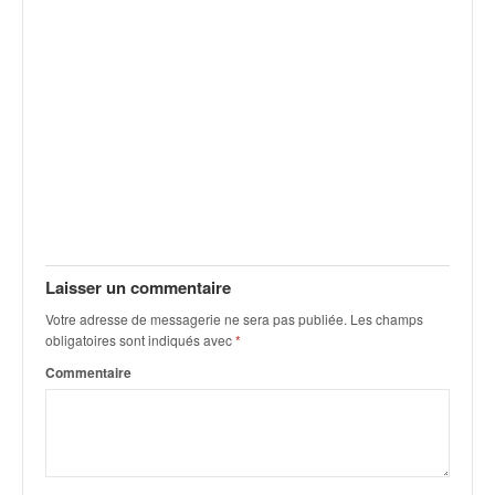
v
i
d
é
o
s
e
t
p
h
o
t
Laisser un commentaire
o
s
Votre adresse de messagerie ne sera pas publiée.
Les champs
p
obligatoires sont indiqués avec
*
o
Commentaire
u
r
c
h
a