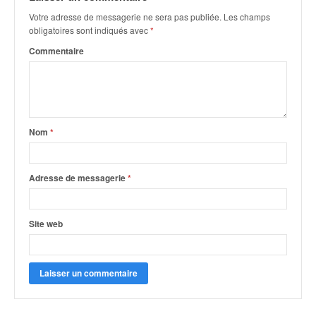
q
Votre adresse de messagerie ne sera pas publiée.
Les champs
u
obligatoires sont indiqués avec
*
e
r
Commentaire
a
l
l
y
e
Nom
*
d
u
W
Adresse de messagerie
*
R
C
,
Site web
d
e
l
'
E
R