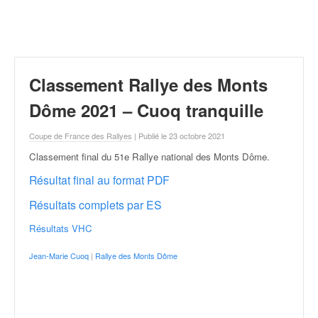
r
a
l
l
y
e
Classement Rallye des Monts
:
N
Dôme 2021 – Cuoq tranquille
e
w
Coupe de France des Rallyes
| Publié le 23 octobre 2021
s
Classement final du 51e Rallye national des Monts Dôme
.
,
r
Résultat final au format PDF
é
Résultats complets par ES
s
u
Résultats VHC
l
t
Jean-Marie Cuoq
|
Rallye des Monts Dôme
a
t
s
,