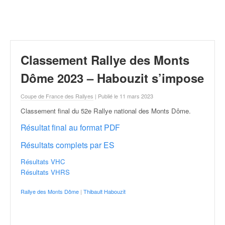
r
a
l
l
y
e
Classement Rallye des Monts
:
N
Dôme 2023 – Habouzit s’impose
e
w
Coupe de France des Rallyes
| Publié le 11 mars 2023
s
Classement final du 52e Rallye national des Monts Dôme
.
,
r
Résultat final au format PDF
é
Résultats complets par ES
s
u
Résultats VHC
l
Résultats VHRS
t
a
Rallye des Monts Dôme
|
Thibault Habouzit
t
s
,