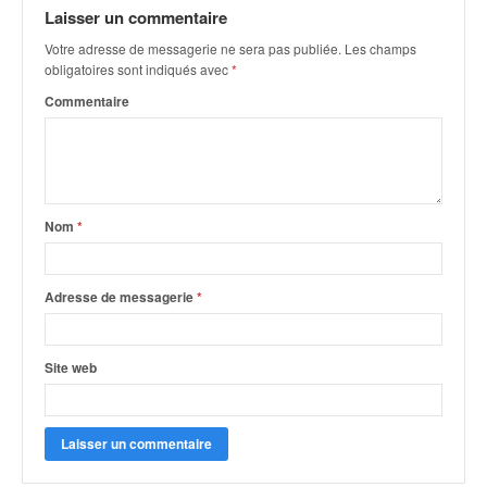
q
Laisser un commentaire
u
Votre adresse de messagerie ne sera pas publiée.
Les champs
e
obligatoires sont indiqués avec
*
r
a
Commentaire
l
l
y
e
d
Nom
*
u
W
R
Adresse de messagerie
*
C
,
d
Site web
e
l
'
E
R