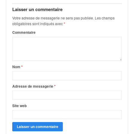
q
u
Laisser un commentaire
e
Votre adresse de messagerie ne sera pas publiée.
Les champs
r
obligatoires sont indiqués avec
*
a
Commentaire
l
l
y
e
d
u
Nom
*
W
R
C
Adresse de messagerie
*
,
d
e
Site web
l
'
E
R