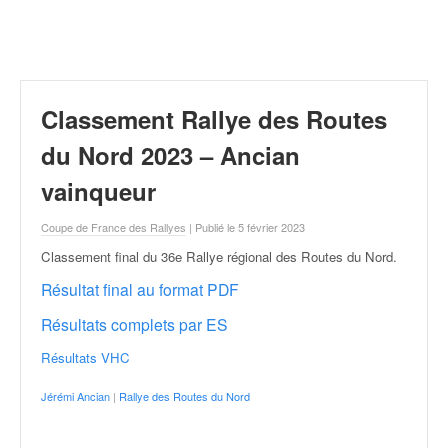
r
a
l
l
y
e
Classement Rallye des Routes
:
N
du Nord 2023 – Ancian
e
vainqueur
w
s
Coupe de France des Rallyes
| Publié le 5 février 2023
,
r
Classement final du 36e Rallye régional des Routes du Nord
.
é
Résultat final au format PDF
s
u
Résultats complets par ES
l
t
Résultats VHC
a
t
Jérémi Ancian
|
Rallye des Routes du Nord
s
,