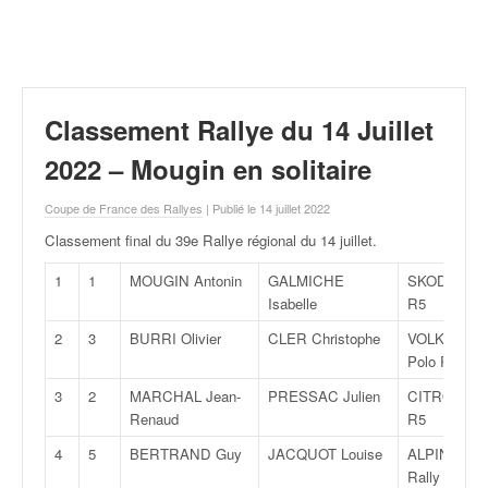
r
a
l
l
y
e
Classement Rallye du 14 Juillet
:
N
2022 – Mougin en solitaire
e
w
Coupe de France des Rallyes
| Publié le 14 juillet 2022
s
Classement final du 39e Rallye régional du 14 juillet
.
,
r
1
1
MOUGIN Antonin
GALMICHE
SKODA Fabi
é
Isabelle
R5
s
2
3
BURRI Olivier
CLER Christophe
VOLKSWAG
u
Polo R5
l
t
3
2
MARCHAL Jean-
PRESSAC Julien
CITROËN C
a
Renaud
R5
t
4
5
BERTRAND Guy
JACQUOT Louise
ALPINE A 1
s
Rally
,