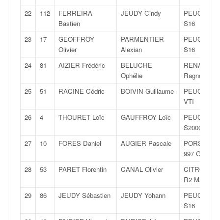
C
,
22
112
FERREIRA
JEUDY Cindy
PEUGEOT 1
d
Bastien
S16
u
23
17
GEOFFROY
PARMENTIER
PEUGEOT 3
c
Olivier
Alexian
S16
h
a
24
81
AIZIER Frédéric
BELUCHE
RENAULT C
m
Ophélie
Ragnotti
p
25
51
RACINE Cédric
BOIVIN Guillaume
PEUGEOT 2
i
VTI
o
n
26
4
THOURET Loïc
GAUFFROY Loïc
PEUGEOT 2
n
S2000
a
27
10
FORES Daniel
AUGIER Pascale
PORSCHE
t
997 GT3
e
t
28
53
PARET Florentin
CANAL Olivier
CITROËN C
d
R2 Max
e
l
29
86
JEUDY Sébastien
JEUDY Yohann
PEUGEOT 1
a
S16
c