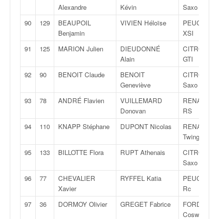
Alexandre
Kévin
Saxo VTS
90
129
BEAUPOIL
VIVIEN Héloïse
PEUGEOT 1
Benjamin
XSI
91
125
MARION Julien
DIEUDONNÉ
CITROËN 
Alain
GTI
92
90
BENOIT Claude
BENOIT
CITROËN
Geneviève
Saxo VTS
93
78
ANDRÉ Flavien
VUILLEMARD
RENAULT C
Donovan
RS
94
110
KNAPP Stéphane
DUPONT Nicolas
RENAULT
Twingo R1
95
133
BILLOTTE Flora
RUPT Athenais
CITROËN
Saxo VTS
96
77
CHEVALIER
RYFFEL Katia
PEUGEOT 2
Xavier
Rc
97
36
DORMOY Olivier
GREGET Fabrice
FORD Escor
Cosworth