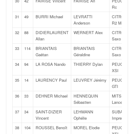
30
42
FAIRISE Vincent
FAIRISE Ari
PEUGEOT 2
o
Rc
u
p
31
49
BURRI Michael
LEVRATTI
CITROËN C
e
Anderson
R2 Max
d
32
88
DIDIERLAURENT
WERNERT Alex
CITROËN
e
Allan
Saxo VTS
F
r
33
114
BRIANTAIS
BRIANTAIS
CITROËN
a
Gaëtan
Géraldine
Saxo VTS
n
34
94
LA ROSA Nando
THIERRY Dylan
PEUGEOT 1
c
XSI
e
e
35
14
LAURENCY Paul
LEUVREY Jérémy
PEUGEOT 2
t
GTI
a
36
33
DEHNER Michael
HENNEQUIN
MITSUBISH
u
Sébastien
Lancer Evo8
s
s
37
34
SAINT-DIZIER
LEHMANN
SUBARU
i
Vincent
Ophélie
Impreza W
t
38
104
ROUSSEL Benoît
MOREL Elodie
PEUGEOT 1
o
XSI