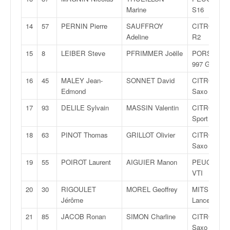
q
Marine
S16
u
e
14
57
PERNIN Pierre
SAUFFROY
CITROËN C
r
Adeline
R2
a
15
8
LEIBER Steve
PFRIMMER Joëlle
PORSCHE
l
997 GT3
l
y
16
45
MALEY Jean-
SONNET David
CITROËN
e
Edmond
Saxo Kit Ca
d
17
93
DELILE Sylvain
MASSIN Valentin
CITROËN 
u
Sport
W
R
18
63
PINOT Thomas
GRILLOT Olivier
CITROËN
C
Saxo VTS
,
19
55
POIROT Laurent
AIGUIER Manon
PEUGEOT 2
d
VTI
e
l
20
30
RIGOULET
MOREL Geoffrey
MITSUBISH
'
Jérôme
Lancer Evo5
E
21
85
JACOB Ronan
SIMON Charline
CITROËN
R
Saxo VTS