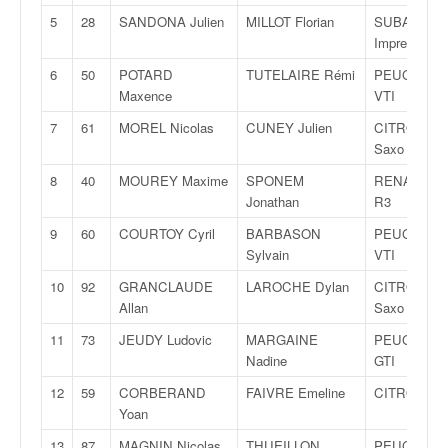
v
5
28
SANDONA Julien
MILLOT Florian
SUBARU
i
Impreza Sti
d
6
50
POTARD
TUTELAIRE Rémi
PEUGEOT 2
é
Maxence
VTI
o
s
7
61
MOREL Nicolas
CUNEY Julien
CITROËN
e
Saxo VTS
t
p
8
40
MOUREY Maxime
SPONEM
RENAULT C
h
Jonathan
R3
o
9
60
COURTOY Cyril
BARBASON
PEUGEOT 2
t
Sylvain
VTI
o
s
10
92
GRANCLAUDE
LAROCHE Dylan
CITROËN
p
Allan
Saxo VTS
o
11
73
JEUDY Ludovic
MARGAINE
PEUGEOT 3
u
Nadine
GTI
r
c
12
59
CORBERAND
FAIVRE Emeline
CITROËN C
h
Yoan
a
13
87
MAGNIN Nicolas
THUEILLON
PEUGEOT 1