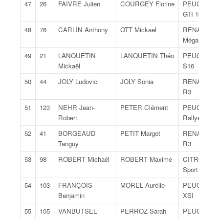
r
47
26
FAIVRE Julien
COURGEY Florine
PEUGEOT 3
s
GTI 16S
e
48
76
CARLIN Anthony
OTT Mickael
RENAULT
d
Mégane RS
e
c
49
21
LANQUETIN
LANQUETIN Théo
PEUGEOT 3
ô
Mickaël
S16
t
e
50
44
JOLY Ludovic
JOLY Sonia
RENAULT C
e
R3
t
51
123
NEHR Jean-
PETER Clément
PEUGEOT 1
d
Robert
Rallye
u
s
52
41
BORGEAUD
PETIT Margot
RENAULT C
l
Tanguy
R3
a
53
98
ROBERT Michaël
ROBERT Maxime
CITROËN 
l
Sport
o
m
54
103
FRANÇOIS
MOREL Aurélie
PEUGEOT 1
Benjamin
XSI
55
105
VANBUTSEL
PERROZ Sarah
PEUGEOT 2