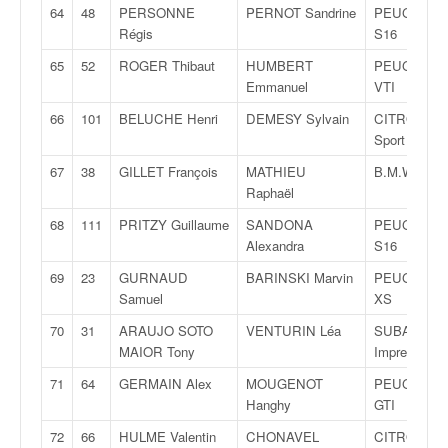
64
48
PERSONNE
PERNOT Sandrine
PEUGEOT 1
Régis
S16
65
52
ROGER Thibaut
HUMBERT
PEUGEOT 2
Emmanuel
VTI
66
101
BELUCHE Henri
DEMESY Sylvain
CITROËN 
Sport
67
38
GILLET François
MATHIEU
B.M.W. M3
Raphaël
68
111
PRITZY Guillaume
SANDONA
PEUGEOT 1
Alexandra
S16
69
23
GURNAUD
BARINSKI Marvin
PEUGEOT 2
Samuel
XS
70
31
ARAUJO SOTO
VENTURIN Léa
SUBARU
MAIOR Tony
Impreza
71
64
GERMAIN Alex
MOUGENOT
PEUGEOT 2
Hanghy
GTI
72
66
HULME Valentin
CHONAVEL
CITROËN