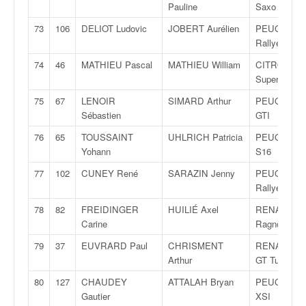
Pauline
Saxo VTS
73
106
DELIOT Ludovic
JOBERT Aurélien
PEUGEOT 2
Rallye
74
46
MATHIEU Pascal
MATHIEU William
CITROËN C
Super 1600
75
67
LENOIR
SIMARD Arthur
PEUGEOT 2
Sébastien
GTI
76
65
TOUSSAINT
UHLRICH Patricia
PEUGEOT 1
Yohann
S16
77
102
CUNEY René
SARAZIN Jenny
PEUGEOT 2
Rallye
78
82
FREIDINGER
HUILIÉ Axel
RENAULT C
Carine
Ragnotti
79
37
EUVRARD Paul
CHRISMENT
RENAULT 5
Arthur
GT Turbo
80
127
CHAUDEY
ATTALAH Bryan
PEUGEOT 1
Gautier
XSI