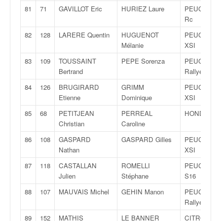
81
71
GAVILLOT Eric
HURIEZ Laure
PEUGEOT 2
Rc
82
128
LARERE Quentin
HUGUENOT
PEUGEOT 1
Mélanie
XSI
83
109
TOUSSAINT
PEPE Sorenza
PEUGEOT 2
Bertrand
Rallye
84
126
BRUGIRARD
GRIMM
PEUGEOT 1
Etienne
Dominique
XSI
85
68
PETITJEAN
PERREAL
HONDA Civ
Christian
Caroline
86
108
GASPARD
GASPARD Gilles
PEUGEOT 1
Nathan
XSI
87
118
CASTALLAN
ROMELLI
PEUGEOT 1
Julien
Stéphane
S16
88
107
MAUVAIS Michel
GEHIN Manon
PEUGEOT 2
Rallye
89
152
MATHIS
LE BANNER
CITROËN