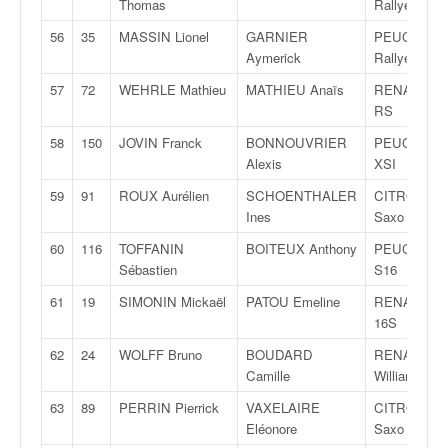
Thomas
Rallye
56
35
MASSIN Lionel
GARNIER
PEUGEOT 1
Aymerick
Rallye
57
72
WEHRLE Mathieu
MATHIEU Anaïs
RENAULT C
RS
58
150
JOVIN Franck
BONNOUVRIER
PEUGEOT 1
Alexis
XSI
59
91
ROUX Aurélien
SCHOENTHALER
CITROËN
Ines
Saxo VTS
60
116
TOFFANIN
BOITEUX Anthony
PEUGEOT 1
Sébastien
S16
61
19
SIMONIN Mickaël
PATOU Emeline
RENAULT C
16S
62
24
WOLFF Bruno
BOUDARD
RENAULT C
Camille
Williams
63
89
PERRIN Pierrick
VAXELAIRE
CITROËN
Eléonore
Saxo VTS