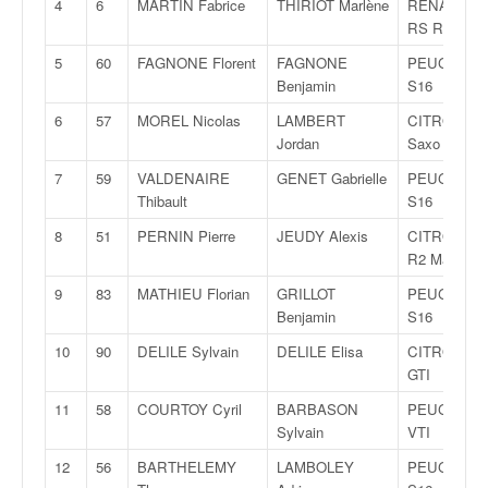
4
6
MARTIN Fabrice
THIRIOT Marlène
RENAULT C
v
RS Rally 3
i
d
5
60
FAGNONE Florent
FAGNONE
PEUGEOT 1
é
Benjamin
S16
o
6
57
MOREL Nicolas
LAMBERT
CITROËN
s
Jordan
Saxo VTS
e
t
7
59
VALDENAIRE
GENET Gabrielle
PEUGEOT 1
p
Thibault
S16
h
8
51
PERNIN Pierre
JEUDY Alexis
CITROËN C
o
R2 Max
t
o
9
83
MATHIEU Florian
GRILLOT
PEUGEOT 1
s
Benjamin
S16
p
10
90
DELILE Sylvain
DELILE Elisa
CITROËN 
o
GTI
u
r
11
58
COURTOY Cyril
BARBASON
PEUGEOT 2
c
Sylvain
VTI
h
12
56
BARTHELEMY
LAMBOLEY
PEUGEOT 1
a