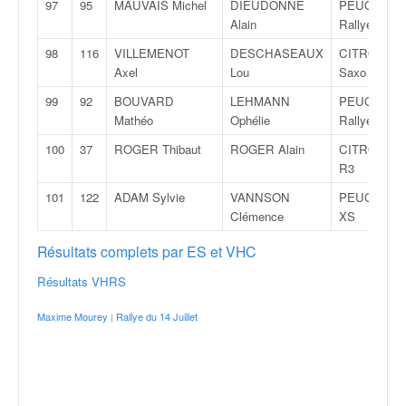
97
95
MAUVAIS Michel
DIEUDONNÉ
PEUGEOT 2
Alain
Rallye
98
116
VILLEMENOT
DESCHASEAUX
CITROËN
Axel
Lou
Saxo VTS
99
92
BOUVARD
LEHMANN
PEUGEOT 1
Mathéo
Ophélie
Rallye
100
37
ROGER Thibaut
ROGER Alain
CITROËN 
R3
101
122
ADAM Sylvie
VANNSON
PEUGEOT 2
Clémence
XS
Résultats complets par ES et VHC
Résultats VHRS
Maxime Mourey
|
Rallye du 14 Juillet