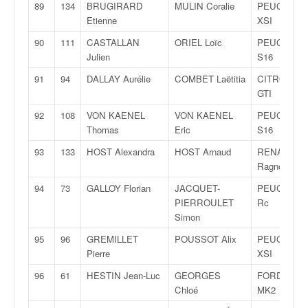
89
134
BRUGIRARD
MULIN Coralie
PEUGEOT 1
Etienne
XSI
90
111
CASTALLAN
ORIEL Loïc
PEUGEOT 1
Julien
S16
91
94
DALLAY Aurélie
COMBET Laëtitia
CITROËN 
GTI
92
108
VON KAENEL
VON KAENEL
PEUGEOT 1
Thomas
Eric
S16
93
133
HOST Alexandra
HOST Arnaud
RENAULT C
Ragnotti
94
73
GALLOY Florian
JACQUET-
PEUGEOT 2
PIERROULET
Rc
Simon
95
96
GREMILLET
POUSSOT Alix
PEUGEOT 1
Pierre
XSI
96
61
HESTIN Jean-Luc
GEORGES
FORD Escor
Chloé
MK2