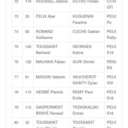
72
119
ROUSSEL Jérôme
DUTHU Florian
CITROËN 
GTI
73
33
FELIX Abel
HUGUENIN
PEUGEOT 2
Faustine
Rc
74
93
ROMAND
CUCHE Gaëtan
PEUGEOT 2
Guillaume
Rallye
75
135
TOUSSAINT
GEORGES
PEUGEOT 1
Bertrand
Karine
S16
76
132
MAUVAIS Fabien
GURI Dimitri
RENAULT C
RS
77
91
MASSIN Valentin
VAUCHEROT
PEUGEOT 1
SAINTY Dylan
XSI
78
113
HERBÉ Pierrick
REMY Paul-
PEUGEOT 1
Emile
S16
79
112
GASPERMENT
TRZASKALSKI
PEUGEOT 1
BRAYÉ Renaud
Dorian
S16
80
32
TOUSSAINT
TOUSSAINT
PEUGEOT 2