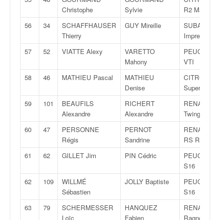
Christophe
Sylvie
R2 Max
56
34
SCHAFFHAUSER
GUY Mireille
SUBARU
Thierry
Impreza W
57
52
VIATTE Alexy
VARETTO
PEUGEOT 2
Mahony
VTI
58
46
MATHIEU Pascal
MATHIEU
CITROËN C
Denise
Super 1600
59
101
BEAUFILS
RICHERT
RENAULT
Alexandre
Alexandre
Twingo R1
60
47
PERSONNE
PERNOT
RENAULT C
Régis
Sandrine
RS Rally 5
61
62
GILLET Jim
PIN Cédric
PEUGEOT 1
S16
62
109
WILLMÉ
JOLLY Baptiste
PEUGEOT 1
Sébastien
S16
63
79
SCHERMESSER
HANQUEZ
RENAULT C
Loïc
Fabien
Ragnotti