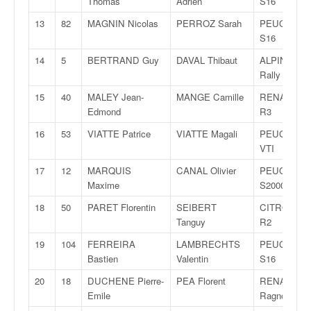
Thomas
Adrien
S16
q
u
13
82
MAGNIN Nicolas
PERROZ Sarah
PEUGEOT 1
e
S16
r
14
5
BERTRAND Guy
DAVAL Thibaut
ALPINE A 1
a
Rally
l
l
15
40
MALEY Jean-
MANGE Camille
RENAULT C
y
Edmond
R3
e
16
53
VIATTE Patrice
VIATTE Magali
PEUGEOT 2
d
VTI
u
W
17
12
MARQUIS
CANAL Olivier
PEUGEOT 2
R
Maxime
S2000
C
18
50
PARET Florentin
SEIBERT
CITROËN C
,
Tanguy
R2
d
e
19
104
FERREIRA
LAMBRECHTS
PEUGEOT 1
l
Bastien
Valentin
S16
'
E
20
18
DUCHENE Pierre-
PEA Florent
RENAULT C
R
Emile
Ragnotti