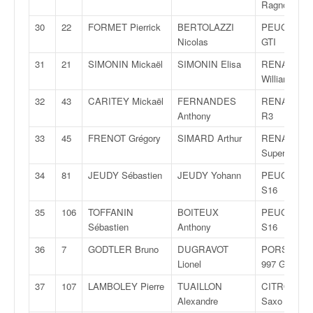
Ragnotti
o
u
30
22
FORMET Pierrick
BERTOLAZZI
PEUGEOT 2
p
Nicolas
GTI
e
31
21
SIMONIN Mickaël
SIMONIN Elisa
RENAULT C
d
Williams
e
F
32
43
CARITEY Mickaël
FERNANDES
RENAULT C
r
Anthony
R3
a
33
45
FRENOT Grégory
SIMARD Arthur
RENAULT C
n
Super 1600
c
e
34
81
JEUDY Sébastien
JEUDY Yohann
PEUGEOT 1
e
S16
t
35
106
TOFFANIN
BOITEUX
PEUGEOT 1
a
Sébastien
Anthony
S16
u
s
36
7
GODTLER Bruno
DUGRAVOT
PORSCHE
s
Lionel
997 GT3
i
37
107
LAMBOLEY Pierre
TUAILLON
CITROËN
t
Alexandre
Saxo VTS
o