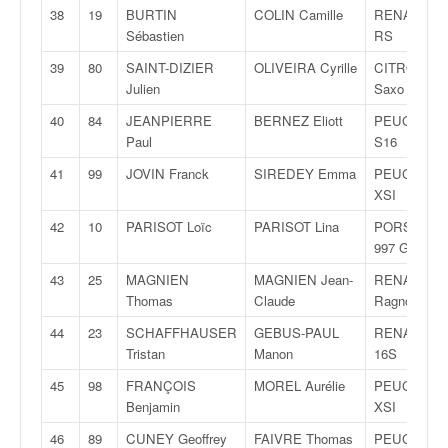
u
38
19
BURTIN
COLIN Camille
RENAULT C
t
Sébastien
RS
e
39
80
SAINT-DIZIER
OLIVEIRA Cyrille
CITROËN
l
Julien
Saxo VTS
'
a
40
84
JEANPIERRE
BERNEZ Eliott
PEUGEOT 1
c
Paul
S16
t
u
41
99
JOVIN Franck
SIREDEY Emma
PEUGEOT 1
a
XSI
l
42
10
PARISOT Loïc
PARISOT Lina
PORSCHE
i
997 GT3 RS
t
é
43
25
MAGNIEN
MAGNIEN Jean-
RENAULT C
d
Thomas
Claude
Ragnotti
e
44
23
SCHAFFHAUSER
GEBUS-PAUL
RENAULT 1
l
Tristan
Manon
16S
a
c
45
98
FRANÇOIS
MOREL Aurélie
PEUGEOT 1
o
Benjamin
XSI
u
46
89
CUNEY Geoffrey
FAIVRE Thomas
PEUGEOT 1