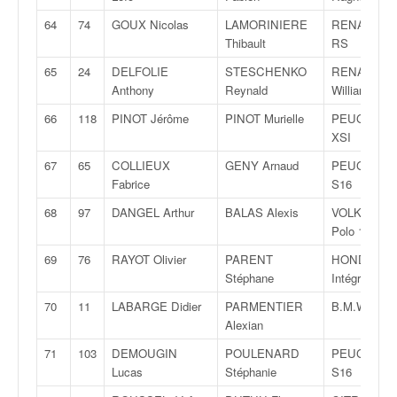
64
74
GOUX Nicolas
LAMORINIERE
RENAULT C
Thibault
RS
65
24
DELFOLIE
STESCHENKO
RENAULT C
Anthony
Reynald
Williams
66
118
PINOT Jérôme
PINOT Murielle
PEUGEOT 1
XSI
67
65
COLLIEUX
GENY Arnaud
PEUGEOT 1
Fabrice
S16
68
97
DANGEL Arthur
BALAS Alexis
VOLKSWAG
Polo 16V
69
76
RAYOT Olivier
PARENT
HONDA
Stéphane
Intégra Type
70
11
LABARGE Didier
PARMENTIER
B.M.W. 135i
Alexian
71
103
DEMOUGIN
POULENARD
PEUGEOT 1
Lucas
Stéphanie
S16