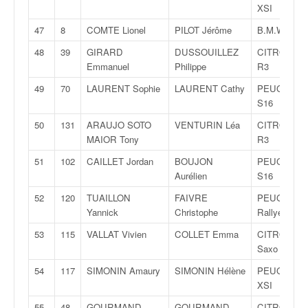
r
XSI
s
e
47
8
COMTE Lionel
PILOT Jérôme
B.M.W. 135i
d
48
39
GIRARD
DUSSOUILLEZ
CITROËN 
e
Emmanuel
Philippe
R3
c
ô
49
70
LAURENT Sophie
LAURENT Cathy
PEUGEOT 3
t
S16
e
50
131
ARAUJO SOTO
VENTURIN Léa
CITROËN 
e
MAIOR Tony
R3
t
d
51
102
CAILLET Jordan
BOUJON
PEUGEOT 1
u
Aurélien
S16
s
52
120
TUAILLON
FAIVRE
PEUGEOT 2
l
Yannick
Christophe
Rallye
a
l
53
115
VALLAT Vivien
COLLET Emma
CITROËN
o
Saxo VTS
m
54
117
SIMONIN Amaury
SIMONIN Hélène
PEUGEOT 1
XSI
55
48
GOURMAND
GOURMAND
CITROËN C