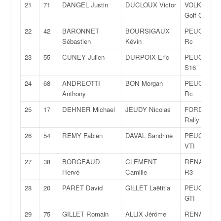
C
21
71
DANGEL Justin
DUCLOUX Victor
VOLKSWAG
,
Golf GTI 16
d
u
22
42
BARONNET
BOURSIGAUX
PEUGEOT 2
c
Sébastien
Kévin
Rc
h
23
55
CUNEY Julien
DURPOIX Eric
PEUGEOT 1
a
S16
m
p
24
68
ANDREOTTI
BON Morgan
PEUGEOT 2
i
Anthony
Rc
o
25
17
DEHNER Michael
JEUDY Nicolas
FORD Fiest
n
Rally 4
n
a
26
54
REMY Fabien
DAVAL Sandrine
PEUGEOT 2
t
VTI
e
27
38
BORGEAUD
CLEMENT
RENAULT C
t
Hervé
Camille
R3
d
e
28
20
PARET David
GILLET Laëtitia
PEUGEOT 2
l
GTI
a
29
75
GILLET Romain
ALLIX Jérôme
RENAULT C
c