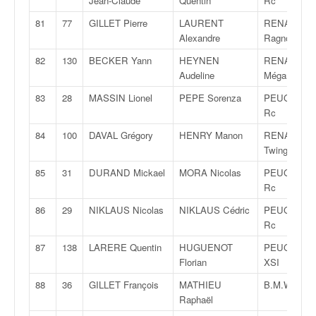
Jean-Claude
Quentin
Rc
81
77
GILLET Pierre
LAURENT
RENAULT C
Alexandre
Ragnotti
82
130
BECKER Yann
HEYNEN
RENAULT
Audeline
Mégane Cou
83
28
MASSIN Lionel
PEPE Sorenza
PEUGEOT 2
Rc
84
100
DAVAL Grégory
HENRY Manon
RENAULT
Twingo R1
85
31
DURAND Mickael
MORA Nicolas
PEUGEOT 2
Rc
86
29
NIKLAUS Nicolas
NIKLAUS Cédric
PEUGEOT 2
Rc
87
138
LARERE Quentin
HUGUENOT
PEUGEOT 1
Florian
XSI
88
36
GILLET François
MATHIEU
B.M.W. M3
Raphaël