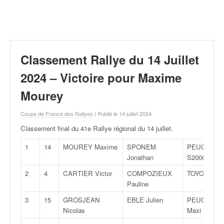
r
a
l
l
y
e
Classement Rallye du 14 Juillet
:
N
2024 – Victoire pour Maxime
e
Mourey
w
s
Coupe de France des Rallyes
| Publié le 14 juillet 2024
,
r
Classement final du 41e Rallye régional du 14 juillet
.
é
s
1
14
MOUREY Maxime
SPONEM
PEUGEOT 2
u
Jonathan
S2000
l
2
4
CARTIER Victor
COMPOZIEUX
TOYOTA Yar
t
Pauline
a
t
3
15
GROSJEAN
EBLE Julien
PEUGEOT 3
s
Nicolas
Maxi
,