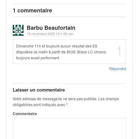
q
u
1 commentaire
e
r
Barbu Beaufortain
a
19 novembre 2023 10 h 59 min
l
l
1
Dimanche 11h et toujours aucun résultat des ES
y
disputées ce matin à partir de 8h30; Bravo LC chrono:
e
toujours aussi performant.
d
u
Répondre
W
R
C
Laisser un commentaire
,
Votre adresse de messagerie ne sera pas publiée.
Les champs
d
obligatoires sont indiqués avec
*
e
l
Commentaire
'
E
R