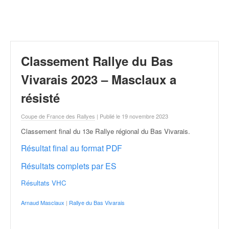
r
a
l
l
y
e
Classement Rallye du Bas
:
N
Vivarais 2023 – Masclaux a
e
résisté
w
s
Coupe de France des Rallyes
| Publié le 19 novembre 2023
,
r
Classement final du 13e Rallye régional du Bas Vivarais
.
é
Résultat final au format PDF
s
u
Résultats complets par ES
l
t
Résultats VHC
a
t
Arnaud Masclaux
|
Rallye du Bas Vivarais
s
,