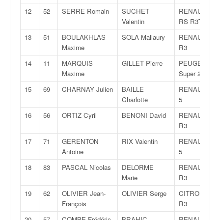
q
12
52
SERRE Romain
SUCHET
RENAULT Cli
u
Valentin
RS R3T
e
r
13
51
BOULAKHLAS
SOLA Mallaury
RENAULT Cli
a
Maxime
R3
l
14
11
MARQUIS
GILLET Pierre
PEUGEOT 20
l
Maxime
Super 2000
y
e
15
69
CHARNAY Julien
BAILLE
RENAULT Cli
d
Charlotte
5
u
16
56
ORTIZ Cyril
BENONI David
RENAULT Cli
W
R3
R
C
17
71
GERENTON
RIX Valentin
RENAULT Cli
,
Antoine
5
d
18
83
PASCAL Nicolas
DELORME
RENAULT Cli
e
Marie
R3
l
'
19
62
OLIVIER Jean-
OLIVIER Serge
CITROËN DS
E
François
R3
R
20
57
COMBE Frédéric
BRAHIC
RENAULT Cli