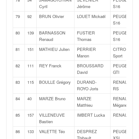
Cyril
Jérôme
S16
79
92
BRUN Olivier
LOUET Mickaël
PEUGEOT 10
S16
80
139
BARNASSON
FUSTIER
PEUGEOT 10
Renaud
Thomas
S16
81
151
MATHIEU Julien
PERRIER
CITROËN AX
Manon
Sport
82
111
REY Franck
BROUSSARD
PEUGEOT 20
David
GTI
83
115
BOULLE Grégory
DURAND-
RENAULT Cli
ROYO Joris
RS
84
40
MARZE Bruno
MARZE
RENAULT
Matthieu
Mégane Maxi
85
157
VILLENEUVE
IMBERT Lucka
RENAULT Cli
Bastien
86
133
VALETTE Téo
DESPREZ
PEUGEOT 10
Thibault
XSI