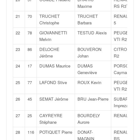
C
,
Maxime
RS R3T
d
21
70
TRUCHET
TRUCHET
RENAULT Cli
u
Christophe
Barbara
5
c
h
22
78
GIOVANNETTI
TESTUD Alexis
PEUGEOT 20
a
Melvin
VTI R2
m
23
86
DELOCHE
BOUVERON
CITROËN C2
p
Jérôme
Johan
R2
i
o
24
17
DUMAS Maurice
DUMAS
PORSCHE
n
Geneviève
Cayman
n
25
77
LAFOND Stive
ROUX Kevin
PEUGEOT 20
a
VTI R2
t
e
26
45
SEMAT Jérôme
BRU Jean-Pierre
SUBARU
t
Impreza WRX
d
27
25
CAYREYRE
BOURDELY
RENAULT Cli
e
Stéphane
Aurore
l
a
28
116
POTIQUET Pierre
DONAT-
RENAULT Cli
c
MAGNIN
RS