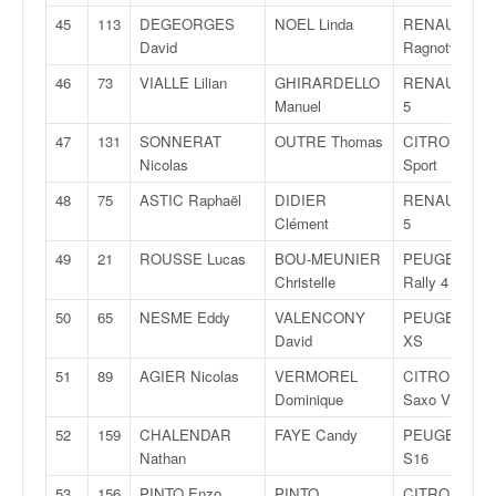
r
s
45
113
DEGEORGES
NOEL Linda
RENAULT Cli
e
David
Ragnotti
d
46
73
VIALLE Lilian
GHIRARDELLO
RENAULT Cli
e
Manuel
5
c
ô
47
131
SONNERAT
OUTRE Thomas
CITROËN AX
t
Nicolas
Sport
e
48
75
ASTIC Raphaël
DIDIER
RENAULT Cli
e
Clément
5
t
d
49
21
ROUSSE Lucas
BOU-MEUNIER
PEUGEOT 20
u
Christelle
Rally 4
s
50
65
NESME Eddy
VALENCONY
PEUGEOT 20
l
David
XS
a
l
51
89
AGIER Nicolas
VERMOREL
CITROËN
o
Dominique
Saxo VTS
m
52
159
CHALENDAR
FAYE Candy
PEUGEOT 10
Nathan
S16
53
156
PINTO Enzo
PINTO
CITROËN