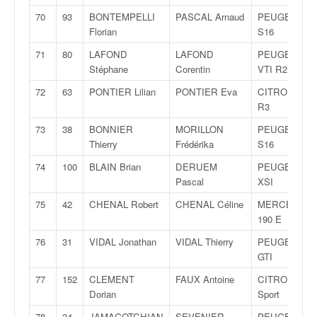
70
93
BONTEMPELLI
PASCAL Arnaud
PEUGEOT 10
Florian
S16
71
80
LAFOND
LAFOND
PEUGEOT 20
Stéphane
Corentin
VTI R2
72
63
PONTIER Lilian
PONTIER Eva
CITROËN DS
R3
73
38
BONNIER
MORILLON
PEUGEOT 20
Thierry
Frédérika
S16
74
100
BLAIN Brian
DERUEM
PEUGEOT 10
Pascal
XSI
75
42
CHENAL Robert
CHENAL Céline
MERCEDES
190 E
76
31
VIDAL Jonathan
VIDAL Thierry
PEUGEOT 20
GTI
77
152
CLEMENT
FAUX Antoine
CITROËN AX
Dorian
Sport
78
34
JAMAGOTCHIAN
SEVENIER
PEUGEOT 20