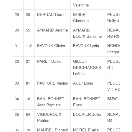
o
Valentine
u
29
20
BERNAC Daren
IMBERT
PEUGEOT 20
p
Charlotte
Rally 4
e
d
30
55
AYMARD Jérôme
AYMARD
RENAULT Cli
e
BOUIX Sandrine
RS R3T
F
31
112
BAVOUX Olivier
BAVOUX Lydia
HONDA
r
Integra Type 
a
n
32
27
PARET David
GILLET-
PEUGEOT 20
c
DESGRANGES
GTI
e
Laëtitia
e
33
81
PASTORE Marius
AUDI Louis
PEUGEOT 20
t
VTI R2
a
u
34
16
BANI-BONNET
BANI-BONNET
BMW 1.35 I
s
Jean-Baptiste
Enzo
s
35
54
VIGOUROUX
BOUVIER Julien
RENAULT Cli
i
Patrice
R3
t
o
36
79
MAUREL Richard
MOREL Emilie
PEUGEOT 20