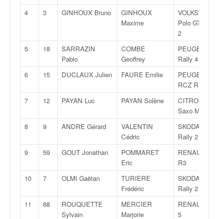
v
4
3
GINHOUX Bruno
GINHOUX
VOLKSWAGE
i
Maxime
Polo GTI Rall
d
2
é
o
5
18
SARRAZIN
COMBE
PEUGEOT 20
s
Pablo
Geoffrey
Rally 4
e
6
15
DUCLAUX Julien
FAURE Emilie
PEUGEOT
t
RCZ R
p
h
7
12
PAYAN Luc
PAYAN Solène
CITROËN
o
Saxo Maxi
t
8
9
ANDRE Gérard
VALENTIN
SKODA Fabia
o
Cédric
Rally 2
s
p
9
59
GOUT Jonathan
POMMARET
RENAULT Cli
o
Eric
R3
u
10
7
OLMI Gaëtan
TURIERE
SKODA Fabia
r
Frédéric
Rally 2
c
h
11
68
ROUQUETTE
MERCIER
RENAULT Cli
a
Sylvain
Marjorie
5