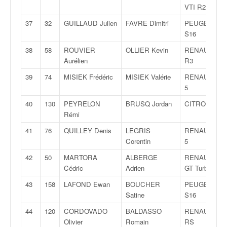
u
VTI R2
t
37
32
GUILLAUD Julien
FAVRE Dimitri
PEUGEOT 20
e
S16
l
'
38
58
ROUVIER
OLLIER Kevin
RENAULT Cli
a
Aurélien
R3
c
39
74
MISIEK Frédéric
MISIEK Valérie
RENAULT Cli
t
5
u
a
40
130
PEYRELON
BRUSQ Jordan
CITROËN C2
l
Rémi
i
t
41
76
QUILLEY Denis
LEGRIS
RENAULT Cli
é
Corentin
5
d
42
50
MARTORA
ALBERGE
RENAULT R5
e
Cédric
Adrien
GT Turbo
l
a
43
158
LAFOND Ewan
BOUCHER
PEUGEOT 10
c
Satine
S16
o
44
120
CORDOVADO
BALDASSO
RENAULT Cli
u
Olivier
Romain
RS