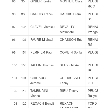
95
30
GINIER Kevin
MONTEIL Clara
PEUGEOT 20
RCC
96
36
CARDIS Franck
CARDIS Clara
PEUGEOT 20
S16
97
135
CLAVEL Mathieu
DEVAILLY
RENAULT
Alexandre
Twingo R1
98
123
FAURE Michaël
CHASSON Eric
RENAULT Cli
RS
99
154
PERRIER Paul
COMBIN Sonia
PEUGEOT 20
100
106
TAFFIN Thomas
SERY Gabriel
PEUGEOT 20
RC
101
101
CHIRAUSSEL
CHIRAUSSEL
PEUGEOT 20
Jérôme
Fanny
GTI
102
148
TAMBURINI
RIEU Thierry
PEUGEOT 10
Marino
Rallye
103
129
REXACH Benoit
REXACH
FORD Fiesta