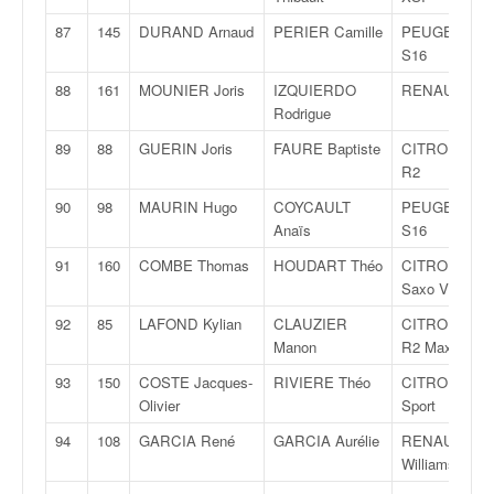
87
145
DURAND Arnaud
PERIER Camille
PEUGEOT 10
S16
88
161
MOUNIER Joris
IZQUIERDO
RENAULT Cli
Rodrigue
89
88
GUERIN Joris
FAURE Baptiste
CITROËN C2
R2
90
98
MAURIN Hugo
COYCAULT
PEUGEOT 10
Anaïs
S16
91
160
COMBE Thomas
HOUDART Théo
CITROËN
Saxo VTS
92
85
LAFOND Kylian
CLAUZIER
CITROËN C2
Manon
R2 Max
93
150
COSTE Jacques-
RIVIERE Théo
CITROËN AX
Olivier
Sport
94
108
GARCIA René
GARCIA Aurélie
RENAULT Cli
Williams