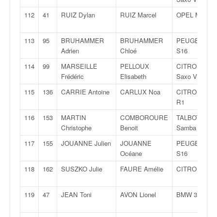
112
41
RUIZ Dylan
RUIZ Marcel
OPEL Manta
113
95
BRUHAMMER
BRUHAMMER
PEUGEOT 10
Adrien
Chloé
S16
114
99
MARSEILLE
PELLOUX
CITROËN
Frédéric
Elisabeth
Saxo VTS
115
136
CARRIE Antoine
CARLUX Noa
CITROËN DS
R1
116
153
MARTIN
COMBOROURE
TALBOT
Christophe
Benoit
Samba Rallye
117
155
JOUANNE Julien
JOUANNE
PEUGEOT 10
Océane
S16
118
162
SUSZKO Julie
FAURE Amélie
CITROËN C2
119
47
JEAN Toni
AVON Lionel
BMW 3.25 I