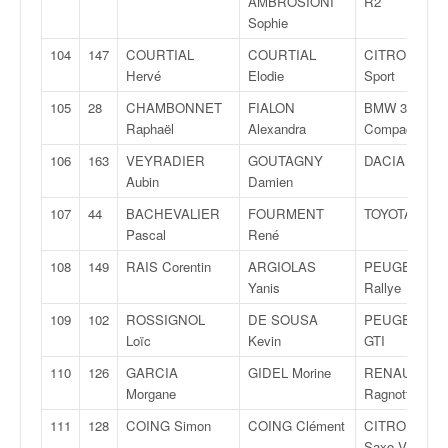
AMBROSIONI
R2
Sophie
104
147
COURTIAL
COURTIAL
CITROËN AX
Hervé
Elodie
Sport
105
28
CHAMBONNET
FIALON
BMW 3.18 TI
Raphaël
Alexandra
Compact
106
163
VEYRADIER
GOUTAGNY
DACIA Logan
Aubin
Damien
107
44
BACHEVALIER
FOURMENT
TOYOTA Celic
Pascal
René
108
149
RAIS Corentin
ARGIOLAS
PEUGEOT 10
Yanis
Rallye
109
102
ROSSIGNOL
DE SOUSA
PEUGEOT 20
Loïc
Kevin
GTI
110
126
GARCIA
GIDEL Morine
RENAULT Cli
Morgane
Ragnotti
111
128
COING Simon
COING Clément
CITROËN
Saxo VTS