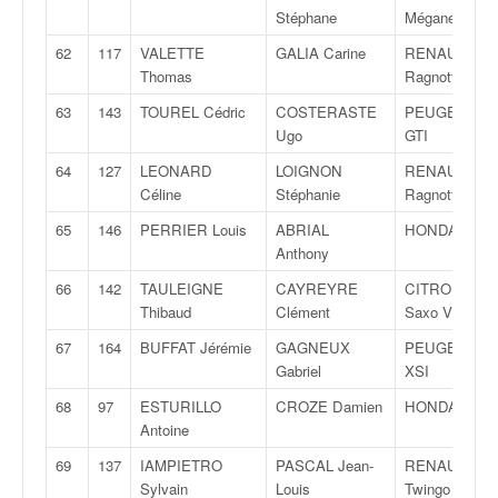
Stéphane
Mégane RS
62
117
VALETTE
GALIA Carine
RENAULT Cli
Thomas
Ragnotti
63
143
TOUREL Cédric
COSTERASTE
PEUGEOT 20
Ugo
GTI
64
127
LEONARD
LOIGNON
RENAULT Cli
Céline
Stéphanie
Ragnotti
65
146
PERRIER Louis
ABRIAL
HONDA Civic
Anthony
66
142
TAULEIGNE
CAYREYRE
CITROËN
Thibaud
Clément
Saxo VTS
67
164
BUFFAT Jérémie
GAGNEUX
PEUGEOT 10
Gabriel
XSI
68
97
ESTURILLO
CROZE Damien
HONDA Civic
Antoine
69
137
IAMPIETRO
PASCAL Jean-
RENAULT
Sylvain
Louis
Twingo R1