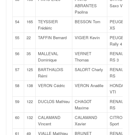
ABRANTES
Saxo VTS
Paolina
54
165
TEYSSIER
BESSON Tom
PEUGEOT 20
Frédéric
XS
55
22
TAFFIN Bernard
VIGIER Kevin
PEUGEOT 20
Rally 4
56
35
MALLEVAL
VERNET
RENAULT Cli
Dominique
Thomas
RS 3
57
125
BARTHALOIS
SALORT Charly
RENAULT Cli
Rémi
RS
58
138
VERON Cédric
VERON Anaëlle
HONDA Civic
VTI
59
122
DUCLOS Mathieu
CHAGOT
RENAULT Cli
Maxime
RS
60
132
CALAMAND
CALAMAND
CITROËN AX
Vincent
Xavier
Sport
61
49
VIALLE Matthieu
BRUNET
RENAULT