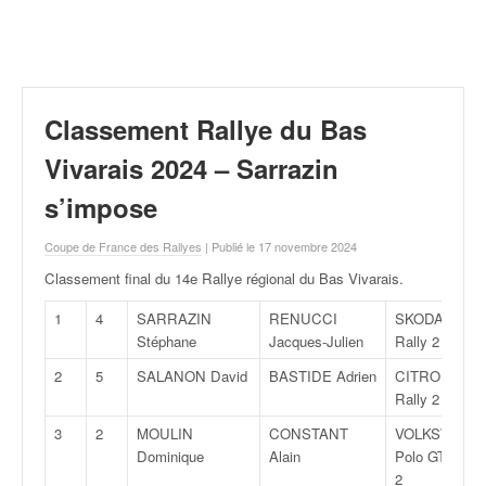
r
a
l
l
y
e
Classement Rallye du Bas
:
N
Vivarais 2024 – Sarrazin
e
s’impose
w
s
Coupe de France des Rallyes
| Publié le 17 novembre 2024
,
r
Classement final du 14e Rallye régional du Bas Vivarais
.
é
s
1
4
SARRAZIN
RENUCCI
SKODA Fabia
u
Stéphane
Jacques-Julien
Rally 2
l
2
5
SALANON David
BASTIDE Adrien
CITROËN C3
t
Rally 2
a
t
3
2
MOULIN
CONSTANT
VOLKSWAGE
s
Dominique
Alain
Polo GTI Rall
,
2