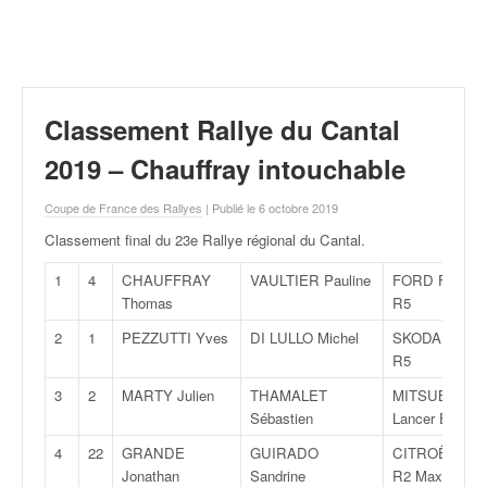
r
a
l
l
y
e
Classement Rallye du Cantal
:
N
2019 – Chauffray intouchable
e
w
Coupe de France des Rallyes
| Publié le 6 octobre 2019
s
Classement final du 23e Rallye régional du Cantal
.
,
r
1
4
CHAUFFRAY
VAULTIER Pauline
FORD Fiesta
é
Thomas
R5
s
2
1
PEZZUTTI Yves
DI LULLO Michel
SKODA Fabia
u
R5
l
t
3
2
MARTY Julien
THAMALET
MITSUBISHI
a
Sébastien
Lancer Evo IX
t
4
22
GRANDE
GUIRADO
CITROËN C2
s
Jonathan
Sandrine
R2 Max
,