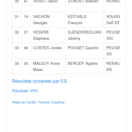
30
47
VERET Jason
DUBOST Bastien
RENAULT Cli
o
u
p
31
19
VACHON
ESTIVALS
VOLKSWAGE
e
Georges
François
Golf GTI 16s
d
32
37
VESVRE
DJENDEREDJIAN
PEUGEOT 10
e
Stéphane
Jérémy
XSI
F
r
33
49
COSTES Jordan
POUGET Quentin
PEUGEOT 20
a
XS
n
34
30
MALGUY Anne-
BERODY Agathe
RENAULT Cli
c
Marie
RS
e
e
Résultats complets par ES
t
a
Résultats VHC
u
Rallye du Cantal
|
Thomas Chauffray
s
s
i
t
o