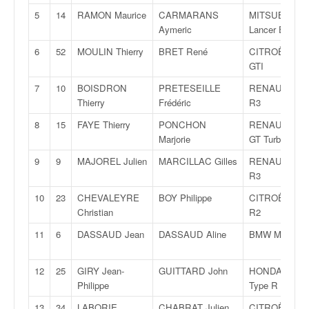
v
5
14
RAMON Maurice
CARMARANS
MITSUBISHI
i
Aymeric
Lancer Evo VII
d
6
52
MOULIN Thierry
BRET René
CITROËN AX
é
GTI
o
s
7
10
BOISDRON
PRETESEILLE
RENAULT Cli
e
Thierry
Frédéric
R3
t
p
8
15
FAYE Thierry
PONCHON
RENAULT R5
h
Marjorie
GT Turbo
o
9
9
MAJOREL Julien
MARCILLAC Gilles
RENAULT Cli
t
R3
o
s
10
23
CHEVALEYRE
BOY Philippe
CITROËN C2
p
Christian
R2
o
11
6
DASSAUD Jean
DASSAUD Aline
BMW M3
u
r
c
12
25
GIRY Jean-
GUITTARD John
HONDA Civic
h
Philippe
Type R
a
13
34
LABORIE
CHABRAT Julien
CITROËN