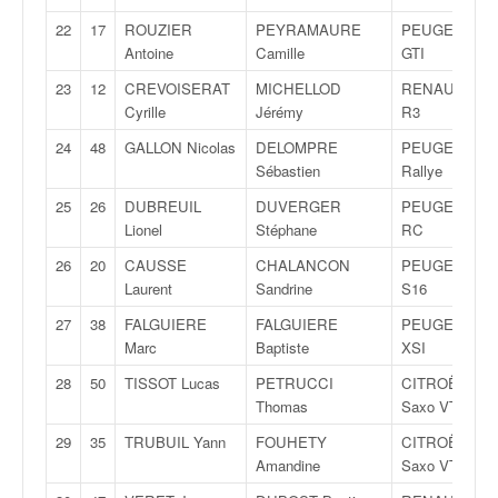
C
,
22
17
ROUZIER
PEYRAMAURE
PEUGEOT 20
d
Antoine
Camille
GTI
u
23
12
CREVOISERAT
MICHELLOD
RENAULT Cli
c
Cyrille
Jérémy
R3
h
a
24
48
GALLON Nicolas
DELOMPRE
PEUGEOT 10
m
Sébastien
Rallye
p
25
26
DUBREUIL
DUVERGER
PEUGEOT 20
i
Lionel
Stéphane
RC
o
n
26
20
CAUSSE
CHALANCON
PEUGEOT 20
n
Laurent
Sandrine
S16
a
27
38
FALGUIERE
FALGUIERE
PEUGEOT 10
t
Marc
Baptiste
XSI
e
t
28
50
TISSOT Lucas
PETRUCCI
CITROËN
d
Thomas
Saxo VTS
e
l
29
35
TRUBUIL Yann
FOUHETY
CITROËN
a
Amandine
Saxo VTS
c