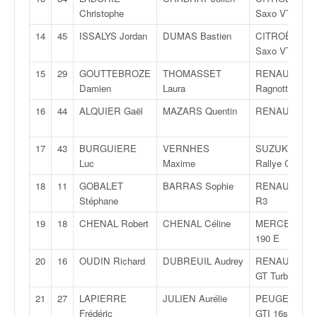
q
Christophe
Saxo VTS
u
e
14
45
ISSALYS Jordan
DUMAS Bastien
CITROËN
r
Saxo VTS
a
15
29
GOUTTEBROZE
THOMASSET
RENAULT Cli
l
Damien
Laura
Ragnotti
l
y
16
44
ALQUIER Gaël
MAZARS Quentin
RENAULT Cli
e
d
17
43
BURGUIERE
VERNHES
SUZUKI Swift
u
Luc
Maxime
Rallye Cup
W
R
18
11
GOBALET
BARRAS Sophie
RENAULT Cli
C
Stéphane
R3
,
19
18
CHENAL Robert
CHENAL Céline
MERCEDES
d
190 E
e
l
20
16
OUDIN Richard
DUBREUIL Audrey
RENAULT R5
'
GT Turbo
E
21
27
LAPIERRE
JULIEN Aurélie
PEUGEOT 30
R
Frédéric
GTI 16s