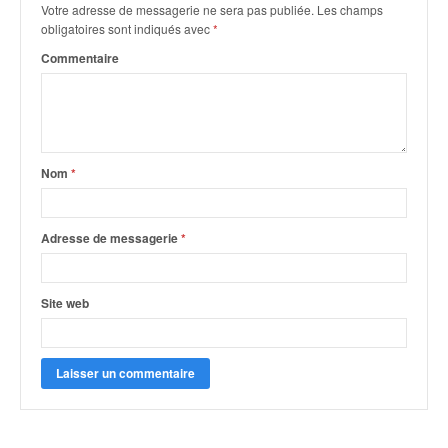
r
Votre adresse de messagerie ne sera pas publiée.
Les champs
s
obligatoires sont indiqués avec
*
e
Commentaire
d
e
c
ô
t
e
Nom
*
e
t
d
Adresse de messagerie
*
u
s
l
Site web
a
l
o
m