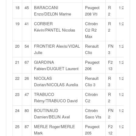
C
,
18
45
BARACCANI
Peugeot
R
1:23:25,0
d
Enzo/DELON Marine
208 Vti
2
u
19
41
CORBIER
Citroën
R
1:23:26,2
c
Kévin/PANTEL Nicolas
C2 R2
2
h
Max
a
m
20
54
FRONTIER Alexis/VIDAL
Renault
FN
1:23:34,2
p
Julie
Clio
3
i
21
67
GIARDINA
Peugeot
F2
1:24:09,3
o
Fabien/DUGUET Laurent
206
13
n
n
22
26
NICOLAS
Renault
R
1:25:29,5
a
Dorian/NICOLAS Aurelia
Clio 3
3
t
23
47
TRABUCO
Citroën
R
1:25:32,0
e
Rémy/TRABUCO David
C2
2
t
d
24
80
BOUTINAUD
Citroën
FN
1:25:39,0
e
Damien/BELIN Axel
Saxo Vts
2
l
25
87
MERLE Roger/MERLE
Peugeot
F2
1:25:57,9
a
Mark
205
12
c