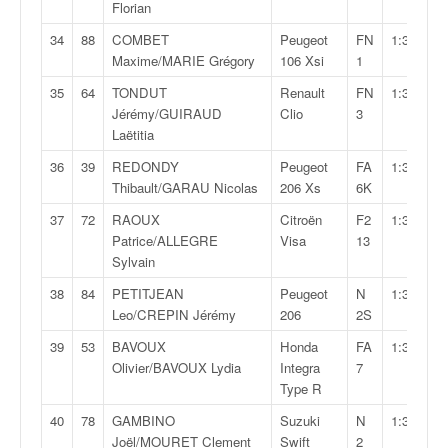
u
Florian
t
34
88
COMBET
Peugeot
FN
1:30:56,5
e
Maxime/MARIE Grégory
106 Xsi
1
l
'
35
64
TONDUT
Renault
FN
1:31:00,6
a
Jérémy/GUIRAUD
Clio
3
c
Laëtitia
t
36
39
REDONDY
Peugeot
FA
1:31:27,8
u
Thibault/GARAU Nicolas
206 Xs
6K
a
l
37
72
RAOUX
Citroën
F2
1:31:35,8
i
Patrice/ALLEGRE
Visa
13
t
Sylvain
é
38
84
PETITJEAN
Peugeot
N
1:32:08,5
d
Leo/CREPIN Jérémy
206
2S
e
l
39
53
BAVOUX
Honda
FA
1:32:25,2
a
Olivier/BAVOUX Lydia
Integra
7
c
Type R
o
40
78
GAMBINO
Suzuki
N
1:32:52,2
u
Joël/MOURET Clement
Swift
2