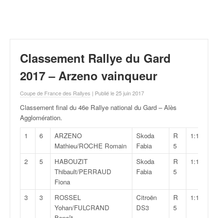
r
a
l
l
y
e
Classement Rallye du Gard
:
N
2017 – Arzeno vainqueur
e
w
Coupe de France des Rallyes
| Publié le 25 juin 2017
s
Classement final du 46e Rallye national du Gard – Alès
,
Agglomération
.
r
é
1
6
ARZENO
Skoda
R
1:14:12,3
s
Mathieu/ROCHE Romain
Fabia
5
u
2
5
HABOUZIT
Skoda
R
1:14:41,8
l
Thibault/PERRAUD
Fabia
5
t
Fiona
a
t
3
3
ROSSEL
Citroën
R
1:15:35,4
s
Yohan/FULCRAND
DS3
5
,
Benoît