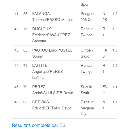
r
Sport
s
e
41
85
FALANGA
Peugeot
N
1:32:53,0
d
Thomas/BASSO Margot
206 Xs
2S
e
42
76
DUCLOUX
Renault
R
1:34:40,1
c
Frédéric/SAVA-LOPEZ
Twingo
1
ô
Sabryna
t
e
43
65
PAUTOU Loïc/POSTEL
Citroën
FA
1:37:53,1
e
Sonny
Saxo
6
t
44
75
LAFITTE
Renault
R
1:39:25,2
d
Angélique/PEREZ
Twingo
1
u
Laëtitia
s
l
45
79
PEREZ
Suzuki
FN
1:49:22,0
a
André/ALLILAIRE David
Swift
2
l
46
36
GERVAIS
Renault
N
1:49:45,6
o
Franc/BELTRAN David
Megane
4
m
RS
Résultats complets par ES