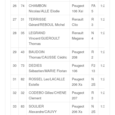
o
26
74
CHAMBON
Peugeot
FA
1:27:04,8
u
Nicolas/ALLE Elodie
106 Xsi
5
p
27
31
TERRISSE
Renault
R
1:27:33,0
e
Gérard/REBOUL Michel
Clio
3
d
e
28
35
LEGRAND
Renault
N
1:27:47,8
F
Vincent/GUEROULT
Megane
4
r
Thomas
a
n
29
43
BAUDOIN
Peugeot
R
1:28:20,6
c
Thomas/CAUSSE Cédric
208
2
e
30
73
DEDIES
Peugeot
F2
1:29:06,4
e
Sébastien/MARIE Florian
106
13
t
a
31
82
ROSSEL Leo/LACALLE
Peugeot
N
1:29:16,0
u
Estelle
206 Xs
2S
s
32
32
CODEBO Gilles/CHENE
Peugeot
R
1:29:30,8
s
Clement
207
3
i
t
33
83
SOULIER
Peugeot
N
1:30:42,3
o
Alexandre/CAUVY
206 Xs
2S