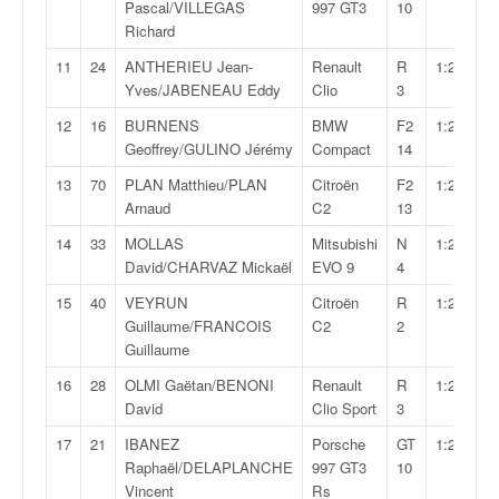
q
Pascal/VILLEGAS
997 GT3
10
u
Richard
e
11
24
ANTHERIEU Jean-
Renault
R
1:21:43,3
r
Yves/JABENEAU Eddy
Clio
3
a
l
12
16
BURNENS
BMW
F2
1:21:50,0
l
Geoffrey/GULINO Jérémy
Compact
14
y
13
70
PLAN Matthieu/PLAN
Citroën
F2
1:21:56,8
e
Arnaud
C2
13
d
u
14
33
MOLLAS
Mitsubishi
N
1:22:24,4
W
David/CHARVAZ Mickaël
EVO 9
4
R
15
40
VEYRUN
Citroën
R
1:22:24,9
C
Guillaume/FRANCOIS
C2
2
,
Guillaume
d
e
16
28
OLMI Gaëtan/BENONI
Renault
R
1:22:58,3
l
David
Clio Sport
3
'
17
21
IBANEZ
Porsche
GT
1:23:24,4
E
Raphaël/DELAPLANCHE
997 GT3
10
R
Vincent
Rs