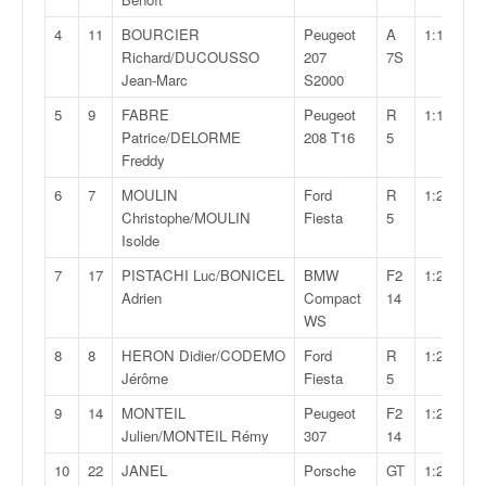
v
4
11
BOURCIER
Peugeot
A
1:18:23,4
i
Richard/DUCOUSSO
207
7S
d
Jean-Marc
S2000
é
o
5
9
FABRE
Peugeot
R
1:19:57,5
s
Patrice/DELORME
208 T16
5
e
Freddy
t
6
7
MOULIN
Ford
R
1:20:14,0
p
Christophe/MOULIN
Fiesta
5
h
Isolde
o
t
7
17
PISTACHI Luc/BONICEL
BMW
F2
1:20:39,1
o
Adrien
Compact
14
s
WS
p
o
8
8
HERON Didier/CODEMO
Ford
R
1:20:47,2
u
Jérôme
Fiesta
5
r
9
14
MONTEIL
Peugeot
F2
1:20:51,5
c
Julien/MONTEIL Rémy
307
14
h
a
10
22
JANEL
Porsche
GT
1:21:26,8