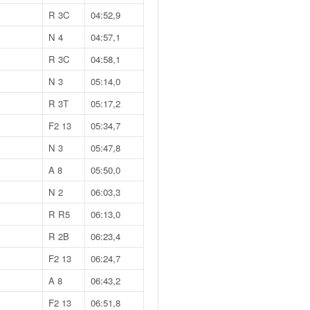
R 3C
04:52,9
N 4
04:57,1
R 3C
04:58,1
N 3
05:14,0
R 3T
05:17,2
F2 13
05:34,7
N 3
05:47,8
A 8
05:50,0
N 2
06:03,3
R R5
06:13,0
R 2B
06:23,4
F2 13
06:24,7
A 8
06:43,2
F2 13
06:51,8