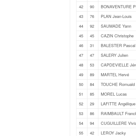
C
,
42
90
BONAVENTURE Pa
d
43
76
PLAN Jean-Louis
u
c
44
92
SAUMADE Yann
h
45
45
CAZIN Christophe
a
m
46
31
BALESTER Pascal
p
47
47
SALERY Julien
i
o
48
53
CAPDEVIELLE Jér
n
49
89
MARTEL Hervé
n
a
50
84
TOUCHE Romuald
t
51
85
MOREL Lucas
e
t
52
29
LAFITTE Angélique
d
53
86
RAIMBAULT Franc
e
l
54
94
CUGUILLERE Vivi
a
55
42
LEROY Jacky
c