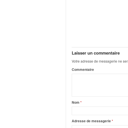
u
t
e
l
'
a
c
t
u
Laisser un commentaire
a
Votre adresse de messagerie ne ser
l
i
Commentaire
t
é
d
e
l
Nom
*
a
c
o
Adresse de messagerie
*
u