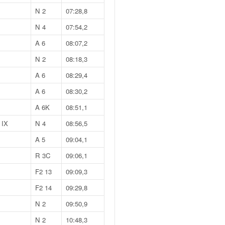
N 2
07:28,8
N 4
07:54,2
A 6
08:07,2
N 2
08:18,3
A 6
08:29,4
A 6
08:30,2
A 6K
08:51,1
 IX
N 4
08:56,5
A 5
09:04,1
R 3C
09:06,1
F2 13
09:09,3
F2 14
09:29,8
N 2
09:50,9
N 2
10:48,3