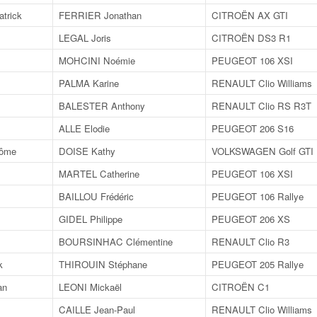
trick
FERRIER Jonathan
CITROËN AX GTI
LEGAL Joris
CITROËN DS3 R1
MOHCINI Noémie
PEUGEOT 106 XSI
PALMA Karine
RENAULT Clio Williams
BALESTER Anthony
RENAULT Clio RS R3T
ALLE Elodie
PEUGEOT 206 S16
ôme
DOISE Kathy
VOLKSWAGEN Golf GTI 
MARTEL Catherine
PEUGEOT 106 XSI
BAILLOU Frédéric
PEUGEOT 106 Rallye
GIDEL Philippe
PEUGEOT 206 XS
BOURSINHAC Clémentine
RENAULT Clio R3
k
THIROUIN Stéphane
PEUGEOT 205 Rallye
an
LEONI Mickaël
CITROËN C1
CAILLE Jean-Paul
RENAULT Clio Williams