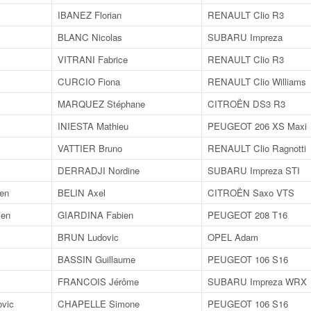
IBANEZ Florian
RENAULT Clio R3
BLANC Nicolas
SUBARU Impreza
VITRANI Fabrice
RENAULT Clio R3
CURCIO Fiona
RENAULT Clio Williams
MARQUEZ Stéphane
CITROËN DS3 R3
INIESTA Mathieu
PEUGEOT 206 XS Maxi
VATTIER Bruno
RENAULT Clio Ragnotti
DERRADJI Nordine
SUBARU Impreza STI
en
BELIN Axel
CITROËN Saxo VTS
ien
GIARDINA Fabien
PEUGEOT 208 T16
BRUN Ludovic
OPEL Adam
BASSIN Guillaume
PEUGEOT 106 S16
FRANCOIS Jérôme
SUBARU Impreza WRX
vic
CHAPELLE Simone
PEUGEOT 106 S16