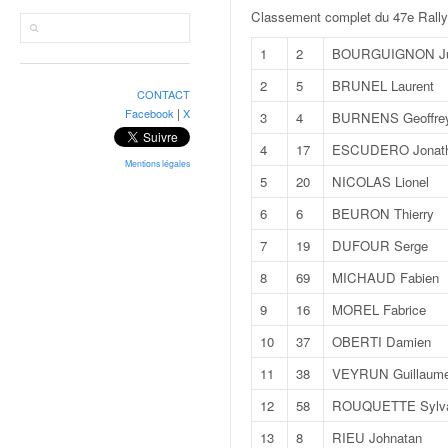
r
Classement complet du 47e Rally
a
l
1
2
BOURGUIGNON Ju
l
y
2
5
BRUNEL Laurent
CONTACT
e
|
Facebook
X
3
4
BURNENS Geoffre
:
N
4
17
ESCUDERO Jonat
e
Mentions légales
5
20
NICOLAS Lionel
w
s
6
6
BEURON Thierry
,
7
19
DUFOUR Serge
r
é
8
69
MICHAUD Fabien
s
9
16
MOREL Fabrice
u
l
10
37
OBERTI Damien
t
11
38
VEYRUN Guillaum
a
t
12
58
ROUQUETTE Sylva
s
13
8
RIEU Johnatan
,