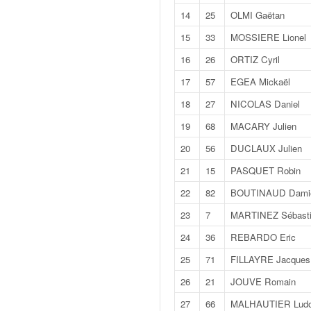
v
14
25
OLMI Gaëtan
i
15
33
MOSSIERE Lionel
d
é
16
26
ORTIZ Cyril
o
s
17
57
EGEA Mickaël
e
18
27
NICOLAS Daniel
t
p
19
68
MACARY Julien
h
20
56
DUCLAUX Julien
o
t
21
15
PASQUET Robin
o
22
82
BOUTINAUD Dami
s
p
23
7
MARTINEZ Sébast
o
24
36
REBARDO Eric
u
r
25
71
FILLAYRE Jacques
c
26
21
JOUVE Romain
h
a
27
66
MALHAUTIER Ludo