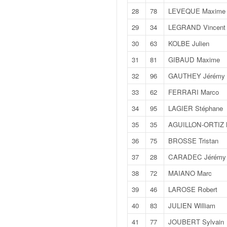
q
28
78
LEVEQUE Maxime
u
e
29
34
LEGRAND Vincent
r
30
63
KOLBE Julien
a
l
31
81
GIBAUD Maxime
l
32
96
GAUTHEY Jérémy
y
e
33
62
FERRARI Marco
d
34
95
LAGIER Stéphane
u
W
35
35
AGUILLON-ORTIZ M
R
36
75
BROSSE Tristan
C
,
37
28
CARADEC Jérémy
d
e
38
72
MAIANO Marc
l
39
46
LAROSE Robert
'
E
40
83
JULIEN William
R
41
77
JOUBERT Sylvain