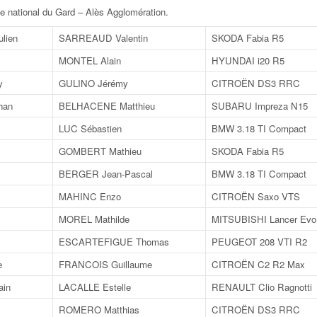
e national du Gard – Alès Agglomération
.
lien
SARREAUD Valentin
SKODA Fabia R5
MONTEL Alain
HYUNDAI i20 R5
y
GULINO Jérémy
CITROËN DS3 RRC
han
BELHACENE Matthieu
SUBARU Impreza N15
LUC Sébastien
BMW 3.18 TI Compact
GOMBERT Mathieu
SKODA Fabia R5
BERGER Jean-Pascal
BMW 3.18 TI Compact
MAHINC Enzo
CITROËN Saxo VTS
MOREL Mathilde
MITSUBISHI Lancer Evo
ESCARTEFIGUE Thomas
PEUGEOT 208 VTI R2
e
FRANCOIS Guillaume
CITROËN C2 R2 Max
in
LACALLE Estelle
RENAULT Clio Ragnotti
ROMERO Matthias
CITROËN DS3 RRC