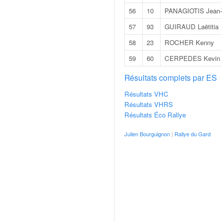
o
56
10
PANAGIOTIS Jean-
u
57
93
GUIRAUD Laëtitia
p
e
58
23
ROCHER Kenny
d
e
59
60
CERPEDES Kevin
F
Résultats complets par ES
r
a
Résultats VHC
n
Résultats VHRS
c
Résultats Éco Rallye
e
e
Julien Bourguignon
|
Rallye du Gard
t
a
u
s
s
i
t
o