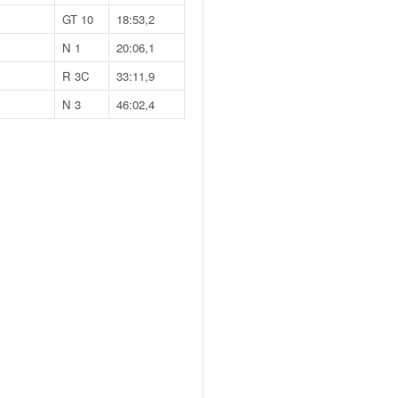
GT 10
18:53,2
N 1
20:06,1
R 3C
33:11,9
N 3
46:02,4