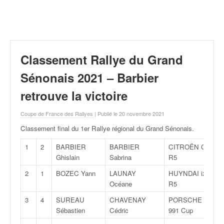
r
a
l
l
y
e
Classement Rallye du Grand
:
N
Sénonais 2021 – Barbier
e
retrouve la victoire
w
s
Coupe de France des Rallyes
| Publié le 20 novembre 2021
,
r
Classement final du 1er Rallye régional du Grand Sénonais
.
é
s
1
2
BARBIER
BARBIER
CITROËN C3
u
Ghislain
Sabrina
R5
l
2
1
BOZEC Yann
LAUNAY
HUYNDAI i20
t
Océane
R5
a
t
3
4
SUREAU
CHAVENAY
PORSCHE
s
Sébastien
Cédric
991 Cup
,