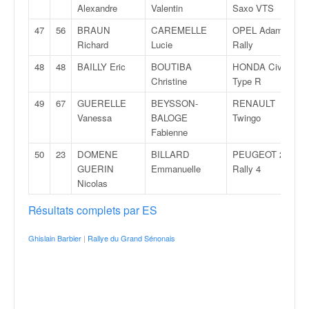
r
Alexandre
Valentin
Saxo VTS
s
e
47
56
BRAUN
CAREMELLE
OPEL Adam
d
Richard
Lucie
Rally
e
48
48
BAILLY Eric
BOUTIBA
HONDA Civic
c
Christine
Type R
ô
t
49
67
GUERELLE
BEYSSON-
RENAULT
e
Vanessa
BALOGE
Twingo
e
Fabienne
t
50
23
DOMENE
BILLARD
PEUGEOT 208
d
GUERIN
Emmanuelle
Rally 4
u
Nicolas
s
l
Résultats complets par ES
a
l
Ghislain Barbier
|
Rallye du Grand Sénonais
o
m