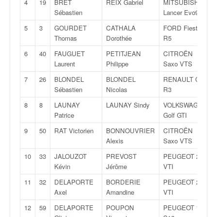
4
19
BRET
REIX Gabriel
MITSUBISHI
v
Sébastien
Lancer Evo9
i
d
5
3
GOURDET
CATHALA
FORD Fiesta
é
Thomas
Dorothée
R5
o
6
40
FAUGUET
PETITJEAN
CITROËN
s
Laurent
Philippe
Saxo VTS
e
t
7
26
BLONDEL
BLONDEL
RENAULT Clio
p
Sébastien
Nicolas
R3
h
8
8
LAUNAY
LAUNAY Sindy
VOLKSWAGEN
o
Patrice
Golf GTI
t
o
9
50
RAT Victorien
BONNOUVRIER
CITROËN
s
Alexis
Saxo VTS
p
10
33
JALOUZOT
PREVOST
PEUGEOT 208
o
Kévin
Jérôme
VTI
u
r
11
32
DELAPORTE
BORDERIE
PEUGEOT 208
c
Axel
Amandine
VTI
h
12
59
DELAPORTE
POUPON
PEUGEOT 106
a