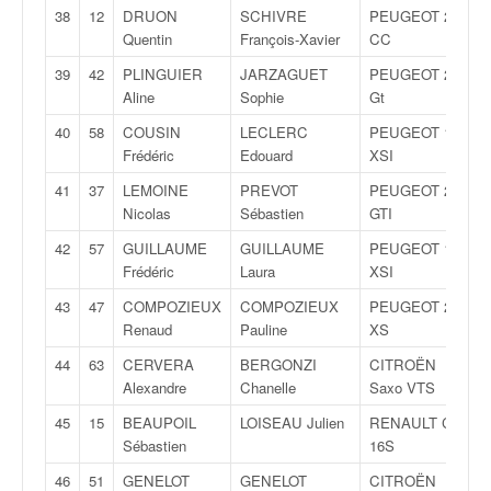
u
38
12
DRUON
SCHIVRE
PEUGEOT 206
t
Quentin
François-Xavier
CC
e
39
42
PLINGUIER
JARZAGUET
PEUGEOT 206
l
Aline
Sophie
Gt
'
a
40
58
COUSIN
LECLERC
PEUGEOT 106
c
Frédéric
Edouard
XSI
t
u
41
37
LEMOINE
PREVOT
PEUGEOT 205
a
Nicolas
Sébastien
GTI
l
42
57
GUILLAUME
GUILLAUME
PEUGEOT 106
i
Frédéric
Laura
XSI
t
é
43
47
COMPOZIEUX
COMPOZIEUX
PEUGEOT 206
d
Renaud
Pauline
XS
e
44
63
CERVERA
BERGONZI
CITROËN
l
Alexandre
Chanelle
Saxo VTS
a
c
45
15
BEAUPOIL
LOISEAU Julien
RENAULT Clio
o
Sébastien
16S
u
46
51
GENELOT
GENELOT
CITROËN