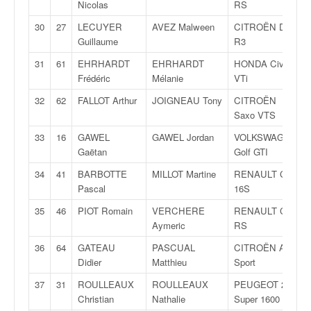
Nicolas
RS
o
u
30
27
LECUYER
AVEZ Malween
CITROËN DS3
p
Guillaume
R3
e
31
61
EHRHARDT
EHRHARDT
HONDA Civic
d
Frédéric
Mélanie
VTi
e
F
32
62
FALLOT Arthur
JOIGNEAU Tony
CITROËN
r
Saxo VTS
a
33
16
GAWEL
GAWEL Jordan
VOLKSWAGEN
n
Gaëtan
Golf GTI
c
e
34
41
BARBOTTE
MILLOT Martine
RENAULT Clio
e
Pascal
16S
t
35
46
PIOT Romain
VERCHERE
RENAULT Clio
a
Aymeric
RS
u
s
36
64
GATEAU
PASCUAL
CITROËN AX
s
Didier
Matthieu
Sport
i
37
31
ROULLEAUX
ROULLEAUX
PEUGEOT 206
t
Christian
Nathalie
Super 1600
o