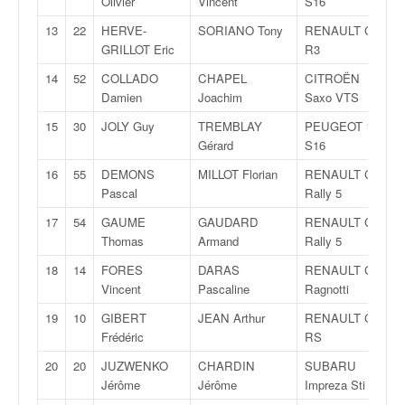
Olivier
Vincent
S16
q
u
13
22
HERVE-
SORIANO Tony
RENAULT Clio
e
GRILLOT Eric
R3
r
14
52
COLLADO
CHAPEL
CITROËN
a
Damien
Joachim
Saxo VTS
l
l
15
30
JOLY Guy
TREMBLAY
PEUGEOT 106
y
Gérard
S16
e
16
55
DEMONS
MILLOT Florian
RENAULT Clio
d
Pascal
Rally 5
u
W
17
54
GAUME
GAUDARD
RENAULT Clio
R
Thomas
Armand
Rally 5
C
18
14
FORES
DARAS
RENAULT Clio
,
Vincent
Pascaline
Ragnotti
d
e
19
10
GIBERT
JEAN Arthur
RENAULT Clio
l
Frédéric
RS
'
E
20
20
JUZWENKO
CHARDIN
SUBARU
R
Jérôme
Jérôme
Impreza Sti