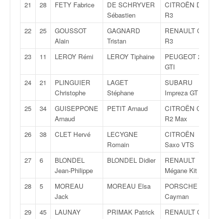
C
21
28
FETY Fabrice
DE SCHRYVER
CITROËN DS3
,
Sébastien
R3
d
u
22
25
GOUSSOT
GAGNARD
RENAULT Clio
c
Alain
Tristan
R3
h
23
11
LEROY Rémi
LEROY Tiphaine
PEUGEOT 205
a
GTI
m
p
24
21
PLINGUIER
LAGET
SUBARU
i
Christophe
Stéphane
Impreza GT
o
25
34
GUISEPPONE
PETIT Arnaud
CITROËN C2
n
Arnaud
R2 Max
n
a
26
38
CLET Hervé
LECYGNE
CITROËN
t
Romain
Saxo VTS
e
27
6
BLONDEL
BLONDEL Didier
RENAULT
t
Jean-Philippe
Mégane Kit Car
d
e
28
5
MOREAU
MOREAU Elsa
PORSCHE
l
Jack
Cayman
a
29
45
LAUNAY
PRIMAK Patrick
RENAULT Clio
c