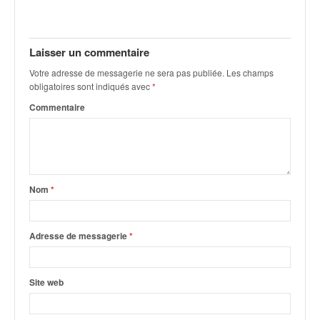
q
u
e
r
Laisser un commentaire
a
Votre adresse de messagerie ne sera pas publiée.
Les champs
l
obligatoires sont indiqués avec
*
l
Commentaire
y
e
d
u
W
R
Nom
*
C
,
d
Adresse de messagerie
*
e
l
'
Site web
E
R