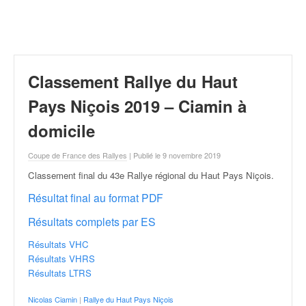
r
a
l
l
y
e
Classement Rallye du Haut
:
N
Pays Niçois 2019 – Ciamin à
e
domicile
w
s
Coupe de France des Rallyes
| Publié le 9 novembre 2019
,
r
Classement final du 43e Rallye régional du Haut Pays Niçois
.
é
Résultat final au format PDF
s
u
Résultats complets par ES
l
t
Résultats VHC
a
Résultats VHRS
t
Résultats LTRS
s
,
Nicolas Ciamin
|
Rallye du Haut Pays Niçois