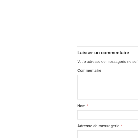
q
u
e
r
a
l
l
y
Laisser un commentaire
e
d
Votre adresse de messagerie ne ser
u
Commentaire
W
R
C
,
d
e
Nom
*
l
'
E
Adresse de messagerie
*
R