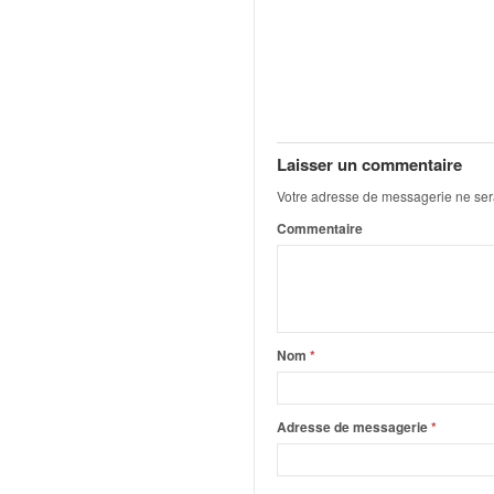
q
u
e
r
a
l
l
Laisser un commentaire
y
e
Votre adresse de messagerie ne ser
d
Commentaire
u
W
R
C
,
d
Nom
*
e
l
'
Adresse de messagerie
*
E
R