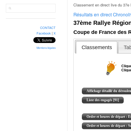
r
Classement en direct live du 37e 
a
l
Résultats en direct Chronol
l
y
CONTACT
e
|
Facebook
X
:
N
e
Mentions légales
w
s
,
r
é
s
u
l
t
a
t
s
,