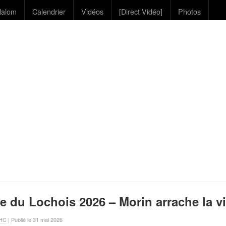
lalom
Calendrier
Vidéos
[Direct Vidéo]
Photos
e du Lochois 2026 – Morin arrache la vi
VHC
| Publié le 31 mai 2026