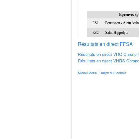
v
i
d
é
o
s
e
Résultats en direct FFSA
t
Résultats en direct VHC Chronoli
p
Résultats en direct VHRS Chrono
h
o
Michel Morin
|
Rallye du Lochois
t
o
s
p
o
u
r
c
h
a