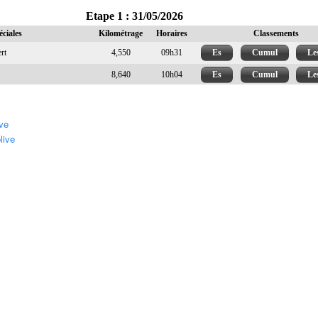
ve
live