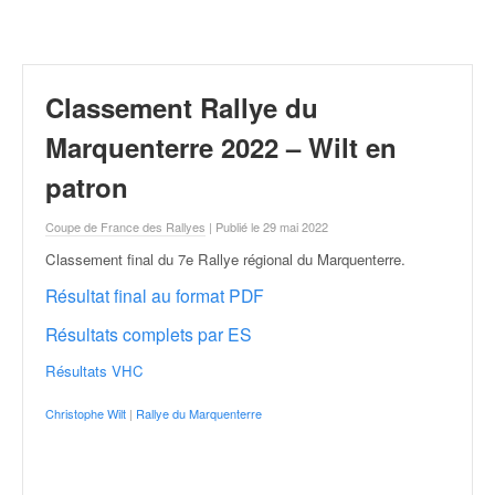
r
a
l
l
y
Classement Rallye du
e
:
Marquenterre 2022 – Wilt en
N
patron
e
w
Coupe de France des Rallyes
| Publié le 29 mai 2022
s
,
Classement final du 7e Rallye régional du Marquenterre
.
r
Résultat final au format PDF
é
s
Résultats complets par ES
u
l
Résultats VHC
t
Christophe Wilt
|
Rallye du Marquenterre
a
t
s
,