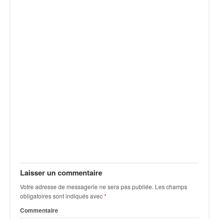
v
i
d
é
o
s
e
t
p
h
o
t
o
s
p
o
u
Laisser un commentaire
r
Votre adresse de messagerie ne sera pas publiée.
Les champs
c
obligatoires sont indiqués avec
*
h
Commentaire
a