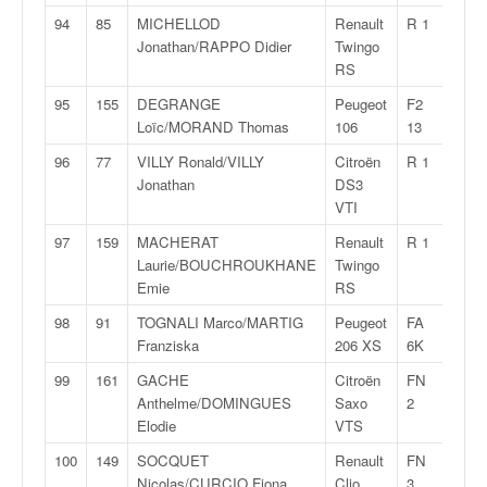
94
85
MICHELLOD
Renault
R 1
2:34:
Jonathan/RAPPO Didier
Twingo
RS
95
155
DEGRANGE
Peugeot
F2
2:34:
Loïc/MORAND Thomas
106
13
96
77
VILLY Ronald/VILLY
Citroën
R 1
2:34:
Jonathan
DS3
VTI
97
159
MACHERAT
Renault
R 1
2:36:
Laurie/BOUCHROUKHANE
Twingo
Emie
RS
98
91
TOGNALI Marco/MARTIG
Peugeot
FA
2:38:
Franziska
206 XS
6K
99
161
GACHE
Citroën
FN
2:40:
Anthelme/DOMINGUES
Saxo
2
Elodie
VTS
100
149
SOCQUET
Renault
FN
2:46:
Nicolas/CURCIO Fiona
Clio
3