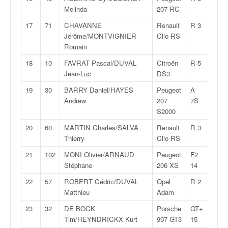
C
Melinda
207 RC
,
d
17
71
CHAVANNE
Renault
R 3
2:07:
u
Jérôme/MONTVIGNIER
Clio RS
c
Romain
h
18
10
FAVRAT Pascal/DUVAL
Citroën
R 5
2:07:
a
Jean-Luc
DS3
m
p
19
30
BARRY Daniel/HAYES
Peugeot
A
2:08:
i
Andrew
207
7S
o
S2000
n
n
20
60
MARTIN Charles/SALVA
Renault
R 3
2:08:
a
Thierry
Clio RS
t
21
102
MONI Olivier/ARNAUD
Peugeot
F2
2:08:
e
Stéphane
206 XS
14
t
d
22
57
ROBERT Cédric/DUVAL
Opel
R 2
2:09:
e
Matthieu
Adam
l
23
32
DE BOCK
Porsche
GT+
2:09:
a
Tim/HEYNDRICKX Kurt
997 GT3
15
c