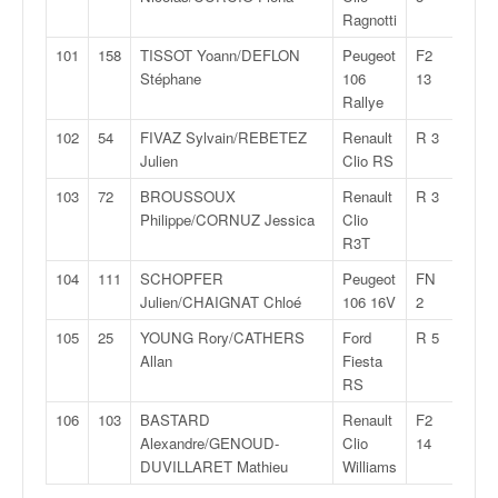
Ragnotti
101
158
TISSOT Yoann/DEFLON
Peugeot
F2
2:49:
Stéphane
106
13
Rallye
102
54
FIVAZ Sylvain/REBETEZ
Renault
R 3
3:00:
Julien
Clio RS
103
72
BROUSSOUX
Renault
R 3
12:37
Philippe/CORNUZ Jessica
Clio
R3T
104
111
SCHOPFER
Peugeot
FN
12:45
Julien/CHAIGNAT Chloé
106 16V
2
105
25
YOUNG Rory/CATHERS
Ford
R 5
12:54
Allan
Fiesta
RS
106
103
BASTARD
Renault
F2
13:12
Alexandre/GENOUD-
Clio
14
DUVILLARET Mathieu
Williams