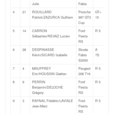
v
Julie
Fabia
i
4
21
ROUILLARD
Porsche
GT+
2:00:
d
Patrick/ZAZURCA Guilhem
997 GT3
15
é
Cup
o
s
5
14
CARRON
Ford
R 5
2:01:
e
Sébastien/REVAZ Lucien
Fiesta
t
RS
p
6
28
DESPINASSE
Skoda
A
2:01:
h
Kévin/SICARD Isabelle
Fabia
7S
o
S2000
t
o
7
4
MAUFFREY
Peugeot
R 5
2:02:
s
Eric/HOUSSIN Gaëtan
208 T16
p
8
9
PERRIN
Ford
R 5
2:02:
o
Benjamin/DELOCHE
Fiesta
u
Grégory
RS
r
c
9
3
RAYNAL Frédéric/LAVIALE
Ford
R 5
2:03:
h
Jean-Marc
Fiesta
a
RS