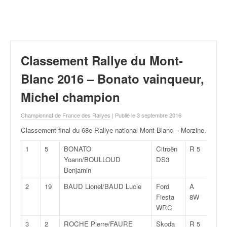
r
a
l
l
y
e
Classement Rallye du Mont-
:
N
Blanc 2016 – Bonato vainqueur,
e
Michel champion
w
s
Championnat de France des Rallyes
| Publié le 3 septembre 2016
,
r
Classement final du 68e Rallye national Mont-Blanc – Morzine
.
é
s
1
5
BONATO
Citroën
R 5
1:57:
u
Yoann/BOULLOUD
DS3
l
Benjamin
t
2
19
BAUD Lionel/BAUD Lucie
Ford
A
1:58:
a
Fiesta
8W
t
WRC
s
,
3
2
ROCHE Pierre/FAURE
Skoda
R 5
2:00: