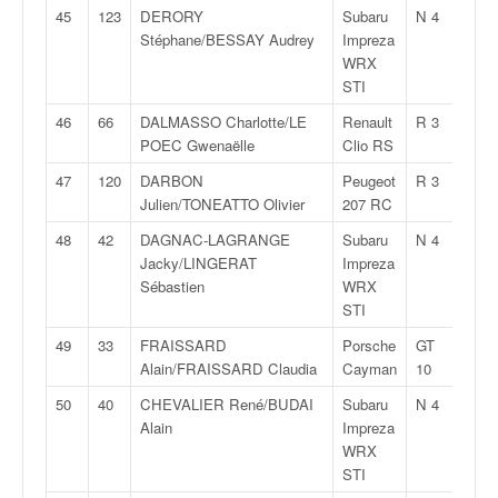
45
123
DERORY
Subaru
N 4
2:15:
Stéphane/BESSAY Audrey
Impreza
WRX
STI
46
66
DALMASSO Charlotte/LE
Renault
R 3
2:15:
POEC Gwenaëlle
Clio RS
47
120
DARBON
Peugeot
R 3
2:15:
Julien/TONEATTO Olivier
207 RC
48
42
DAGNAC-LAGRANGE
Subaru
N 4
2:15:
Jacky/LINGERAT
Impreza
Sébastien
WRX
STI
49
33
FRAISSARD
Porsche
GT
2:15:
Alain/FRAISSARD Claudia
Cayman
10
50
40
CHEVALIER René/BUDAI
Subaru
N 4
2:16:
Alain
Impreza
WRX
STI