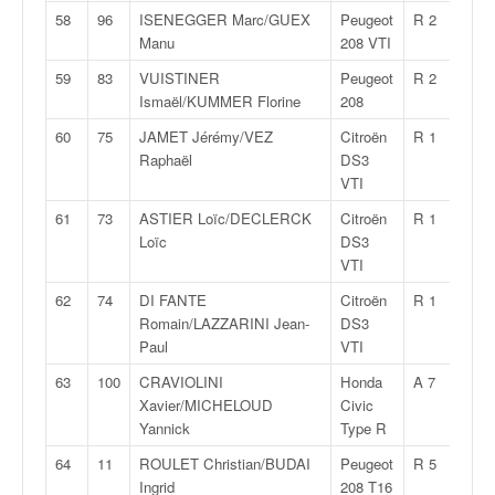
58
96
ISENEGGER Marc/GUEX
Peugeot
R 2
2:18:
Manu
208 VTI
59
83
VUISTINER
Peugeot
R 2
2:18:
Ismaël/KUMMER Florine
208
60
75
JAMET Jérémy/VEZ
Citroën
R 1
2:18:
Raphaël
DS3
VTI
61
73
ASTIER Loïc/DECLERCK
Citroën
R 1
2:19:
Loïc
DS3
VTI
62
74
DI FANTE
Citroën
R 1
2:20:
Romain/LAZZARINI Jean-
DS3
Paul
VTI
63
100
CRAVIOLINI
Honda
A 7
2:20:
Xavier/MICHELOUD
Civic
Yannick
Type R
64
11
ROULET Christian/BUDAI
Peugeot
R 5
2:21:
Ingrid
208 T16