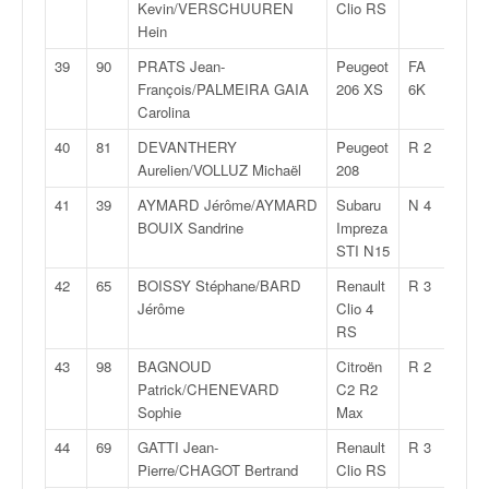
r
Kevin/VERSCHUUREN
Clio RS
s
Hein
e
39
90
PRATS Jean-
Peugeot
FA
2:13:
d
François/PALMEIRA GAIA
206 XS
6K
e
Carolina
c
ô
40
81
DEVANTHERY
Peugeot
R 2
2:13:
t
Aurelien/VOLLUZ Michaël
208
e
e
41
39
AYMARD Jérôme/AYMARD
Subaru
N 4
2:13:
t
BOUIX Sandrine
Impreza
d
STI N15
u
42
65
BOISSY Stéphane/BARD
Renault
R 3
2:13:
s
Jérôme
Clio 4
l
RS
a
l
43
98
BAGNOUD
Citroën
R 2
2:13:
o
Patrick/CHENEVARD
C2 R2
m
Sophie
Max
44
69
GATTI Jean-
Renault
R 3
2:14:
Pierre/CHAGOT Bertrand
Clio RS