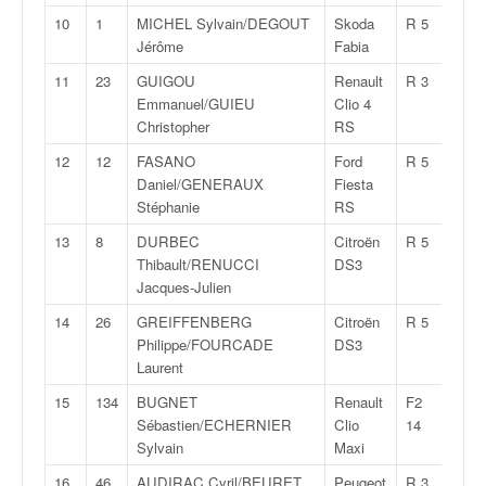
q
10
1
MICHEL Sylvain/DEGOUT
Skoda
R 5
2:03:
u
Jérôme
Fabia
e
r
11
23
GUIGOU
Renault
R 3
2:04:
a
Emmanuel/GUIEU
Clio 4
l
Christopher
RS
l
12
12
FASANO
Ford
R 5
2:05:
y
Daniel/GENERAUX
Fiesta
e
Stéphanie
RS
d
u
13
8
DURBEC
Citroën
R 5
2:06:
W
Thibault/RENUCCI
DS3
R
Jacques-Julien
C
14
26
GREIFFENBERG
Citroën
R 5
2:06:
,
Philippe/FOURCADE
DS3
d
Laurent
e
l
15
134
BUGNET
Renault
F2
2:06:
'
Sébastien/ECHERNIER
Clio
14
E
Sylvain
Maxi
R
16
46
AUDIRAC Cyril/BEURET
Peugeot
R 3
2:07: