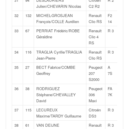
31
94
DESLAURIERS
Citroën
R 2
2:11:
u
Julien/CHEVARIN Nicolas
C2 R2
t
e
32
132
MICHEL-GROSJEAN
Renault
F2
2:12:
l
François/COLLE Aurélien
Clio RS
14
'
33
67
PERRIAT Frédéric/ROBE
Renault
R 3
2:12:
a
Géraldine
Clio 4
c
RS
t
u
34
116
TRAGLIA Cyrille/TRAGLIA
Renault
R 3
2:12:
a
Jean-Pierre
Clio RS
l
35
27
BECT Fabrice/COMBE
Peugeot
A
2:12:
i
Geoffrey
207
7S
t
S2000
é
d
36
38
RODRIGUEZ
Peugeot
FA
2:12:
e
Stéphane/CHEVALLEY
306
7K
l
David
Maxi
a
37
115
LECUREUX
Citroën
R 3
2:13:
c
Maxime/TARDY Guillaume
DS3
o
u
38
61
VAN DEIJNE
Renault
R 3
2:13: