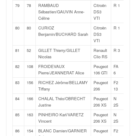
79
78
RAMBAUD
Citroën
R 1
2:28:
Sébastien/GAUVIN Anne-
DS3
Céline
VTI
80
80
CURIOZ
Citroën
R 1
2:28:
Benjamin/BUCHARD Sarah
DS3
VTI
81
52
GILLET Thierry/GILLET
Renault
R 3
2:29:
Nicolas
Clio RS
82
108
FROIDEVAUX
Peugeot
FA
2:29:
Pierre/JEANNERAT Alice
106 GTI
6
83
156
RICHEZ Jérôme/BELLAMY
Peugeot
F2
2:29:
Tiffany
206
13
84
166
CHALAL Théo/OBRECHT
Peugeot
N
2:30:
Justine
206 XS
2S
85
163
PINHEIRO Karl/VARETZ
Peugeot
N
2:30:
Vincent
206 XS
2S
86
154
BLANC Damien/GARNIER
Peugeot
F2
2:30: