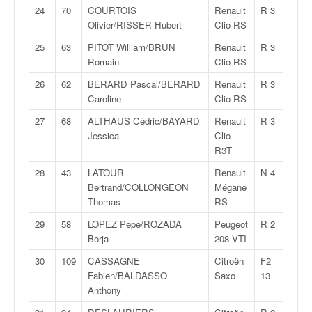
o
24
70
COURTOIS
Renault
R 3
2:09:
u
Olivier/RISSER Hubert
Clio RS
p
25
63
PITOT William/BRUN
Renault
R 3
2:10:
e
Romain
Clio RS
d
e
26
62
BERARD Pascal/BERARD
Renault
R 3
2:10:
F
Caroline
Clio RS
r
27
68
ALTHAUS Cédric/BAYARD
Renault
R 3
2:10:
a
Jessica
Clio
n
R3T
c
e
28
43
LATOUR
Renault
N 4
2:11:
e
Bertrand/COLLONGEON
Mégane
t
Thomas
RS
a
29
58
LOPEZ Pepe/ROZADA
Peugeot
R 2
2:11:
u
Borja
208 VTI
s
s
30
109
CASSAGNE
Citroën
F2
2:11:
i
Fabien/BALDASSO
Saxo
13
t
Anthony
o