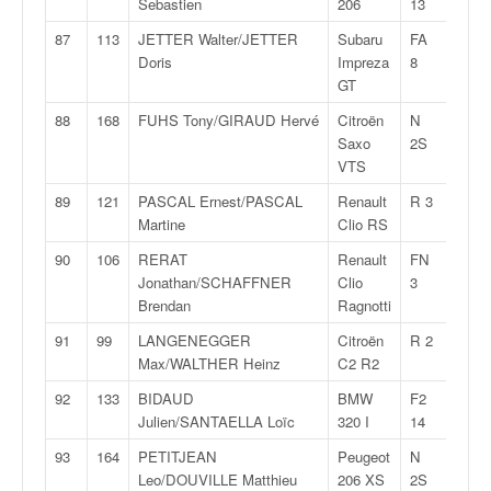
Sebastien
206
13
87
113
JETTER Walter/JETTER
Subaru
FA
2:30:
Doris
Impreza
8
GT
88
168
FUHS Tony/GIRAUD Hervé
Citroën
N
2:30:
Saxo
2S
VTS
89
121
PASCAL Ernest/PASCAL
Renault
R 3
2:31:
Martine
Clio RS
90
106
RERAT
Renault
FN
2:31:
Jonathan/SCHAFFNER
Clio
3
Brendan
Ragnotti
91
99
LANGENEGGER
Citroën
R 2
2:31:
Max/WALTHER Heinz
C2 R2
92
133
BIDAUD
BMW
F2
2:32:
Julien/SANTAELLA Loïc
320 I
14
93
164
PETITJEAN
Peugeot
N
2:33:
Leo/DOUVILLE Matthieu
206 XS
2S