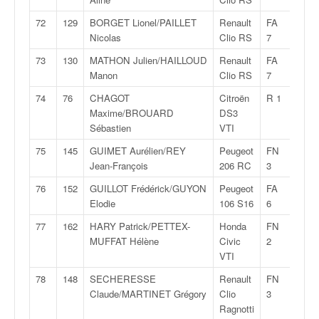
72
129
BORGET Lionel/PAILLET
Renault
FA
2:25:
Nicolas
Clio RS
7
73
130
MATHON Julien/HAILLOUD
Renault
FA
2:25:
Manon
Clio RS
7
74
76
CHAGOT
Citroën
R 1
2:25:
Maxime/BROUARD
DS3
Sébastien
VTI
75
145
GUIMET Aurélien/REY
Peugeot
FN
2:26:
Jean-François
206 RC
3
76
152
GUILLOT Frédérick/GUYON
Peugeot
FA
2:26:
Elodie
106 S16
6
77
162
HARY Patrick/PETTEX-
Honda
FN
2:26:
MUFFAT Hélène
Civic
2
VTI
78
148
SECHERESSE
Renault
FN
2:27:
Claude/MARTINET Grégory
Clio
3
Ragnotti