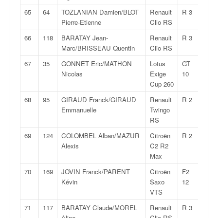
65
64
TOZLANIAN Damien/BLOT
Renault
R 3
2:21:
Pierre-Etienne
Clio RS
66
118
BARATAY Jean-
Renault
R 3
2:21:
Marc/BRISSEAU Quentin
Clio RS
67
35
GONNET Eric/MATHON
Lotus
GT
2:22:
Nicolas
Exige
10
Cup 260
68
95
GIRAUD Franck/GIRAUD
Renault
R 2
2:22:
Emmanuelle
Twingo
RS
69
124
COLOMBEL Alban/MAZUR
Citroën
R 2
2:22:
Alexis
C2 R2
Max
70
169
JOVIN Franck/PARENT
Citroën
F2
2:23:
Kévin
Saxo
12
VTS
71
117
BARATAY Claude/MOREL
Renault
R 3
2:24:
Aline
Clio RS