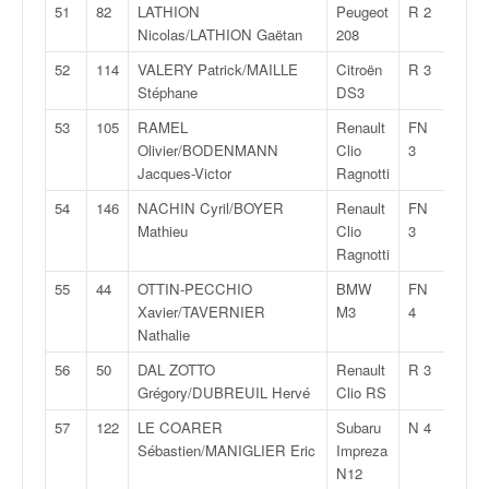
51
82
LATHION
Peugeot
R 2
2:16:
Nicolas/LATHION Gaëtan
208
52
114
VALERY Patrick/MAILLE
Citroën
R 3
2:16:
Stéphane
DS3
53
105
RAMEL
Renault
FN
2:17:
Olivier/BODENMANN
Clio
3
Jacques-Victor
Ragnotti
54
146
NACHIN Cyril/BOYER
Renault
FN
2:17:
Mathieu
Clio
3
Ragnotti
55
44
OTTIN-PECCHIO
BMW
FN
2:18:
Xavier/TAVERNIER
M3
4
Nathalie
56
50
DAL ZOTTO
Renault
R 3
2:18:
Grégory/DUBREUIL Hervé
Clio RS
57
122
LE COARER
Subaru
N 4
2:18:
Sébastien/MANIGLIER Eric
Impreza
N12