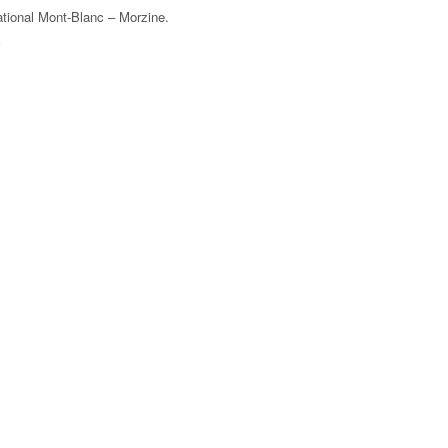
ational Mont-Blanc – Morzine
.
F