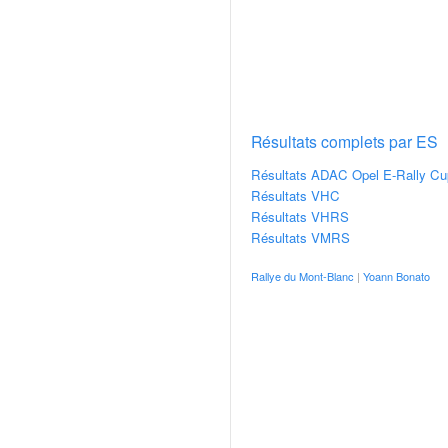
v
i
d
é
o
s
e
Résultats complets par ES
t
Résultats ADAC Opel E-Rally Cu
p
Résultats VHC
h
Résultats VHRS
o
Résultats VMRS
t
o
Rallye du Mont-Blanc
|
Yoann Bonato
s
p
o
u
r
c
h
a