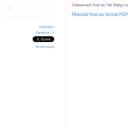
r
Classement final du 74e Rallye n
a
l
Résultat final au format PD
l
y
CONTACT
e
|
Facebook
X
:
N
e
Mentions légales
w
s
,
r
é
s
u
l
t
a
t
s
,