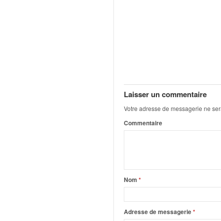
q
u
e
r
a
l
l
y
e
Laisser un commentaire
d
u
Votre adresse de messagerie ne ser
W
Commentaire
R
C
,
d
e
l
Nom
*
'
E
R
Adresse de messagerie
*