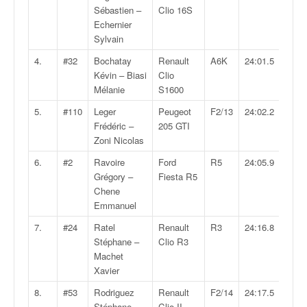
v
Sébastien –
Clio 16S
i
Echernier
d
Sylvain
é
4.
#32
Bochatay
Renault
A6K
24:01.5
o
Kévin – Biasi
Clio
s
Mélanie
S1600
e
t
5.
#110
Leger
Peugeot
F2/13
24:02.2
p
Frédéric –
205 GTI
h
Zoni Nicolas
o
6.
#2
Ravoire
Ford
R5
24:05.9
t
Grégory –
Fiesta R5
o
Chene
s
Emmanuel
p
o
7.
#24
Ratel
Renault
R3
24:16.8
u
Stéphane –
Clio R3
r
Machet
c
Xavier
h
8.
#53
Rodriguez
Renault
F2/14
24:17.5
a
Stéphane –
Clio II