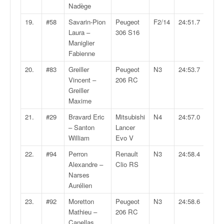
Nadège
o
u
19.
#58
Savarin-Pion
Peugeot
F2/14
24:51.7
p
Laura –
306 S16
e
Maniglier
d
Fabienne
e
F
20.
#83
Greiller
Peugeot
N3
24:53.7
r
Vincent –
206 RC
a
Greiller
n
Maxime
c
21.
#29
Bravard Eric
Mitsubishi
N4
24:57.0
e
– Santon
Lancer
e
William
Evo V
t
a
22.
#94
Perron
Renault
N3
24:58.4
u
Alexandre –
Clio RS
s
Narses
s
Aurélien
i
23.
#92
Moretton
Peugeot
N3
24:58.6
t
Mathieu –
206 RC
o
Canellas