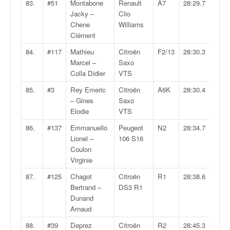
83.
#51
Montabone
Renault
A7
28:29.7
Jacky –
Clio
Chene
Williams
Clément
84.
#117
Mathieu
Citroën
F2/13
28:30.3
Marcel –
Saxo
Colla Didier
VTS
85.
#3
Rey Emeric
Citroën
A6K
28:30.4
– Gines
Saxo
Elodie
VTS
86.
#137
Emmanuello
Peugeot
N2
28:34.7
Lionel –
106 S16
Coulon
Virginie
87.
#125
Chagot
Citroën
R1
28:38.6
Bertrand –
DS3 R1
Dunand
Arnaud
88.
#39
Deprez
Citroën
R2
28:45.3