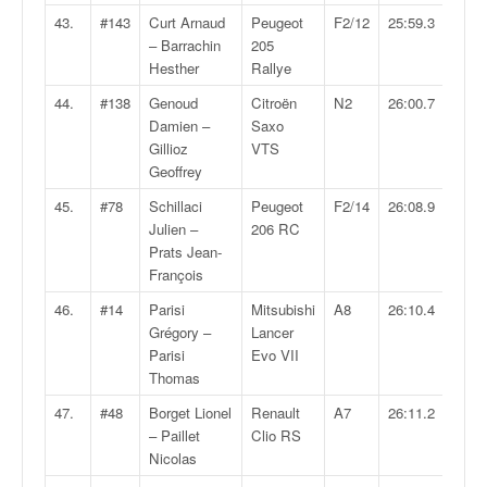
43.
#143
Curt Arnaud
Peugeot
F2/12
25:59.3
– Barrachin
205
Hesther
Rallye
44.
#138
Genoud
Citroën
N2
26:00.7
Damien –
Saxo
Gillioz
VTS
Geoffrey
45.
#78
Schillaci
Peugeot
F2/14
26:08.9
Julien –
206 RC
Prats Jean-
François
46.
#14
Parisi
Mitsubishi
A8
26:10.4
Grégory –
Lancer
Parisi
Evo VII
Thomas
47.
#48
Borget Lionel
Renault
A7
26:11.2
– Paillet
Clio RS
Nicolas