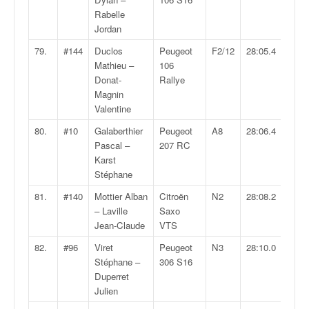
Rabelle
Jordan
79.
#144
Duclos
Peugeot
F2/12
28:05.4
Mathieu –
106
Donat-
Rallye
Magnin
Valentine
80.
#10
Galaberthier
Peugeot
A8
28:06.4
Pascal –
207 RC
Karst
Stéphane
81.
#140
Mottier Alban
Citroën
N2
28:08.2
– Laville
Saxo
Jean-Claude
VTS
82.
#96
Viret
Peugeot
N3
28:10.0
Stéphane –
306 S16
Duperret
Julien