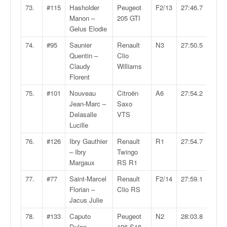
73.
#115
Hasholder
Peugeot
F2/13
27:46.7
Manon –
205 GTI
Gelus Elodie
74.
#95
Saunier
Renault
N3
27:50.5
Quentin –
Clio
Claudy
Williams
Florent
75.
#101
Nouveau
Citroën
A6
27:54.2
Jean-Marc –
Saxo
Delasalle
VTS
Lucille
76.
#126
Ibry Gauthier
Renault
R1
27:54.7
– Ibry
Twingo
Margaux
RS R1
77.
#77
Saint-Marcel
Renault
F2/14
27:59.1
Florian –
Clio RS
Jacus Julie
78.
#133
Caputo
Peugeot
N2
28:03.8
Dylan –
106 S16