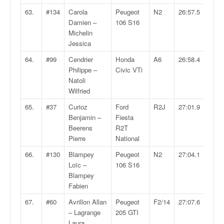
63.
#134
Carola
Peugeot
N2
26:57.5
Damien –
106 S16
Michelin
Jessica
64.
#99
Cendrier
Honda
A6
26:58.4
Philippe –
Civic VTi
Natoli
Wilfried
65.
#37
Curioz
Ford
R2J
27:01.9
Benjamin –
Fiesta
Beerens
R2T
Pierre
National
66.
#130
Blampey
Peugeot
N2
27:04.1
Loïc –
106 S16
Blampey
Fabien
67.
#60
Avrillon Allan
Peugeot
F2/14
27:07.6
– Lagrange
205 GTI
Laura