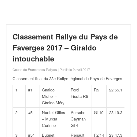
r
a
l
l
y
e
Classement Rallye du Pays de
:
N
Faverges 2017 – Giraldo
e
intouchable
w
s
Coupe de France des Rallyes
| Publié le 9 avril 2017
,
r
Classement final du 33e Rallye régional du Pays de Faverges
.
é
s
1.
#1
Giraldo
Ford
R5
22:55.1
u
Michel –
Fiesta R5
l
Giraldo Méryl
t
2.
#5
Nantet Gilles
Porsche
GT10
23:19.3
a
– Murcia
Cayman
t
Corinne
GT4
s
,
3.
#54
Bugnet
Renault
F2/14
23:47.3