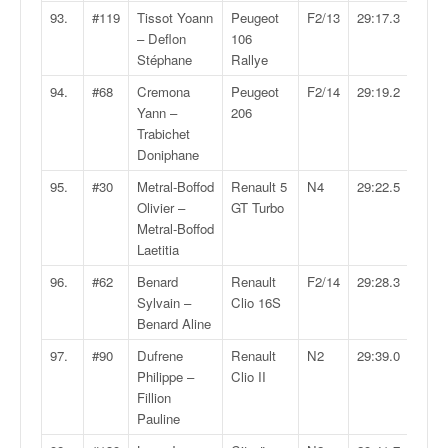
93.
#119
Tissot Yoann
Peugeot
F2/13
29:17.3
– Deflon
106
Stéphane
Rallye
94.
#68
Cremona
Peugeot
F2/14
29:19.2
Yann –
206
Trabichet
Doniphane
95.
#30
Metral-Boffod
Renault 5
N4
29:22.5
Olivier –
GT Turbo
Metral-Boffod
Laetitia
96.
#62
Benard
Renault
F2/14
29:28.3
Sylvain –
Clio 16S
Benard Aline
97.
#90
Dufrene
Renault
N2
29:39.0
Philippe –
Clio II
Fillion
Pauline