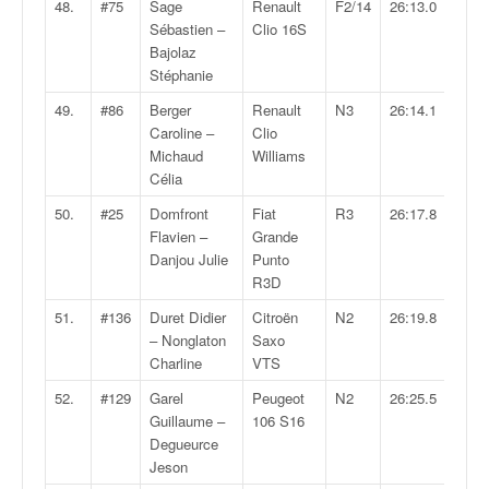
48.
#75
Sage
Renault
F2/14
26:13.0
Sébastien –
Clio 16S
Bajolaz
Stéphanie
49.
#86
Berger
Renault
N3
26:14.1
Caroline –
Clio
Michaud
Williams
Célia
50.
#25
Domfront
Fiat
R3
26:17.8
Flavien –
Grande
Danjou Julie
Punto
R3D
51.
#136
Duret Didier
Citroën
N2
26:19.8
– Nonglaton
Saxo
Charline
VTS
52.
#129
Garel
Peugeot
N2
26:25.5
Guillaume –
106 S16
Degueurce
Jeson