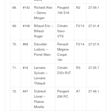
68.
#142
Richard Alex
Peugeot
N2
27:09.1
– Genou
106 S16
Morgan
69.
#106
Billaud Eric –
Citroën
F2/13
27:21.8
Billaud
Saxo
Roger
VTS
70.
#69
Devulder
Renault
F2/14
27:27.6
Ludovic –
Mégane
Porret Marc
Coupé
16v
71.
#16
Lemaire
Citroën
R3
27:35.7
Sylvain –
DS3 R3T
Lemaire
Thibault
72.
#47
Dubreuil
Peugeot
A7
27:46.1
Lionel –
206 RC
Plasse
Mireille