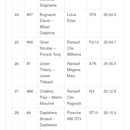
u
Stéphanie
t
e
24.
#97
Bugnazet
Lotus
GT9
25:04.0
l
David –
Elise
'
Milesi
a
Delphine
c
25.
#56
Ginet
Renault
F2/14
25:04.7
t
Nicolas –
Clio
u
Ponsot Tony
Williams
a
l
26.
#7
Joram
Renault
A7K
25:06.5
i
Thierry –
Mégane
t
Joram
Maxi
é
Thibault
d
27.
#88
Chabloz
Renault
N3
25:12.6
e
Paul – Martin
Clio
l
Maryline
Ragnotti
a
c
28.
#4
Deplatiere
Porsche
GT10
25:15.0
o
Arnaud –
996 GT3
u
Deplatiere