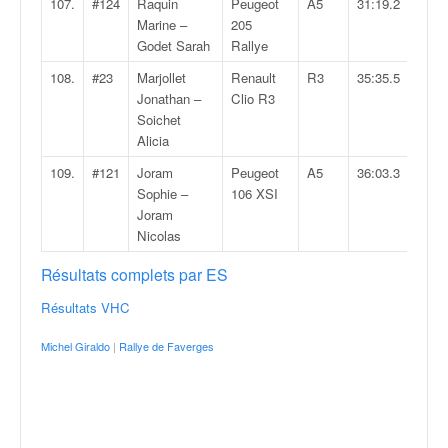
107.
#124
Raquin
Peugeot
A5
31:19.2
Marine –
205
Godet Sarah
Rallye
108.
#23
Marjollet
Renault
R3
35:35.5
Jonathan –
Clio R3
Soichet
Alicia
109.
#121
Joram
Peugeot
A5
36:03.3
Sophie –
106 XSI
Joram
Nicolas
Résultats complets par ES
Résultats VHC
Michel Giraldo
|
Rallye de Faverges