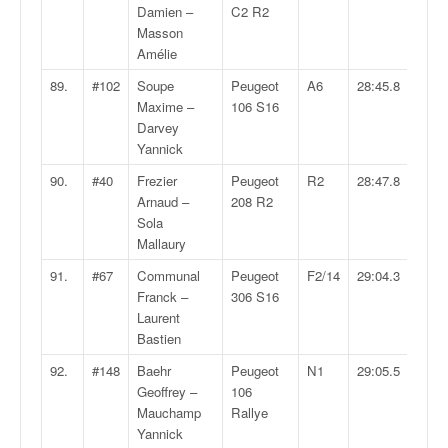
Damien –
C2 R2
Masson
Amélie
89.
#102
Soupe
Peugeot
A6
28:45.8
Maxime –
106 S16
Darvey
Yannick
90.
#40
Frezier
Peugeot
R2
28:47.8
Arnaud –
208 R2
Sola
Mallaury
91.
#67
Communal
Peugeot
F2/14
29:04.3
Franck –
306 S16
Laurent
Bastien
92.
#148
Baehr
Peugeot
N1
29:05.5
Geoffrey –
106
Mauchamp
Rallye
Yannick