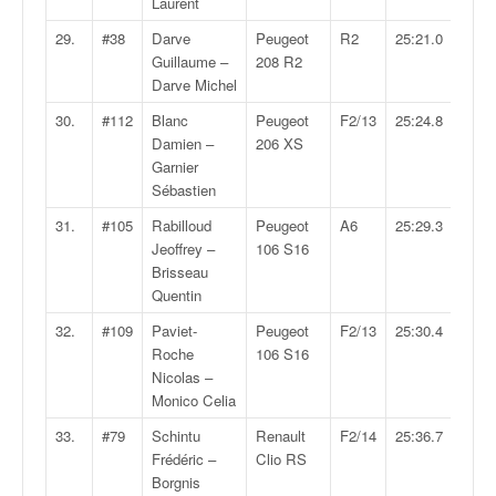
r
Laurent
s
29.
#38
Darve
Peugeot
R2
25:21.0
e
Guillaume –
208 R2
d
Darve Michel
e
c
30.
#112
Blanc
Peugeot
F2/13
25:24.8
ô
Damien –
206 XS
t
Garnier
e
Sébastien
e
31.
#105
Rabilloud
Peugeot
A6
25:29.3
t
Jeoffrey –
106 S16
d
Brisseau
u
Quentin
s
l
32.
#109
Paviet-
Peugeot
F2/13
25:30.4
a
Roche
106 S16
l
Nicolas –
o
Monico Celia
m
33.
#79
Schintu
Renault
F2/14
25:36.7
Frédéric –
Clio RS
Borgnis