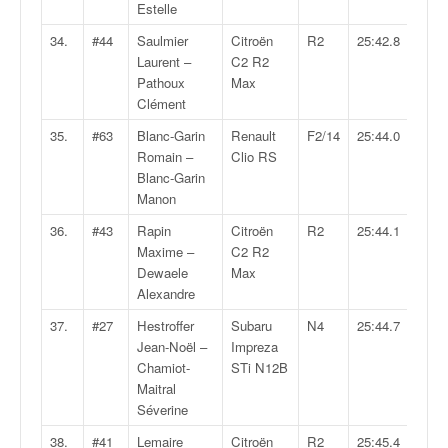
Estelle
34.
#44
Saulmier
Citroën
R2
25:42.8
Laurent –
C2 R2
Pathoux
Max
Clément
35.
#63
Blanc-Garin
Renault
F2/14
25:44.0
Romain –
Clio RS
Blanc-Garin
Manon
36.
#43
Rapin
Citroën
R2
25:44.1
Maxime –
C2 R2
Dewaele
Max
Alexandre
37.
#27
Hestroffer
Subaru
N4
25:44.7
Jean-Noël –
Impreza
Chamiot-
STi N12B
Maitral
Séverine
38.
#41
Lemaire
Citroën
R2
25:45.4