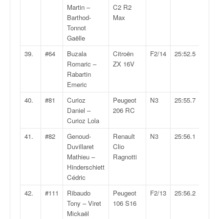
Martin –
C2 R2
Barthod-
Max
Tonnot
Gaëlle
39.
#64
Buzala
Citroën
F2/14
25:52.5
Romaric –
ZX 16V
Rabartin
Emeric
40.
#81
Curioz
Peugeot
N3
25:55.7
Daniel –
206 RC
Curioz Lola
41.
#82
Genoud-
Renault
N3
25:56.1
Duvillaret
Clio
Mathieu –
Ragnotti
Hinderschiett
Cédric
42.
#111
Ribaudo
Peugeot
F2/13
25:56.2
Tony – Viret
106 S16
Mickaël