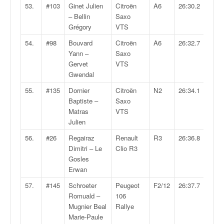
53.
#103
Ginet Julien
Citroën
A6
26:30.2
– Bellin
Saxo
Grégory
VTS
54.
#98
Bouvard
Citroën
A6
26:32.7
Yann –
Saxo
Gervet
VTS
Gwendal
55.
#135
Dornier
Citroën
N2
26:34.1
Baptiste –
Saxo
Matras
VTS
Julien
56.
#26
Regairaz
Renault
R3
26:36.8
Dimitri – Le
Clio R3
Gosles
Erwan
57.
#145
Schroeter
Peugeot
F2/12
26:37.7
Romuald –
106
Mugnier Beal
Rallye
Marie-Paule