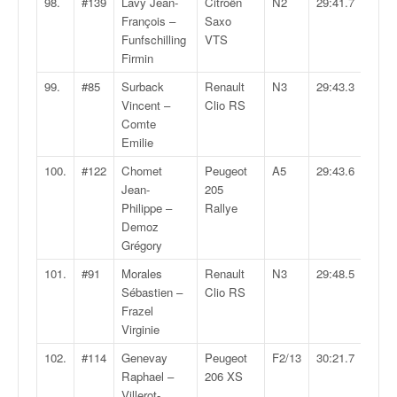
98.
#139
Lavy Jean-
Citroën
N2
29:41.7
François –
Saxo
Funfschilling
VTS
Firmin
99.
#85
Surback
Renault
N3
29:43.3
Vincent –
Clio RS
Comte
Emilie
100.
#122
Chomet
Peugeot
A5
29:43.6
Jean-
205
Philippe –
Rallye
Demoz
Grégory
101.
#91
Morales
Renault
N3
29:48.5
Sébastien –
Clio RS
Frazel
Virginie
102.
#114
Genevay
Peugeot
F2/13
30:21.7
Raphael –
206 XS
Villerot-