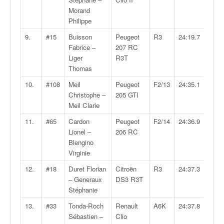
q
Morand
u
Philippe
e
r
9.
#15
Buisson
Peugeot
R3
24:19.7
a
Fabrice –
207 RC
l
Liger
R3T
l
Thomas
y
10.
#108
Meil
Peugeot
F2/13
24:35.1
e
Christophe –
205 GTI
d
Meil Clarie
u
W
11.
#65
Cardon
Peugeot
F2/14
24:36.9
R
Lionel –
206 RC
C
Blengino
,
Virginie
d
12.
#18
Duret Florian
Citroën
R3
24:37.3
e
– Generaux
DS3 R3T
l
Stéphanie
'
E
13.
#33
Tonda-Roch
Renault
A6K
24:37.8
R
Sébastien –
Clio