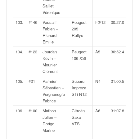
Saillet
Véronique
103.
#146
Vassalli
Peugeot
F2/12
30:27.0
Fabien –
205
Richard
Rallye
Emilie
104.
#123
Jourdan
Peugeot
A5
30:52.4
Kévin –
106 XSI
Mounier
Clément
105.
#31
Parmier
Subaru
N4
31:00.5
Sébastien –
Impreza
Vergnenegre
STi N12
Fabrice
106.
#100
Mathon
Citroën
A6
31:07.8
Julien –
Saxo
Dorigo
VTS
Marine