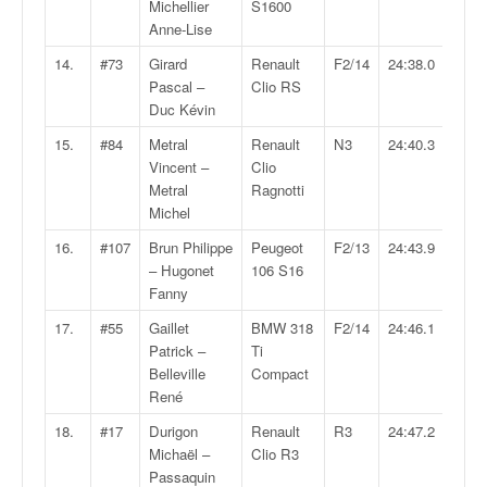
C
Michellier
S1600
,
Anne-Lise
d
14.
#73
Girard
Renault
F2/14
24:38.0
u
Pascal –
Clio RS
c
Duc Kévin
h
a
15.
#84
Metral
Renault
N3
24:40.3
m
Vincent –
Clio
p
Metral
Ragnotti
i
Michel
o
16.
#107
Brun Philippe
Peugeot
F2/13
24:43.9
n
– Hugonet
106 S16
n
Fanny
a
t
17.
#55
Gaillet
BMW 318
F2/14
24:46.1
e
Patrick –
Ti
t
Belleville
Compact
d
René
e
18.
#17
Durigon
Renault
R3
24:47.2
l
Michaël –
Clio R3
a
Passaquin
c