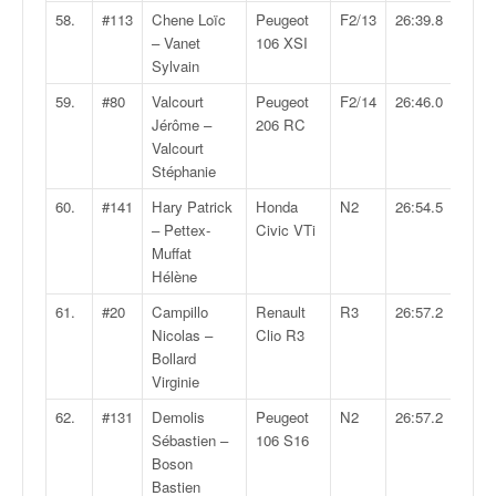
58.
#113
Chene Loïc
Peugeot
F2/13
26:39.8
– Vanet
106 XSI
Sylvain
59.
#80
Valcourt
Peugeot
F2/14
26:46.0
Jérôme –
206 RC
Valcourt
Stéphanie
60.
#141
Hary Patrick
Honda
N2
26:54.5
– Pettex-
Civic VTi
Muffat
Hélène
61.
#20
Campillo
Renault
R3
26:57.2
Nicolas –
Clio R3
Bollard
Virginie
62.
#131
Demolis
Peugeot
N2
26:57.2
Sébastien –
106 S16
Boson
Bastien