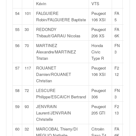
Kévin
VTS
54
101
FALGUIERE
Peugeot
FA
29:33
Robin/FALGUIERE Baptiste
106 XSI
5
55
30
REDONDY
Peugeot
FA
29:37
Thibault/GARAU Nicolas
206 XS
6K
56
70
MARTINEZ
Honda
FN
29:38
Alexandre/MARTINEZ
Civic
3
Tristan
Type R
57
117
ROUANET
Peugeot
F2
29:39
Damien/ROUANET
106 XSI
12
Christian
58
72
LESCURE
Peugeot
FN
29:42
Philippe/ESCAICH Bertrand
306
3
59
93
JENVRAIN
Peugeot
F2
29:45
Laurent/JENVRAIN
205 GTI
13
Christelle
60
32
MARCOBAL Thierry/DI
Citroën
FA
29:45
MEGLIO Nathalie
Saxo T4
6K