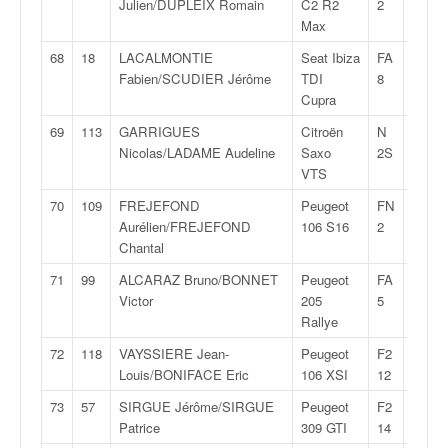
Julien/DUPLEIX Romain
C2 R2
2
Max
68
18
LACALMONTIE
Seat Ibiza
FA
30:28
Fabien/SCUDIER Jérôme
TDI
8
Cupra
69
113
GARRIGUES
Citroën
N
30:31
Nicolas/LADAME Audeline
Saxo
2S
VTS
70
109
FREJEFOND
Peugeot
FN
30:36
Aurélien/FREJEFOND
106 S16
2
Chantal
71
99
ALCARAZ Bruno/BONNET
Peugeot
FA
30:39
Victor
205
5
Rallye
72
118
VAYSSIERE Jean-
Peugeot
F2
30:40
Louis/BONIFACE Eric
106 XSI
12
73
57
SIRGUE Jérôme/SIRGUE
Peugeot
F2
30:41
Patrice
309 GTI
14