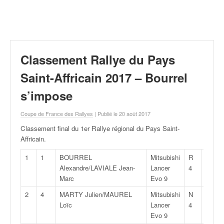
r
a
l
l
y
e
Classement Rallye du Pays
:
N
Saint-Affricain 2017 – Bourrel
e
s’impose
w
s
Coupe de France des Rallyes
| Publié le 20 août 2017
,
r
Classement final du 1er Rallye régional du Pays Saint-
é
Affricain
.
s
u
1
1
BOURREL
Mitsubishi
R
25:16
l
Alexandre/LAVIALE Jean-
Lancer
4
t
Marc
Evo 9
a
2
4
MARTY Julien/MAUREL
Mitsubishi
N
25:23
t
Loïc
Lancer
4
s
Evo 9
,