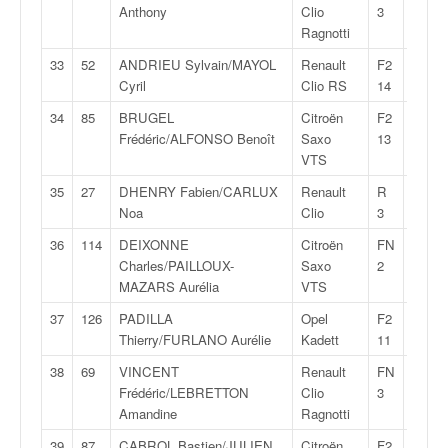
u
Anthony
Clio
3
t
Ragnotti
e
33
52
ANDRIEU Sylvain/MAYOL
Renault
F2
28:32
l
Cyril
Clio RS
14
'
a
34
85
BRUGEL
Citroën
F2
28:34
c
Frédéric/ALFONSO Benoît
Saxo
13
t
VTS
u
35
27
DHENRY Fabien/CARLUX
Renault
R
28:35
a
Noa
Clio
3
l
i
36
114
DEIXONNE
Citroën
FN
28:36
t
Charles/PAILLOUX-
Saxo
2
é
MAZARS Aurélia
VTS
d
37
126
PADILLA
Opel
F2
28:36
e
Thierry/FURLANO Aurélie
Kadett
11
l
a
38
69
VINCENT
Renault
FN
28:39
c
Frédéric/LEBRETTON
Clio
3
o
Amandine
Ragnotti
u
39
87
CABROL Bastien/JULIEN
Citroën
F2
28:40