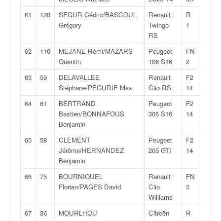
61
120
SEGUR Cédric/BASCOUL
Renault
R
29:49
Grégory
Twingo
1
RS
62
110
MEJANE Rémi/MAZARS
Peugeot
FN
29:54
Quentin
106 S16
2
63
59
DELAVALLEE
Renault
F2
29:56
Stéphane/PEGURIE Max
Clio RS
14
64
61
BERTRAND
Peugeot
F2
30:09
Bastien/BONNAFOUS
306 S16
14
Benjamin
65
58
CLEMENT
Peugeot
F2
30:17
Jérôme/HERNANDEZ
205 GTI
14
Benjamin
66
75
BOURNIQUEL
Renault
FN
30:18
Florian/PAGES David
Clio
3
Williams
67
36
MOURLHOU
Citroën
R
30:24