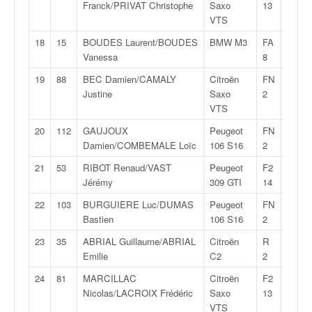
C
Franck/PRIVAT Christophe
Saxo
13
,
VTS
d
18
15
BOUDES Laurent/BOUDES
BMW M3
FA
27:56
u
Vanessa
8
c
h
19
88
BEC Damien/CAMALY
Citroën
FN
27:58
a
Justine
Saxo
2
m
VTS
p
i
20
112
GAUJOUX
Peugeot
FN
28:01
o
Damien/COMBEMALE Loïc
106 S16
2
n
21
53
RIBOT Renaud/VAST
Peugeot
F2
28:01
n
Jérémy
309 GTI
14
a
t
22
103
BURGUIERE Luc/DUMAS
Peugeot
FN
28:02
e
Bastien
106 S16
2
t
23
35
ABRIAL Guillaume/ABRIAL
Citroën
R
28:04
d
Emilie
C2
2
e
l
24
81
MARCILLAC
Citroën
F2
28:07
a
Nicolas/LACROIX Frédéric
Saxo
13
c
VTS