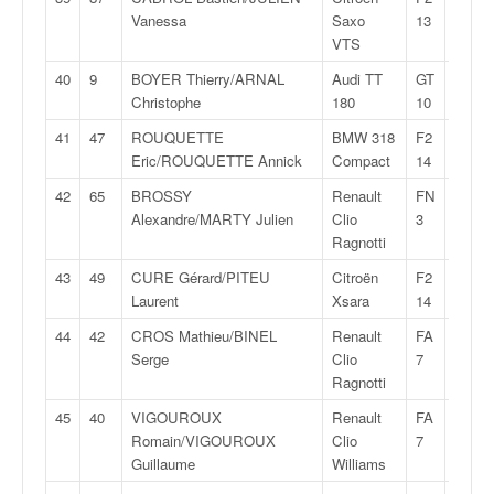
r
Vanessa
Saxo
13
s
VTS
e
d
40
9
BOYER Thierry/ARNAL
Audi TT
GT
28:42
e
Christophe
180
10
c
ô
41
47
ROUQUETTE
BMW 318
F2
28:59
t
Eric/ROUQUETTE Annick
Compact
14
e
42
65
BROSSY
Renault
FN
29:03
e
Alexandre/MARTY Julien
Clio
3
t
Ragnotti
d
u
43
49
CURE Gérard/PITEU
Citroën
F2
29:12
s
Laurent
Xsara
14
l
44
42
CROS Mathieu/BINEL
Renault
FA
29:13
a
Serge
Clio
7
l
Ragnotti
o
m
45
40
VIGOUROUX
Renault
FA
29:14
Romain/VIGOUROUX
Clio
7
Guillaume
Williams