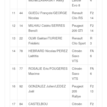
Michel/ZAVARSKY Alexy
Lancer
4
q
Evo 8
u
e
11
44
GUEDJ François/GEORGE
Renault
F2
27:08
r
Nicolas
Clio RS
14
a
12
14
MILHAU Cédric/SERRES
Peugeot
F2
27:11
l
Benoît
205 GTI
14
l
y
13
22
OLMI Gaëtan/TURIERE
Renault
R
27:15
e
Frédéric
Clio Sport
3
d
14
78
HEBRARD Nicolas/PEREZ
Citroën
FA
27:23
u
Laëtitia
Saxo
6
W
VTS
R
C
15
77
ROSALIE Eric/FOUGERES
Citroën
FA
27:42
,
Maxime
Saxo
6
d
VTS
e
16
92
GONZALEZ Julien/LEDEZ
Peugeot
F2
27:43
l
Joël
205
13
'
Rallye
E
R
17
84
CASTELBOU
Citroën
F2
27:45