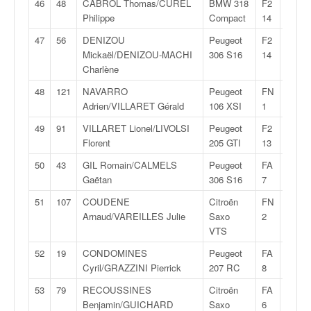
46
48
CABROL Thomas/CUREL
BMW 318
F2
29:15
Philippe
Compact
14
47
56
DENIZOU
Peugeot
F2
29:17
Mickaël/DENIZOU-MACHI
306 S16
14
Charlène
48
121
NAVARRO
Peugeot
FN
29:17
Adrien/VILLARET Gérald
106 XSI
1
49
91
VILLARET Lionel/LIVOLSI
Peugeot
F2
29:20
Florent
205 GTI
13
50
43
GIL Romain/CALMELS
Peugeot
FA
29:24
Gaëtan
306 S16
7
51
107
COUDENE
Citroën
FN
29:27
Arnaud/VAREILLES Julie
Saxo
2
VTS
52
19
CONDOMINES
Peugeot
FA
29:32
Cyril/GRAZZINI Pierrick
207 RC
8
53
79
RECOUSSINES
Citroën
FA
29:33
Benjamin/GUICHARD
Saxo
6