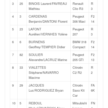
v
3
25
BINOIS Laurent/FAVREAU
Renault
R
25:46
i
Mathieu
Clio R3
3
d
4
3
CARDENAS
Peugeot
F2
25:50
é
Benjamin/DANTONI Florent
306 Maxi
14
o
s
5
23
LAFONT
Peugeot
R
25:52
e
Aurélien/VERNHES Yolène
207
3
t
6
6
BURNENS
BMW 318
F2
26:08
p
Geoffrey/TEMPIER Didier
Compact
14
h
o
7
82
SOULIER
Peugeot
F2
26:43
t
Alexandre/LACRUZ Marine
205 GTI
13
o
8
33
VIALETTES
Citroën
R
26:55
s
Stéphane/NAVARRO
C2 R2
2
p
Maxime
o
u
9
29
JACQUES
Citroën
FA
27:06
r
Luc/RODRIGUEZ Bryan
Saxo Kit
6K
c
Car
h
10
5
REBOUL
Mitsubishi
FN
27:06
a