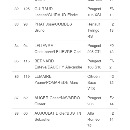
82
125
GUIRAUD
Peugeot
FN
32:44
Laëtitia/GUIRAUD Elodie
106 XSI
1
83
98
PRAT José/COMBES
Renault
F2
33:44
Bruno
Twingo
13
RS
84
94
LELIEVRE
Peugeot
F2
34:10
Christophe/LELIEVRE Carl
205 GTI
13
85
115
BERNARD
Peugeot
FN
35:21
Estève/DAUCHY Alexandre
106 S16
2
86
119
LEMAIRE
Citroën
F2
35:30
Yoann/POMAREDE Marc
Saxo
12
VTS
87
62
AUGER César/NAVARRO
Peugeot
F2
37:13
Olivier
206
14
88
60
AUJOULAT Didier/BUSTIN
Alfa
F2
48:22
Sébastien
Roméo
14
75