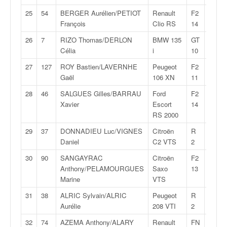
o
25
54
BERGER Aurélien/PETIOT
Renault
F2
28:09
u
François
Clio RS
14
p
e
26
7
RIZO Thomas/DERLON
BMW 135
GT
28:09
d
Célia
i
10
e
27
127
ROY Bastien/LAVERNHE
Peugeot
F2
28:10
F
Gaël
106 XN
11
r
a
28
46
SALGUES Gilles/BARRAU
Ford
F2
28:17
n
Xavier
Escort
14
c
RS 2000
e
29
37
DONNADIEU Luc/VIGNES
Citroën
R
28:25
e
Daniel
C2 VTS
2
t
a
30
90
SANGAYRAC
Citroën
F2
28:27
u
Anthony/PELAMOURGUES
Saxo
13
s
Marine
VTS
s
31
38
ALRIC Sylvain/ALRIC
Peugeot
R
28:27
i
Aurélie
208 VTI
2
t
o
32
74
AZEMA Anthony/ALARY
Renault
FN
28:27