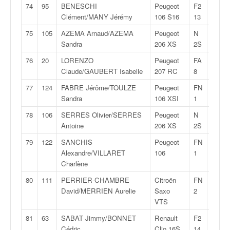
74
95
BENESCHI
Peugeot
F2
30:41
Clément/MANY Jérémy
106 S16
13
75
105
AZEMA Arnaud/AZEMA
Peugeot
N
30:47
Sandra
206 XS
2S
76
20
LORENZO
Peugeot
FA
30:51
Claude/GAUBERT Isabelle
207 RC
8
77
124
FABRE Jérôme/TOULZE
Peugeot
FN
31:02
Sandra
106 XSI
1
78
106
SERRES Olivier/SERRES
Peugeot
N
31:07
Antoine
206 XS
2S
79
122
SANCHIS
Peugeot
FN
31:30
Alexandre/VILLARET
106
1
Charlène
80
111
PERRIER-CHAMBRE
Citroën
FN
31:31
David/MERRIEN Aurelie
Saxo
2
VTS
81
63
SABAT Jimmy/BONNET
Renault
F2
32:11
Cédric
Clio 16S
14