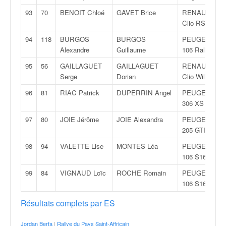
93
70
BENOIT Chloé
GAVET Brice
RENAULT
Clio RS
94
118
BURGOS
BURGOS
PEUGEOT
Alexandre
Guillaume
106 Rallye
95
56
GAILLAGUET
GAILLAGUET
RENAULT
Serge
Dorian
Clio Williams
96
81
RIAC Patrick
DUPERRIN Angel
PEUGEOT
306 XS
97
80
JOIE Jérôme
JOIE Alexandra
PEUGEOT
205 GTI
98
94
VALETTE Lise
MONTES Léa
PEUGEOT
106 S16
99
84
VIGNAUD Loïc
ROCHE Romain
PEUGEOT
106 S16
Résultats complets par ES
Jordan Berfa
|
Rallye du Pays Saint-Affricain