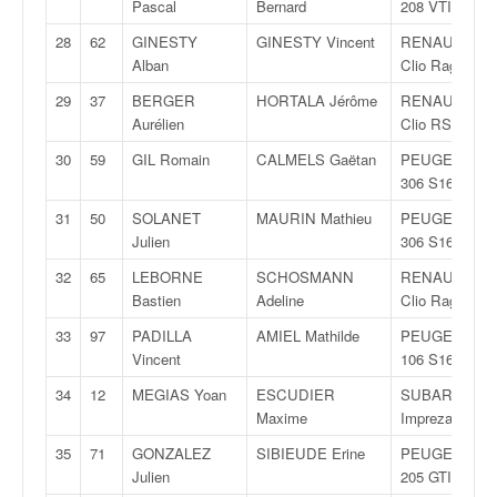
Pascal
Bernard
208 VTI R2
o
u
28
62
GINESTY
GINESTY Vincent
RENAULT
p
Alban
Clio Ragnotti
e
29
37
BERGER
HORTALA Jérôme
RENAULT
d
Aurélien
Clio RS
e
F
30
59
GIL Romain
CALMELS Gaëtan
PEUGEOT
r
306 S16
a
31
50
SOLANET
MAURIN Mathieu
PEUGEOT
n
Julien
306 S16
c
e
32
65
LEBORNE
SCHOSMANN
RENAULT
e
Bastien
Adeline
Clio Ragnotti
t
33
97
PADILLA
AMIEL Mathilde
PEUGEOT
a
Vincent
106 S16
u
s
34
12
MEGIAS Yoan
ESCUDIER
SUBARU
s
Maxime
Impreza
i
35
71
GONZALEZ
SIBIEUDE Erine
PEUGEOT
t
Julien
205 GTI
o