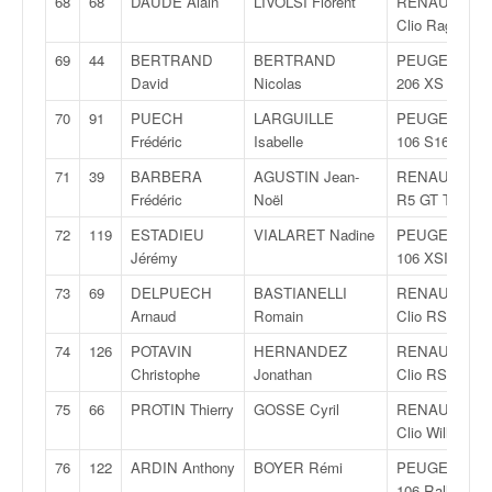
68
68
DAUDE Alain
LIVOLSI Florent
RENAULT
Clio Ragnotti
69
44
BERTRAND
BERTRAND
PEUGEOT
David
Nicolas
206 XS
70
91
PUECH
LARGUILLE
PEUGEOT
Frédéric
Isabelle
106 S16
71
39
BARBERA
AGUSTIN Jean-
RENAULT
Frédéric
Noël
R5 GT Turbo
72
119
ESTADIEU
VIALARET Nadine
PEUGEOT
Jérémy
106 XSI
73
69
DELPUECH
BASTIANELLI
RENAULT
Arnaud
Romain
Clio RS
74
126
POTAVIN
HERNANDEZ
RENAULT
Christophe
Jonathan
Clio RS
75
66
PROTIN Thierry
GOSSE Cyril
RENAULT
Clio Williams
76
122
ARDIN Anthony
BOYER Rémi
PEUGEOT
106 Rallye