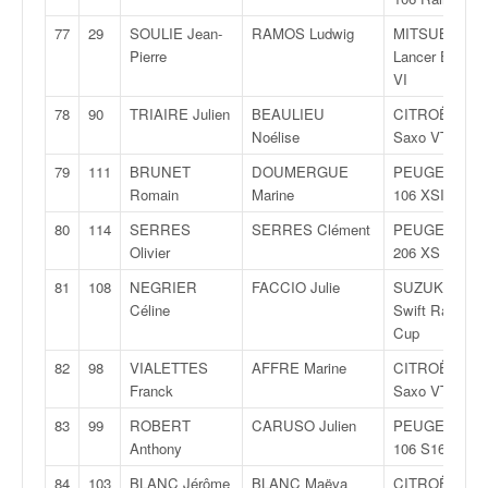
77
29
SOULIE Jean-
RAMOS Ludwig
MITSUBISHI
Pierre
Lancer Evo
VI
78
90
TRIAIRE Julien
BEAULIEU
CITROËN
Noélise
Saxo VTS
79
111
BRUNET
DOUMERGUE
PEUGEOT
Romain
Marine
106 XSI
80
114
SERRES
SERRES Clément
PEUGEOT
Olivier
206 XS
81
108
NEGRIER
FACCIO Julie
SUZUKI
Céline
Swift Rallye
Cup
82
98
VIALETTES
AFFRE Marine
CITROËN
Franck
Saxo VTS
83
99
ROBERT
CARUSO Julien
PEUGEOT
Anthony
106 S16
84
103
BLANC Jérôme
BLANC Maëva
CITROËN