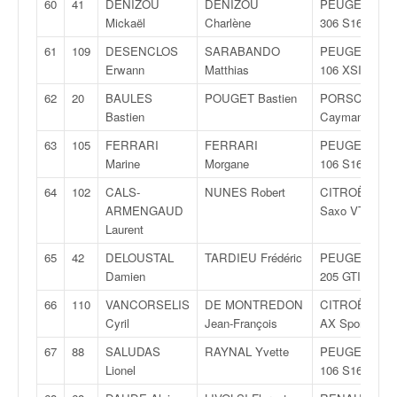
60
41
DENIZOU
DENIZOU
PEUGEOT
Mickaël
Charlène
306 S16
61
109
DESENCLOS
SARABANDO
PEUGEOT
Erwann
Matthias
106 XSI
62
20
BAULES
POUGET Bastien
PORSCHE
Bastien
Cayman
63
105
FERRARI
FERRARI
PEUGEOT
Marine
Morgane
106 S16
64
102
CALS-
NUNES Robert
CITROËN
ARMENGAUD
Saxo VTS
Laurent
65
42
DELOUSTAL
TARDIEU Frédéric
PEUGEOT
Damien
205 GTI
66
110
VANCORSELIS
DE MONTREDON
CITROËN
Cyril
Jean-François
AX Sport
67
88
SALUDAS
RAYNAL Yvette
PEUGEOT
Lionel
106 S16