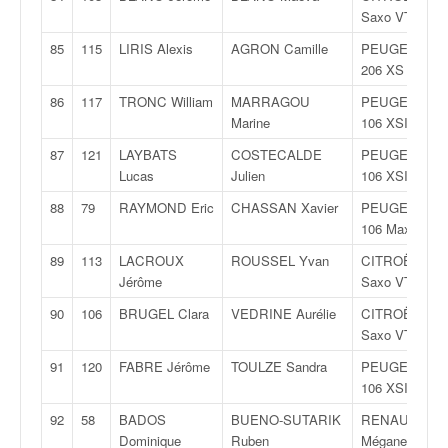
Saxo VTS
85
115
LIRIS Alexis
AGRON Camille
PEUGEOT
206 XS
86
117
TRONC William
MARRAGOU
PEUGEOT
Marine
106 XSI
87
121
LAYBATS
COSTECALDE
PEUGEOT
Lucas
Julien
106 XSI
88
79
RAYMOND Eric
CHASSAN Xavier
PEUGEOT
106 Maxi
89
113
LACROUX
ROUSSEL Yvan
CITROËN
Jérôme
Saxo VTS
90
106
BRUGEL Clara
VEDRINE Aurélie
CITROËN
Saxo VTS
91
120
FABRE Jérôme
TOULZE Sandra
PEUGEOT
106 XSI
92
58
BADOS
BUENO-SUTARIK
RENAULT
Dominique
Ruben
Mégane 16v