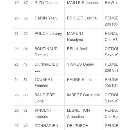
C
19
17
RIZO Thomas
MAILLE Stéphane
BMW 1.35 I
,
d
u
20
55
GARIN Yoan
BRICLOT Laëtitia
PEUGEOT
c
206 RC
h
21
25
PUECH Jérémy
MANENT
RENAULT
a
Roselyne
Clio R3
m
p
22
96
BOUTINAUD
BELIN Axel
CITROËN
i
Damien
Saxo VTS
o
23
48
DONNADIEU
VIGNES Daniel
PEUGEOT
n
Luc
208 VTI R2
n
a
24
51
TOUBERT
BEURE Emilie
PEUGEOT
t
Frédéric
206 RC
e
25
83
BAUDIERE
IMBERT Guillaume
CITROËN
t
Lionel
Saxo VTS
d
e
26
63
VINCENT
LEBRETTON
RENAULT
l
Frédéric
Amandine
Clio Ragnotti
a
27
49
DONNADIEU
DELPUECH
PEUGEOT
c