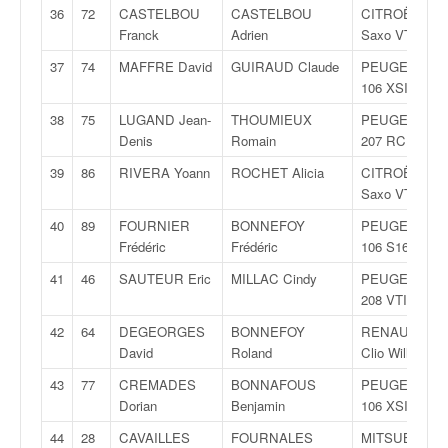
u
36
72
CASTELBOU
CASTELBOU
CITROËN
t
Franck
Adrien
Saxo VTS
e
37
74
MAFFRE David
GUIRAUD Claude
PEUGEOT
l
106 XSI
'
a
38
75
LUGAND Jean-
THOUMIEUX
PEUGEOT
c
Denis
Romain
207 RC
t
39
86
RIVERA Yoann
ROCHET Alicia
CITROËN
u
Saxo VTS
a
l
40
89
FOURNIER
BONNEFOY
PEUGEOT
i
Frédéric
Frédéric
106 S16
t
é
41
46
SAUTEUR Eric
MILLAC Cindy
PEUGEOT
d
208 VTI R2
e
42
64
DEGEORGES
BONNEFOY
RENAULT
l
David
Roland
Clio Williams
a
c
43
77
CREMADES
BONNAFOUS
PEUGEOT
o
Dorian
Benjamin
106 XSI
u
44
28
CAVAILLES
FOURNALES
MITSUBISHI