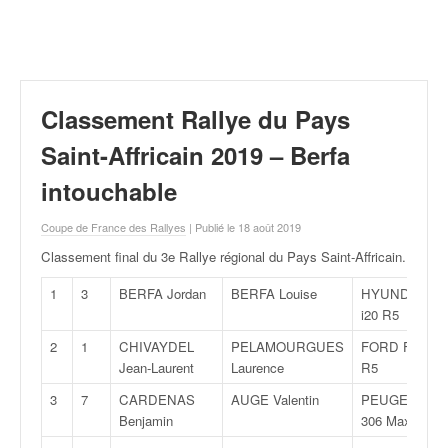
r
a
l
l
y
e
Classement Rallye du Pays
:
N
Saint-Affricain 2019 – Berfa
e
intouchable
w
s
Coupe de France des Rallyes
| Publié le 18 août 2019
,
r
Classement final du 3e Rallye régional du Pays Saint-Affricain
.
é
s
1
3
BERFA Jordan
BERFA Louise
HYUNDAI
u
i20 R5
l
2
1
CHIVAYDEL
PELAMOURGUES
FORD Fiesta
t
Jean-Laurent
Laurence
R5
a
t
3
7
CARDENAS
AUGE Valentin
PEUGEOT
s
Benjamin
306 Maxi
,