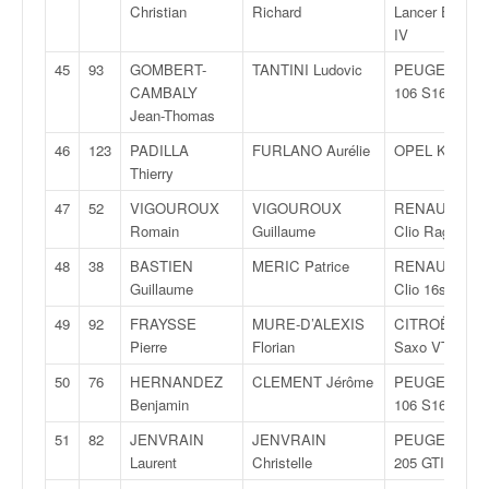
r
Christian
Richard
Lancer Evo
s
IV
e
d
45
93
GOMBERT-
TANTINI Ludovic
PEUGEOT
e
CAMBALY
106 S16
c
Jean-Thomas
ô
46
123
PADILLA
FURLANO Aurélie
OPEL Kadett
t
Thierry
e
e
47
52
VIGOUROUX
VIGOUROUX
RENAULT
t
Romain
Guillaume
Clio Ragnotti
d
48
38
BASTIEN
MERIC Patrice
RENAULT
u
Guillaume
Clio 16s
s
l
49
92
FRAYSSE
MURE-D’ALEXIS
CITROËN
a
Pierre
Florian
Saxo VTS
l
50
76
HERNANDEZ
CLEMENT Jérôme
PEUGEOT
o
Benjamin
106 S16
m
51
82
JENVRAIN
JENVRAIN
PEUGEOT
Laurent
Christelle
205 GTI