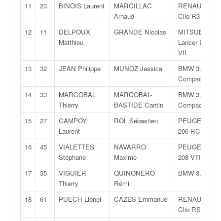
q
11
23
BINOIS Laurent
MARCILLAC
RENAULT
u
Arnaud
Clio R3
e
12
11
DELPOUX
GRANDE Nicolas
MITSUBISHI
r
Matthieu
Lancer Evo
a
VII
l
l
13
32
JEAN Philippe
MUNOZ Jessica
BMW 3.18 TI
y
Compact
e
14
33
MARCOBAL
MARCOBAL-
BMW 3.18 TI
d
Thierry
BASTIDE Cantin
Compact
u
W
15
27
CAMPOY
ROL Sébastien
PEUGEOT
R
Laurent
206 RC
C
16
45
VIALETTES
NAVARRO
PEUGEOT
,
Stéphane
Maxime
208 VTI R2
d
e
17
35
VIGUIER
QUINONERO
BMW 3.20 I
l
Thierry
Rémi
'
18
61
PUECH Lionel
CAZES Emmanuel
RENAULT
E
Clio RS
R