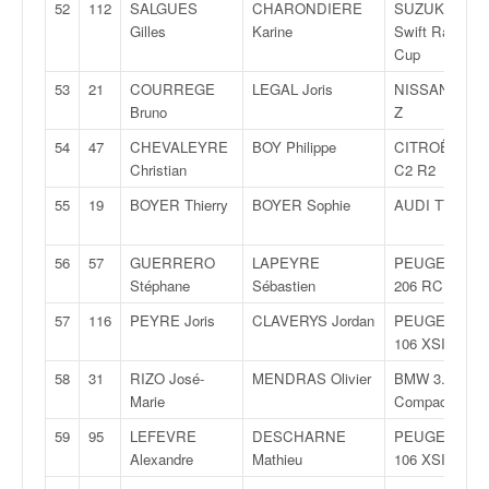
52
112
SALGUES
CHARONDIERE
SUZUKI
Gilles
Karine
Swift Rallye
Cup
53
21
COURREGE
LEGAL Joris
NISSAN 350
Bruno
Z
54
47
CHEVALEYRE
BOY Philippe
CITROËN
Christian
C2 R2
55
19
BOYER Thierry
BOYER Sophie
AUDI TT 180
56
57
GUERRERO
LAPEYRE
PEUGEOT
Stéphane
Sébastien
206 RC
57
116
PEYRE Joris
CLAVERYS Jordan
PEUGEOT
106 XSI
58
31
RIZO José-
MENDRAS Olivier
BMW 3.18 TI
Marie
Compact
59
95
LEFEVRE
DESCHARNE
PEUGEOT
Alexandre
Mathieu
106 XSI