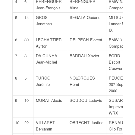
4
6
BERENGUER
BERENGUER
BMW 3.18 TI
v
Jean-François
Aline
Compact
i
d
5
14
GROS
SEGALA Océane
MITSUBISHI
é
Jonathan
Lancer Evo
o
IX
s
6
30
LECHARTIER
DELPECH Florent
BMW 3.18 TI
e
Ayrton
Compact
t
p
7
8
DA CUNHA
BARRAU Xavier
FORD
h
Jean-Michel
Escort
o
Cosworth
t
8
5
TURCO
NOLORGUES
PEUGEOT
o
Jérémie
Rémi
207 Super
s
2000
p
o
9
10
MURAT Alexis
BOUDOU Ludovic
SUBARU
u
Impreza
r
WRX
c
10
22
VILLARET
OBRECHT Justine
RENAULT
h
Benjamin
Clio R3
a