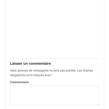
v
i
d
é
o
s
e
t
p
h
o
t
Laisser un commentaire
o
s
Votre adresse de messagerie ne sera pas publiée.
Les champs
p
obligatoires sont indiqués avec
*
o
Commentaire
u
r
c
h
a