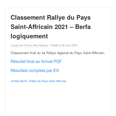
r
a
l
Classement Rallye du Pays
l
y
Saint-Affricain 2021 – Berfa
e
:
logiquement
N
e
Coupe de France des Rallyes
| Publié le 22 août 2021
w
Classement final du 4e Rallye régional du Pays Saint-Affricain
.
s
,
Résultat final au format PDF
r
Résultats complets par ES
é
s
u
Jordan Berfa
|
Rallye du Pays Saint-Affricain
l
t
a
t
s
,