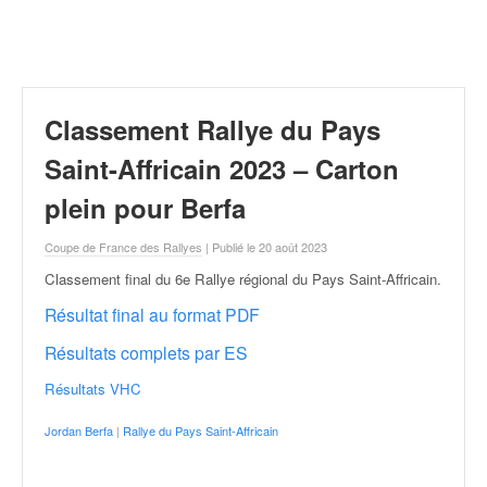
r
a
l
l
y
e
Classement Rallye du Pays
:
N
Saint-Affricain 2023 – Carton
e
plein pour Berfa
w
s
Coupe de France des Rallyes
| Publié le 20 août 2023
,
r
Classement final du 6e Rallye régional du Pays Saint-Affricain
.
é
Résultat final au format PDF
s
u
Résultats complets par ES
l
t
Résultats VHC
a
t
Jordan Berfa
|
Rallye du Pays Saint-Affricain
s
,