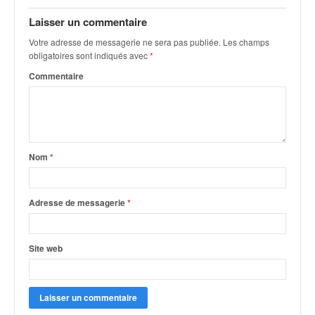
q
u
Laisser un commentaire
e
Votre adresse de messagerie ne sera pas publiée.
Les champs
r
obligatoires sont indiqués avec
*
a
Commentaire
l
l
y
e
d
u
Nom
*
W
R
C
Adresse de messagerie
*
,
d
e
Site web
l
'
E
R