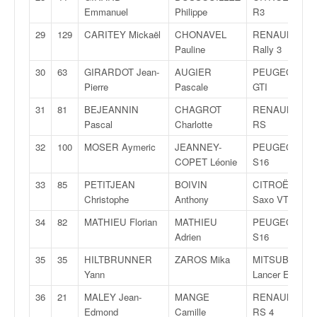
o
Emmanuel
Philippe
R3
u
29
129
CARITEY Mickaël
CHONAVEL
RENAULT Clio
p
Pauline
Rally 3
e
d
30
63
GIRARDOT Jean-
AUGIER
PEUGEOT 205
e
Pierre
Pascale
GTI
F
31
81
BEJEANNIN
CHAGROT
RENAULT Clio
r
Pascal
Charlotte
RS
a
n
32
100
MOSER Aymeric
JEANNEY-
PEUGEOT 106
c
COPET Léonie
S16
e
33
85
PETITJEAN
BOIVIN
CITROËN
e
Christophe
Anthony
Saxo VTS
t
a
34
82
MATHIEU Florian
MATHIEU
PEUGEOT 106
u
Adrien
S16
s
35
35
HILTBRUNNER
ZAROS Mika
MITSUBISHI
s
Yann
Lancer Evo IX
i
t
36
21
MALEY Jean-
MANGE
RENAULT Clio
o
Edmond
Camille
RS 4