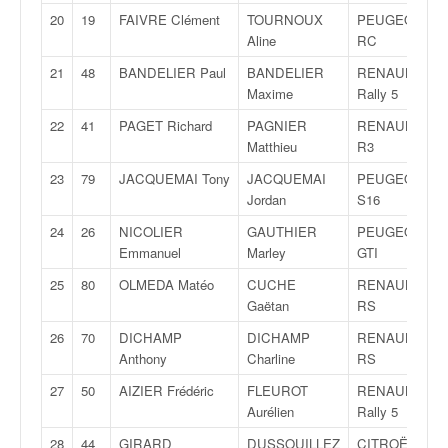
C
,
20
19
FAIVRE Clément
TOURNOUX
PEUGEOT 207
d
Aline
RC
u
21
48
BANDELIER Paul
BANDELIER
RENAULT Clio
c
Maxime
Rally 5
h
a
22
41
PAGET Richard
PAGNIER
RENAULT Clio
m
Matthieu
R3
p
23
79
JACQUEMAI Tony
JACQUEMAI
PEUGEOT 306
i
Jordan
S16
o
n
24
26
NICOLIER
GAUTHIER
PEUGEOT 205
n
Emmanuel
Marley
GTI
a
25
80
OLMEDA Matéo
CUCHE
RENAULT Clio
t
Gaëtan
RS
e
t
26
70
DICHAMP
DICHAMP
RENAULT Clio
d
Anthony
Charline
RS
e
27
50
AIZIER Frédéric
FLEUROT
RENAULT Clio
l
Aurélien
Rally 5
a
c
28
44
GIRARD
DUSSOUILLEZ
CITROËN DS3