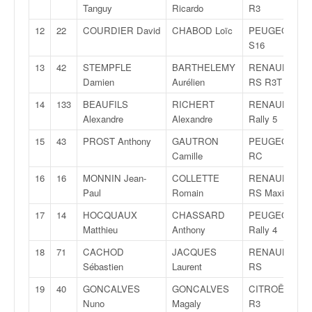
q
Tanguy
Ricardo
R3
u
12
22
COURDIER David
CHABOD Loïc
PEUGEOT 206
e
S16
r
a
13
42
STEMPFLE
BARTHELEMY
RENAULT Clio
l
Damien
Aurélien
RS R3T
l
14
133
BEAUFILS
RICHERT
RENAULT Clio
y
Alexandre
Alexandre
Rally 5
e
d
15
43
PROST Anthony
GAUTRON
PEUGEOT 207
u
Camille
RC
W
16
16
MONNIN Jean-
COLLETTE
RENAULT Clio
R
Paul
Romain
RS Maxi
C
,
17
14
HOCQUAUX
CHASSARD
PEUGEOT 208
d
Matthieu
Anthony
Rally 4
e
18
71
CACHOD
JACQUES
RENAULT Clio
l
Sébastien
Laurent
RS
'
E
19
40
GONCALVES
GONCALVES
CITROËN DS3
R
Nuno
Magaly
R3