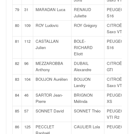
79
31
MARADAN Luca
RENAUD
PEUGEOT 206
Juliette
S16
80
109
ROY Ludovic
ROY Grégory
CITROËN
Saxo VTS
81
112
CASTALLAN
BOLE-
PEUGEOT 106
Julien
RICHARD
S16
Eliott
82
96
MEZZAROBBA
DUBAIL
CITROËN AX
Anthony
Alexandre
GTI
83
104
BOUJON Aurélien
BOUJON
CITROËN
Landry
Saxo VTS
84
46
SARTOR Jean-
BRIGNON
PEUGEOT 206
Pierre
Mélinda
XS
85
57
SONNET David
SONNET Théo
PEUGEOT 208
VTI R2
86
125
PECCLET
CAULIER Lola
PEUGEOT 205
Raphaël