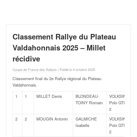
r
a
l
l
y
e
Classement Rallye du Plateau
:
N
Valdahonnais 2025 – Millet
e
récidive
w
s
Coupe de France des Rallyes
| Publié le 4 octobre 2025
,
r
Classement final du 2e Rallye régional du Plateau
é
Valdahonnais
.
s
u
1
1
MILLET Denis
BLONDEAU-
VOLKSWAGEN
l
TOINY Romain
Polo GTI Rally
t
2
a
2
2
MOUGIN Antonin
GALMICHE
VOLKSWAGEN
t
Isabelle
Polo GTI Rally
s
2
,