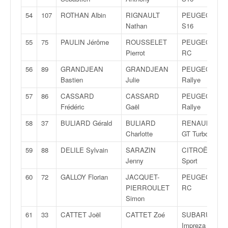
54
107
ROTHAN Albin
RIGNAULT
PEUGEOT 106
Nathan
S16
55
75
PAULIN Jérôme
ROUSSELET
PEUGEOT 206
Pierrot
RC
56
89
GRANDJEAN
GRANDJEAN
PEUGEOT 205
Bastien
Julie
Rallye
57
86
CASSARD
CASSARD
PEUGEOT 205
Frédéric
Gaël
Rallye
58
37
BULIARD Gérald
BULIARD
RENAULT R5
Charlotte
GT Turbo
59
88
DELILE Sylvain
SARAZIN
CITROËN AX
Jenny
Sport
60
72
GALLOY Florian
JACQUET-
PEUGEOT 206
PIERROULET
RC
Simon
61
33
CATTET Joël
CATTET Zoé
SUBARU
Impreza WRX