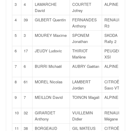
v
3
4
LAMARCHE
COURTET
ALPINE A110
i
David
Jofrey
d
4
39
GILBERT Quentin
FERNANDES
RENAULT Clio
é
Anthony
R3
o
s
5
3
MOUREY Maxime
SPONEM
SKODA Fabia
e
Jonathan
Rally 2
t
6
17
JEUDY Ludovic
THIRIOT
PEUGEOT 307
p
Marlène
XSI
h
o
7
6
BURRI Michaël
AUBRY Gaëtan
ALPINE A110
t
o
8
61
MOREL Nicolas
LAMBERT
CITROËN
s
Jordan
Saxo VTS
p
o
9
7
MEILLON David
TOINON Magali
ALPINE A110
u
r
10
32
GIRARDET
VUILLEMIN
RENAULT
c
Anthony
Didier
Mégane RS
h
a
11
38
BORGEAUD
GIL MATEUS
CITROËN DS3