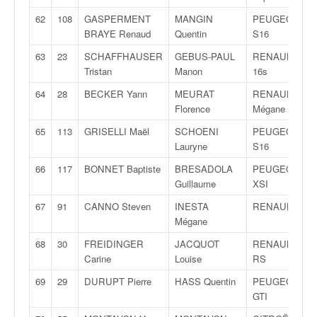
62
108
GASPERMENT
MANGIN
PEUGEOT 106
BRAYE Renaud
Quentin
S16
63
23
SCHAFFHAUSER
GEBUS-PAUL
RENAULT R19
Tristan
Manon
16s
64
28
BECKER Yann
MEURAT
RENAULT
Florence
Mégane Coupé
65
113
GRISELLI Maël
SCHOENI
PEUGEOT 106
Lauryne
S16
66
117
BONNET Baptiste
BRESADOLA
PEUGEOT 106
Guillaume
XSI
67
91
CANNO Steven
INESTA
RENAULT Clio
Mégane
68
30
FREIDINGER
JACQUOT
RENAULT Clio
Carine
Louise
RS
69
29
DURUPT Pierre
HASS Quentin
PEUGEOT 205
GTI