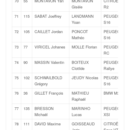
70
55
MONTAVON Yan
MONTAVON
CITROËN C2
Gisèle
R2
71
115
SABAT Joeffrey
LANDMANN
PEUGEOT 106
Yoan
S16
72
105
CAILLET Jordan
PONCOT
PEUGEOT 106
Mathéo
S16
73
77
VIRICEL Johanes
MOLLE Florian
PEUGEOT 206
RC
74
90
MASSIN Valentin
BOITEUX
PEUGEOT 106
Clotilde
Rallye
75
102
SCHWAILBOLD
JEUDY Nicolas
PEUGEOT 106
Grégory
S16
76
36
GILLET François
MATHIEU
BMW M3
Raphaël
77
135
BRESSON
MARINHO
PEUGEOT 106
Michaël
Lucas
XSI
78
111
DAVID Maxime
GOISSEAUD
CITROËN
Joris
Saxo VTS