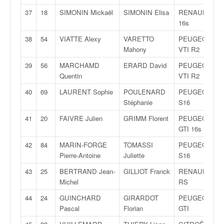
u
37
18
SIMONIN Mickaël
SIMONIN Elisa
RENAULT Clio
t
16s
e
l
38
54
VIATTE Alexy
VARETTO
PEUGEOT 208
'
Mahony
VTI R2
a
39
56
MARCHAMD
ERARD David
PEUGEOT 208
c
Quentin
VTI R2
t
u
40
69
LAURENT Sophie
POULENARD
PEUGEOT 306
a
Stéphanie
S16
l
i
41
20
FAIVRE Julien
GRIMM Florent
PEUGEOT 309
t
GTI 16s
é
42
84
MARIN-FORGE
TOMASSI
PEUGEOT 106
d
Pierre-Antoine
Juliette
S16
e
l
43
25
BERTRAND Jean-
GILLIOT Franck
RENAULT Clio
a
Michel
RS
c
44
24
GUINCHARD
GIRARDOT
PEUGEOT 205
o
Pascal
Florian
GTI
u