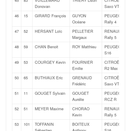
r
45
83
VUILLEMARD
THIERY Lison
CITROËN
s
Donovan
Saxo VTS
e
46
15
GIRARD François
GUYON
PEUGEOT 208
d
Océane
Rally 4
e
c
47
52
HERSANT Loïc
PELLETIER
RENAULT Clio
ô
Margaux
Rally 5
t
48
59
CHAN Benoit
ROY Matthieu
PEUGEOT 106
e
S16
e
t
49
53
COURGEY Kevin
FOURNIER
CITROËN C2
d
Emilie
R2 Max
u
50
65
BUTHIAUX Eric
GRENAUD
CITROËN
s
Frédéric
Saxo VTS
l
a
51
11
GOUGET Sylvain
GOUGET
PEUGEOT
l
Aurélie
RCZ R
o
52
51
MEYER Maxime
CHORAO
RENAULT Clio
m
Kevin
Rally 5
53
101
TOFFANIN
BOITEUX
PEUGEOT 106
Sébastien
Anthony
S16