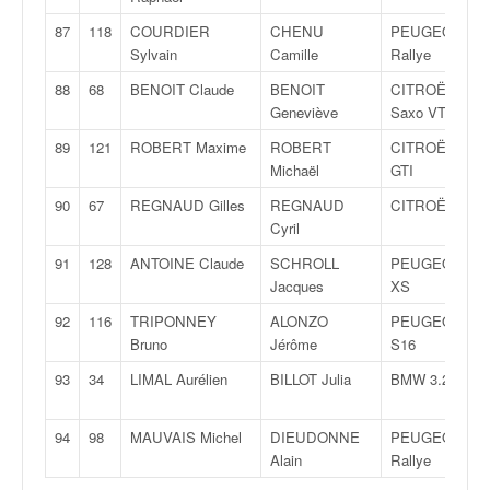
87
118
COURDIER
CHENU
PEUGEOT 106
Sylvain
Camille
Rallye
88
68
BENOIT Claude
BENOIT
CITROËN
Geneviève
Saxo VTS
89
121
ROBERT Maxime
ROBERT
CITROËN AX
Michaël
GTI
90
67
REGNAUD Gilles
REGNAUD
CITROËN DS3
Cyril
91
128
ANTOINE Claude
SCHROLL
PEUGEOT 206
Jacques
XS
92
116
TRIPONNEY
ALONZO
PEUGEOT 106
Bruno
Jérôme
S16
93
34
LIMAL Aurélien
BILLOT Julia
BMW 3.25 I
94
98
MAUVAIS Michel
DIEUDONNE
PEUGEOT 205
Alain
Rallye