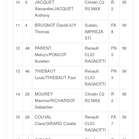
q
10
5
JACQUET
Citroën C2
R
55:30,3
u
Alexandre/JACQUET
R2 MAX
2
e
Anthony
r
11
4
BRUGNOT David/JUY
Subaru
FA
56:02,5
a
Thomas
IMPREZA
8
l
STI
l
y
12
48
PARENT
Renault
FN
56:21,6
e
Melvyn/PONCOT
CLIO
3
d
Aurelien
RAGNOTTI
u
13
46
THIEBAUT
Renault
FN
56:21,9
W
Louis/THIEBAUT Paul
CLIO
3
R
RAGNOTTI
C
,
14
25
MOUREY
Citroën C2
R
56:43,4
d
Maxime/RICHARDOT
R2 MAX
2
e
Sebastien
l
15
29
COUVAL
Renault
FA
56:54,3
'
Clara/GIRARD Coralie
CLIO
7
E
RAGNOTTI
R