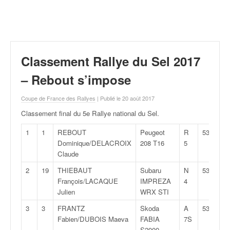
r
a
l
l
y
e
Classement Rallye du Sel 2017
:
N
– Rebout s’impose
e
w
Coupe de France des Rallyes
| Publié le 20 août 2017
s
Classement final du 5e Rallye national du Sel
.
,
r
1
1
REBOUT
Peugeot
R
53:11,5
é
Dominique/DELACROIX
208 T16
5
s
Claude
u
2
19
THIEBAUT
Subaru
N
53:43,6
l
François/LACAQUE
IMPREZA
4
t
Julien
WRX STI
a
t
3
3
FRANTZ
Skoda
A
53:44,4
s
Fabien/DUBOIS Maeva
FABIA
7S
,
S2000