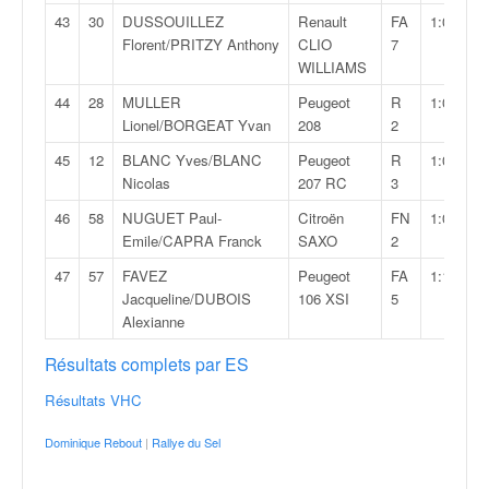
43
30
DUSSOUILLEZ
Renault
FA
1:04:04,5
Florent/PRITZY Anthony
CLIO
7
WILLIAMS
44
28
MULLER
Peugeot
R
1:04:18,4
Lionel/BORGEAT Yvan
208
2
45
12
BLANC Yves/BLANC
Peugeot
R
1:04:49,4
Nicolas
207 RC
3
46
58
NUGUET Paul-
Citroën
FN
1:04:54,8
Emile/CAPRA Franck
SAXO
2
47
57
FAVEZ
Peugeot
FA
1:19:48,8
Jacqueline/DUBOIS
106 XSI
5
Alexianne
Résultats complets par ES
Résultats VHC
Dominique Rebout
|
Rallye du Sel