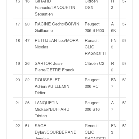
C
16
16
GIRARD
Citroën
R
57:11,8
,
Francois/LANQUETIN
DS3
3
d
Sebastien
u
17
20
RACINE Cedric/BOIVIN
Peugeot
A
57:20,9
c
Guillaume
206 S1600
6K
h
a
18
47
PETITJEAN Leo/MORA
Renault
FN
57:22,7
m
Nicolas
CLIO
3
p
RAGNOTTI
i
19
26
SARTOR Jean-
Citroën C2
R
57:32,9
o
Pierre/CETRE Franck
2
n
n
20
32
ROUSSELET
Peugeot
FA
58:11,2
a
Adrien/VUILLEMIN
206 RC
7
t
Didier
e
21
36
LANQUETIN
Peugeot
A
58:12,2
t
Mickael/BUFFARD
306 S16
7
d
Tristan
e
l
22
51
SAGE
Renault
FN
58:24,2
a
Dylan/COURBERAND
CLIO
3
c
Jessica
RAGNOTTI