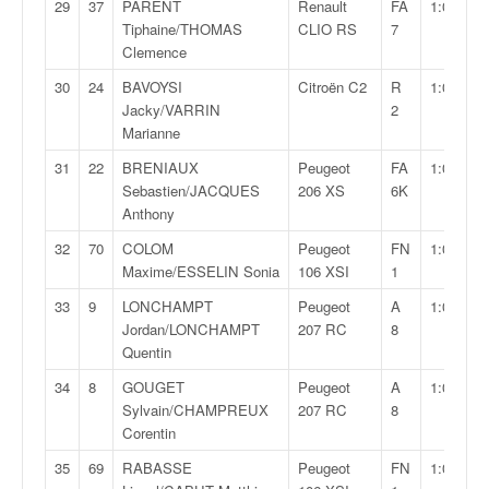
u
29
37
PARENT
Renault
FA
1:00:37,4
t
Tiphaine/THOMAS
CLIO RS
7
e
Clemence
l
30
24
BAVOYSI
Citroën C2
R
1:00:41,7
'
Jacky/VARRIN
2
a
Marianne
c
t
31
22
BRENIAUX
Peugeot
FA
1:00:45,9
u
Sebastien/JACQUES
206 XS
6K
a
Anthony
l
32
70
COLOM
Peugeot
FN
1:00:58,2
i
Maxime/ESSELIN Sonia
106 XSI
1
t
é
33
9
LONCHAMPT
Peugeot
A
1:00:59,3
d
Jordan/LONCHAMPT
207 RC
8
e
Quentin
l
34
8
GOUGET
Peugeot
A
1:01:05,4
a
Sylvain/CHAMPREUX
207 RC
8
c
Corentin
o
u
35
69
RABASSE
Peugeot
FN
1:01:08,2