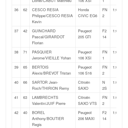
r
Lionel/CABUT Matthieu
106 XSI
1
s
36
62
CESCO RESIA
Honda
FN
1:01:08,5
e
Philippe/CESCO RESIA
CIVIC EG6
2
d
Kevin
e
c
37
42
GUINCHARD
Peugeot
F2
1:01:19,0
ô
Pascal/GIRARDOT
205 GTI
14
t
Florian
e
38
71
PASQUIER
Peugeot
FN
1:01:36,4
e
Jerome/VIEILLE Yohan
106 XSI
1
t
d
39
65
BERTOIS
Peugeot
FN
1:02:06,5
u
Alexis/BREVOT Tristan
106 S16
2
s
40
66
SARTOR Jean-
Citroën
N
1:02:19,9
l
Roch/THIRION Remy
SAXO
2S
a
l
41
63
LAMBRECHTS
Citroën
FN
1:02:22,3
o
Valentin/JUIF Pierre
SAXO VTS
2
m
42
40
BOREL
Peugeot
F2
1:03:26,5
Anthony/BOUTIER
206 MAXI
14
Regis