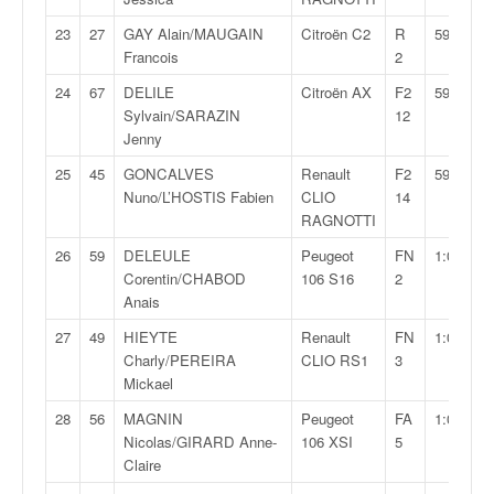
o
23
27
GAY Alain/MAUGAIN
Citroën C2
R
59:06,8
u
Francois
2
p
e
24
67
DELILE
Citroën AX
F2
59:09,7
d
Sylvain/SARAZIN
12
e
Jenny
F
25
45
GONCALVES
Renault
F2
59:45,4
r
Nuno/L’HOSTIS Fabien
CLIO
14
a
RAGNOTTI
n
c
26
59
DELEULE
Peugeot
FN
1:00:10,0
e
Corentin/CHABOD
106 S16
2
e
Anais
t
27
49
HIEYTE
Renault
FN
1:00:33,4
a
Charly/PEREIRA
CLIO RS1
3
u
Mickael
s
s
28
56
MAGNIN
Peugeot
FA
1:00:35,9
i
Nicolas/GIRARD Anne-
106 XSI
5
t
Claire
o