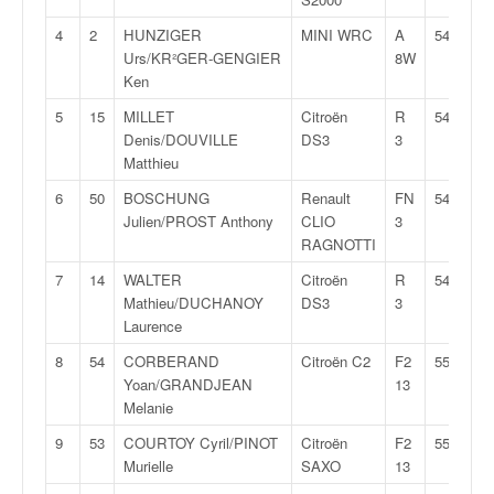
v
4
2
HUNZIGER
MINI WRC
A
54:03,9
i
Urs/KR²GER-GENGIER
8W
d
Ken
é
o
5
15
MILLET
Citroën
R
54:20,8
s
Denis/DOUVILLE
DS3
3
e
Matthieu
t
6
50
BOSCHUNG
Renault
FN
54:44,3
p
Julien/PROST Anthony
CLIO
3
h
RAGNOTTI
o
t
7
14
WALTER
Citroën
R
54:48,9
o
Mathieu/DUCHANOY
DS3
3
s
Laurence
p
o
8
54
CORBERAND
Citroën C2
F2
55:01,9
u
Yoan/GRANDJEAN
13
r
Melanie
c
9
53
COURTOY Cyril/PINOT
Citroën
F2
55:28,8
h
Murielle
SAXO
13
a