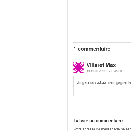
q
u
e
r
a
l
l
y
1 commentaire
e
d
u
Villaret Max
W
19 mars 2019 17 h 38 min
R
C
Un gars du sud,qui vient gagner le T
,
d
e
l
'
E
Laisser un commentaire
R
Votre adresse de messagerie ne ser