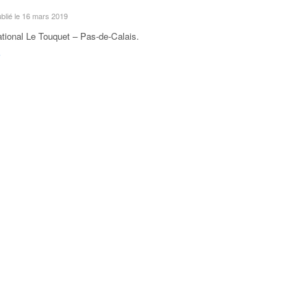
ublié le 16 mars 2019
ational Le Touquet – Pas-de-Calais
.
F