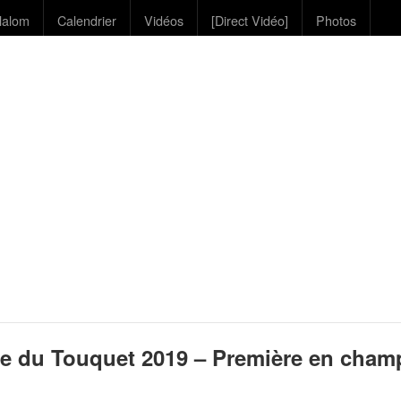
lalom
Calendrier
Vidéos
[Direct Vidéo]
Photos
e du Touquet 2019 – Première en cham