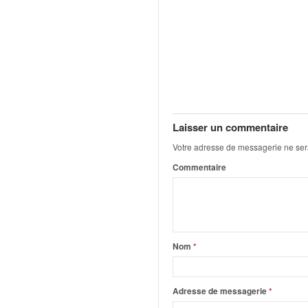
q
u
e
r
a
l
l
y
e
Laisser un commentaire
d
Votre adresse de messagerie ne ser
u
W
Commentaire
R
C
,
d
e
Nom
*
l
'
E
Adresse de messagerie
*
R