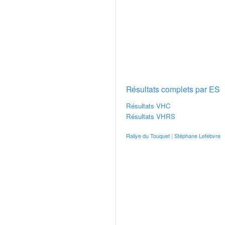
v
i
d
é
o
s
e
t
Résultats complets par ES
p
h
Résultats VHC
o
Résultats VHRS
t
o
Rallye du Touquet
|
Stéphane Lefebvre
s
p
o
u
r
c
h
a