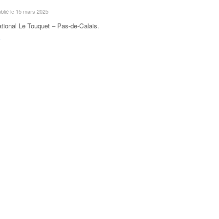
ublié le 15 mars 2025
ational Le Touquet – Pas-de-Calais
.
F