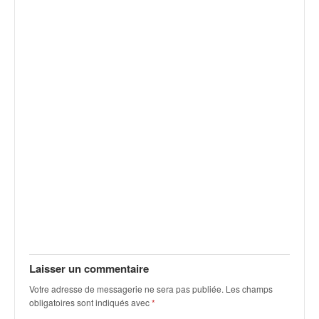
v
i
d
é
o
s
e
t
p
h
o
t
o
s
p
o
u
r
Laisser un commentaire
c
Votre adresse de messagerie ne sera pas publiée.
Les champs
h
obligatoires sont indiqués avec
*
a