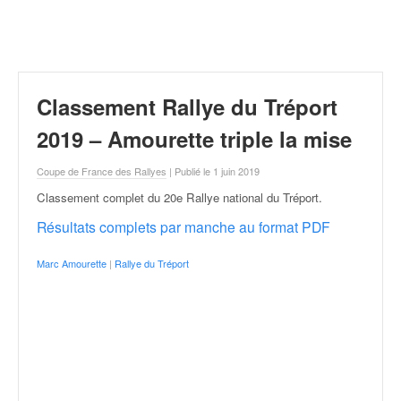
r
a
l
l
y
e
Classement Rallye du Tréport
:
N
2019 – Amourette triple la mise
e
w
Coupe de France des Rallyes
| Publié le 1 juin 2019
s
Classement complet du 20e Rallye national du Tréport
.
,
r
Résultats complets par manche au format PDF
é
s
Marc Amourette
|
Rallye du Tréport
u
l
t
a
t
s
,