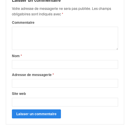
Laisser un commentaire
q
u
Votre adresse de messagerie ne sera pas publiée.
Les champs
e
obligatoires sont indiqués avec
*
r
Commentaire
a
l
l
y
e
Nom
*
d
u
W
R
Adresse de messagerie
*
C
,
d
Site web
e
l
'
E
R