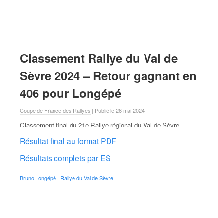
r
a
l
l
y
e
Classement Rallye du Val de
:
N
Sèvre 2024 – Retour gagnant en
e
406 pour Longépé
w
s
Coupe de France des Rallyes
| Publié le 26 mai 2024
,
r
Classement final du 21e Rallye régional du Val de Sèvre
.
é
Résultat final au format PDF
s
u
Résultats complets par ES
l
t
Bruno Longépé
|
Rallye du Val de Sèvre
a
t
s
,