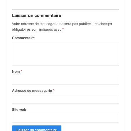
q
u
e
Laisser un commentaire
r
Votre adresse de messagerie ne sera pas publiée.
Les champs
a
obligatoires sont indiqués avec
*
l
Commentaire
l
y
e
d
u
W
Nom
*
R
C
,
Adresse de messagerie
*
d
e
l
Site web
'
E
R