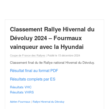
r
a
l
l
y
e
Classement Rallye Hivernal du
:
N
Dévoluy 2024 – Fourmaux
e
vainqueur avec la Hyundai
w
s
Coupe de France des Rallyes
| Publié le 15 décembre 2024
,
r
Classement final du 9e Rallye national Hivernal du Dévoluy
.
é
Résultat final au format PDF
s
u
Résultats complets par ES
l
t
Résultats VHC
a
Résultats VHRS
t
s
Adrien Fourmaux
|
Rallye Hivernal du Dévoluy
,