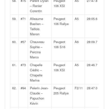
58.
#75
Parent Dylan
Peugeot
A5
27:47.8
– Renier
106 XSI
Corentin
59.
#71
Alleaume
Peugeot
A5
28:05.6
Bastien –
106 Rallye
Taillois
Manon
60.
#57
Chauveau
Peugeot
A6
28:09.7
Sophie –
106 S16
Percina
Marco
61.
#73
Chapelle
Peugeot
A5
28:46.7
Cédric –
106 XSI
Chapelle
Marina
62.
#94
Pelerin Jean-
Peugeot
F2/11
28:47.0
Claude –
205 Rallye
Papuchon
Kévin