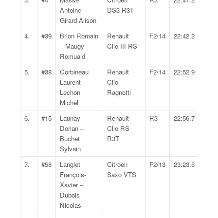
v
Antoine –
DS3 R3T
i
Girard Alison
d
4.
#39
Brion Romain
Renault
F2/14
22:42.2
é
– Maugy
Clio III RS
o
Romuald
s
e
5.
#38
Corbineau
Renault
F2/14
22:52.9
t
Laurent –
Clio
p
Lechon
Ragnotti
h
Michel
o
6.
#15
Launay
Renault
R3
22:56.7
t
Dorian –
Clio RS
o
Buchet
R3T
s
Sylvain
p
o
7.
#58
Langlet
Citroën
F2/13
23:23.5
u
François-
Saxo VTS
r
Xavier –
c
Dubois
h
Nicolas
a