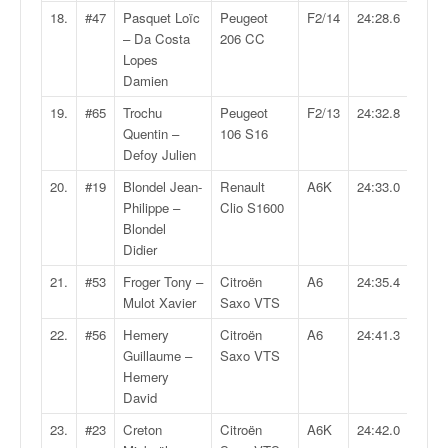
o
18.
#47
Pasquet Loïc
Peugeot
F2/14
24:28.6
u
– Da Costa
206 CC
p
Lopes
e
Damien
d
19.
#65
Trochu
Peugeot
F2/13
24:32.8
e
Quentin –
106 S16
F
Defoy Julien
r
a
20.
#19
Blondel Jean-
Renault
A6K
24:33.0
n
Philippe –
Clio S1600
c
Blondel
e
Didier
e
21.
#53
Froger Tony –
Citroën
A6
24:35.4
t
Mulot Xavier
Saxo VTS
a
u
22.
#56
Hemery
Citroën
A6
24:41.3
s
Guillaume –
Saxo VTS
s
Hemery
i
David
t
23.
#23
Creton
Citroën
A6K
24:42.0
o