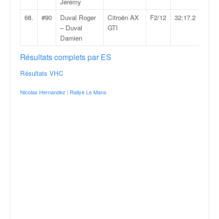
Jérémy
68.
#90
Duval Roger
Citroën AX
F2/12
32:17.2
– Duval
GTI
Damien
Résultats complets par ES
Résultats VHC
Nicolas Hernandez
|
Rallye Le Mans