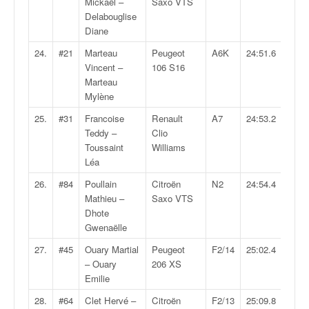
Mickaël –
Saxo VTS
u
Delabouglise
t
Diane
e
l
24.
#21
Marteau
Peugeot
A6K
24:51.6
'
Vincent –
106 S16
a
Marteau
c
Mylène
t
25.
#31
Francoise
Renault
A7
24:53.2
u
Teddy –
Clio
a
Toussaint
Williams
l
Léa
i
t
26.
#84
Poullain
Citroën
N2
24:54.4
é
Mathieu –
Saxo VTS
d
Dhote
e
Gwenaëlle
l
27.
#45
Ouary Martial
Peugeot
F2/14
25:02.4
a
– Ouary
206 XS
c
Emilie
o
u
28.
#64
Clet Hervé –
Citroën
F2/13
25:09.8