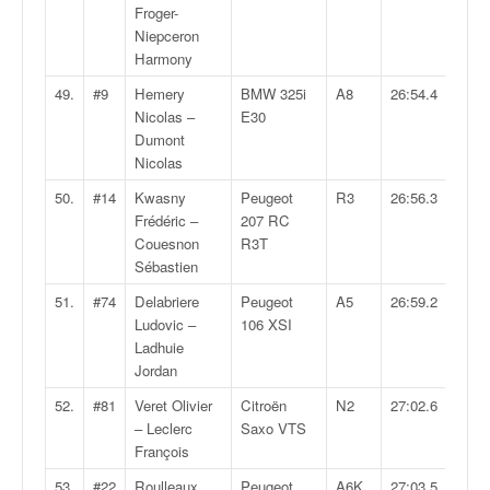
Froger-
Niepceron
Harmony
49.
#9
Hemery
BMW 325i
A8
26:54.4
Nicolas –
E30
Dumont
Nicolas
50.
#14
Kwasny
Peugeot
R3
26:56.3
Frédéric –
207 RC
Couesnon
R3T
Sébastien
51.
#74
Delabriere
Peugeot
A5
26:59.2
Ludovic –
106 XSI
Ladhuie
Jordan
52.
#81
Veret Olivier
Citroën
N2
27:02.6
– Leclerc
Saxo VTS
François
53.
#22
Roulleaux
Peugeot
A6K
27:03.5