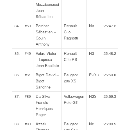
Mozziconacci
Jean-
Sébastien
34.
#50
Porcher
Renault
N3
25:47.2
Sébastien –
Clio
Gouin
Ragnotti
Anthony
35.
#49
Vabre Victor
Renault
N3
25:48.2
– Leproux
Clio RS
Jean-Baptiste
36.
#61
Bigot David –
Peugeot
F2/13
25:59.0
Bigot
206 XS
Sandrine
37.
#89
Da Silva
Volkswagen
N2S
25:59.3
Francis –
Polo GTi
Henriques
Roger
38.
#83
Azzali
Peugeot
N2
26:00.5
Thomas –
106 S16