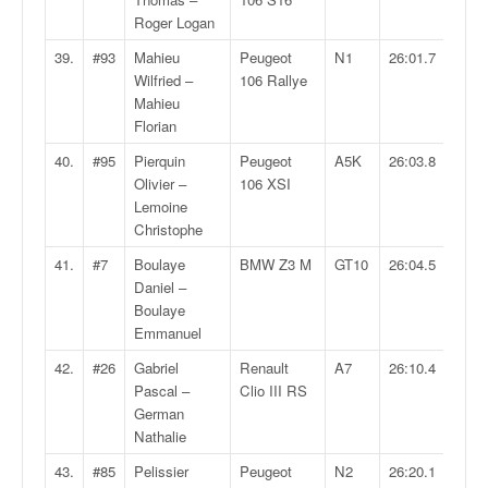
Roger Logan
39.
#93
Mahieu
Peugeot
N1
26:01.7
Wilfried –
106 Rallye
Mahieu
Florian
40.
#95
Pierquin
Peugeot
A5K
26:03.8
Olivier –
106 XSI
Lemoine
Christophe
41.
#7
Boulaye
BMW Z3 M
GT10
26:04.5
Daniel –
Boulaye
Emmanuel
42.
#26
Gabriel
Renault
A7
26:10.4
Pascal –
Clio III RS
German
Nathalie
43.
#85
Pelissier
Peugeot
N2
26:20.1