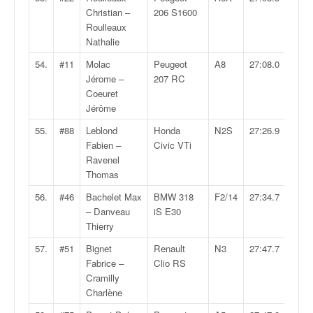
Christian –
206 S1600
Roulleaux
Nathalie
54.
#11
Molac
Peugeot
A8
27:08.0
Jérome –
207 RC
Coeuret
Jérôme
55.
#88
Leblond
Honda
N2S
27:26.9
Fabien –
Civic VTi
Ravenel
Thomas
56.
#46
Bachelet Max
BMW 318
F2/14
27:34.7
– Danveau
iS E30
Thierry
57.
#51
Bignet
Renault
N3
27:47.7
Fabrice –
Clio RS
Cramilly
Charlène