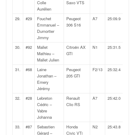
r
Colle
Saxo VTS
s
Aurélien
e
d
29.
#29
Fouchet
Peugeot
A7
25:09.9
e
Emmanuel –
306 S16
c
Dumortier
ô
Jimmy
t
30.
#92
Mallet
Citroën AX
N1
25:31.5
e
Mathieu –
GTI
e
Mallet Julien
t
d
31.
#68
Laine
Peugeot
F2/13
25:32.4
u
Jonathan –
205 GTI
s
Emery
l
Jérémy
a
32.
#28
Lebreton
Renault
A7
25:42.0
l
Cédric –
Clio RS
o
Vabre
m
Johanna
33.
#87
Sebastien
Honda
N2
25:43.8
Gérard –
Civic VTi