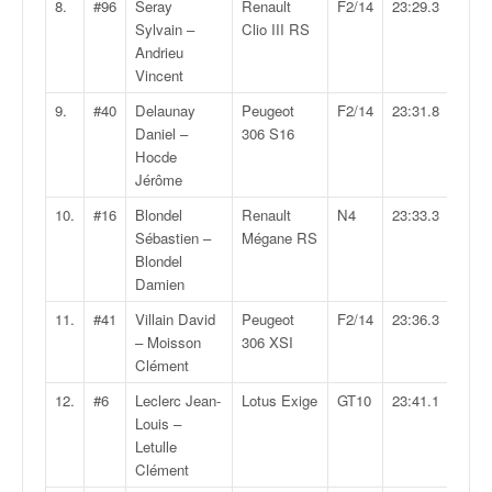
q
8.
#96
Seray
Renault
F2/14
23:29.3
u
Sylvain –
Clio III RS
e
Andrieu
r
Vincent
a
9.
#40
Delaunay
Peugeot
F2/14
23:31.8
l
Daniel –
306 S16
l
Hocde
y
Jérôme
e
d
10.
#16
Blondel
Renault
N4
23:33.3
u
Sébastien –
Mégane RS
W
Blondel
R
Damien
C
11.
#41
Villain David
Peugeot
F2/14
23:36.3
,
– Moisson
306 XSI
d
Clément
e
l
12.
#6
Leclerc Jean-
Lotus Exige
GT10
23:41.1
'
Louis –
E
Letulle
R
Clément