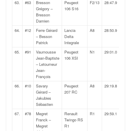
63.
#63
Bresson
Peugeot
F2/13
28:47.9
Grégory –
106 S16
Bresson
Damien
64.
#12
Ferre Gérard
Lancia
A8
28:50.9
– Besson
Delta
Patrick
Integrale
65.
#91
Vaumousse
Peugeot
N1
29:01.0
Jean-Baptiste
106 XSI
– Letourneur
Jean-
François
66.
#10
Savary
Peugeot
A8
29:19.8
Gérard –
207 RC
Jakubies
Sébastien
67.
#78
Megret
Renault
R1
29:59.1
Franck –
Twingo RS
Megret
R1