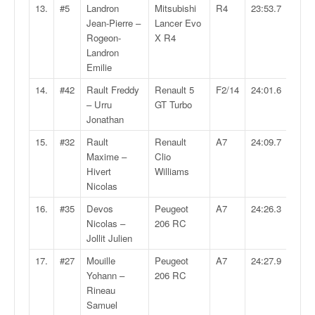
C
13.
#5
Landron
Mitsubishi
R4
23:53.7
,
Jean-Pierre –
Lancer Evo
d
Rogeon-
X R4
u
Landron
c
Emilie
h
a
14.
#42
Rault Freddy
Renault 5
F2/14
24:01.6
m
– Urru
GT Turbo
p
Jonathan
i
15.
#32
Rault
Renault
A7
24:09.7
o
Maxime –
Clio
n
Hivert
Williams
n
Nicolas
a
t
16.
#35
Devos
Peugeot
A7
24:26.3
e
Nicolas –
206 RC
t
Jollit Julien
d
17.
#27
Mouille
Peugeot
A7
24:27.9
e
Yohann –
206 RC
l
Rineau
a
Samuel
c