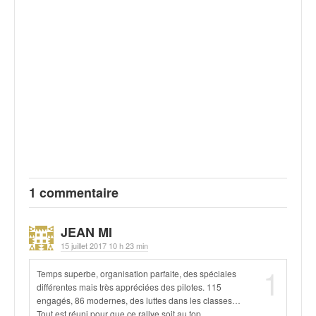
1 commentaire
JEAN MI
15 juillet 2017 10 h 23 min
1
Temps superbe, organisation parfaite, des spéciales
différentes mais très appréciées des pilotes. 115
engagés, 86 modernes, des luttes dans les classes…
Tout est réuni pour que ce rallye soit au top.