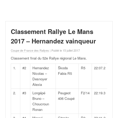
r
a
l
l
y
e
Classement Rallye Le Mans
:
N
2017 – Hernandez vainqueur
e
w
Coupe de France des Rallyes
| Publié le 15 juillet 2017
s
Classement final du 52e Rallye régional Le Mans
.
,
r
1.
#2
Hernandez
Škoda
R5
22:07.2
é
Nicolas –
Fabia R5
s
Desnoyer
u
Alexia
l
2.
#3
Longépé
Peugeot
F2/14
22:19.3
t
Bruno –
406 Coupé
a
Choucroun
t
Ronan
s
,
3.
#4
Massé
Citroën
R3
22:41.2