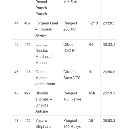
Pascal –
106 S16
Primak
Patrick
44.
#67
Forgeau Gael
Peugeot
F2/13
26:20.5
– Forgeau
206 XS
Aveny
45.
#79
Launay
Citroën
R1
26:33.1
Nicolas –
DS3 R1
Martinuzzi
Manuel
46.
#86
Oursel
Citroën
N2
26:50.8
Mickael –
Saxo VTS
Jehan Alain
47.
#77
Blondel
Peugeot
A5K
26:53.1
Thomas –
106 Rallye
Chalots
Antoine
48.
#72
Vesvre
Peugeot
A5
26:53.8
Stéphane –
106 Rallye