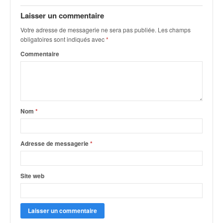
q
u
Laisser un commentaire
e
Votre adresse de messagerie ne sera pas publiée.
Les champs
r
obligatoires sont indiqués avec
*
a
Commentaire
l
l
y
e
d
u
Nom
*
W
R
C
Adresse de messagerie
*
,
d
e
Site web
l
'
E
R