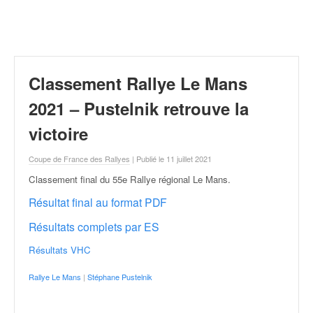
r
a
l
l
y
e
Classement Rallye Le Mans
:
N
2021 – Pustelnik retrouve la
e
victoire
w
s
Coupe de France des Rallyes
| Publié le 11 juillet 2021
,
r
Classement final du 55e Rallye régional Le Mans
.
é
Résultat final au format PDF
s
u
Résultats complets par ES
l
t
Résultats VHC
a
t
Rallye Le Mans
|
Stéphane Pustelnik
s
,